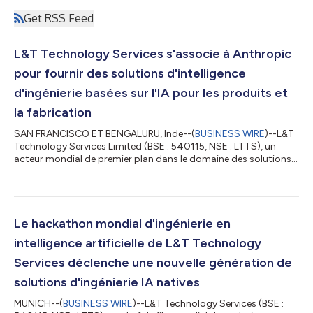
Get RSS Feed
L&T Technology Services s'associe à Anthropic
pour fournir des solutions d'intelligence
d'ingénierie basées sur l'IA pour les produits et
la fabrication
SAN FRANCISCO ET BENGALURU, Inde--(
BUSINESS WIRE
)--L&T
Technology Services Limited (BSE : 540115, NSE : LTTS), un
acteur mondial de premier plan dans le domaine des solutions
d’intelligence d’ingénierie et des services de conseil en ER&D, a
annoncé aujourd’hui un partenariat avec Anthropic visant à
accélérer l’intelligence d’ingénierie en intégrant les modèles
Claude dans les processus d’ingénierie et les plateformes
basées sur l’IA de LTTS. Cette collaboration aidera les
Le hackathon mondial d'ingénierie en
entreprises cl...
intelligence artificielle de L&T Technology
Services déclenche une nouvelle génération de
solutions d'ingénierie IA natives
MUNICH--(
BUSINESS WIRE
)--L&T Technology Services (BSE :