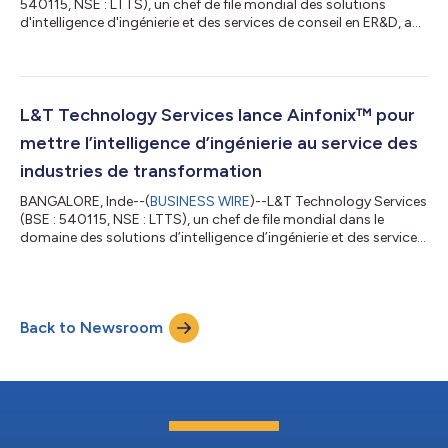
540115, NSE : LTTS), un chef de file mondial des solutions
d'intelligence d'ingénierie et des services de conseil en ER&D, a
conclu avec succès le « Engineering Intelligence (EI) OpenHack
2026 », un défi d'innovation mondial inédit mené
simultanément sur neuf sites répartis entre l'Inde, les États-Unis
et l'Europe. Le hackathon a rassemblé près de 4 000 ingénieurs
(plus de 770 équipes) provenant de Bengaluru, Mysuru,
L&T Technology Services lance Ainfonix™ pour
Chennai, Hyder...
mettre l’intelligence d’ingénierie au service des
industries de transformation
BANGALORE, Inde--(
BUSINESS WIRE
)--L&T Technology Services
(BSE : 540115, NSE : LTTS), un chef de file mondial dans le
domaine des solutions d’intelligence d’ingénierie et des services
de conseil en ER&D, a annoncé aujourd’hui le lancement
d’Ainfonix™ 4.0, une plateforme de nouvelle génération d’
intelligence d’ingénierie (Engineering Intelligence) destinée aux
industries de transformation. Dévoilée lors d’EI Live, l’événement
Back to Newsroom
phare de LTTS qui rassemble des analystes, des leaders du sec...