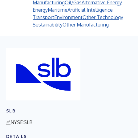
Manufacturing
Oil/Gas
Alternative Energy
Energy
Maritime
Artificial Intelligence
Transport
Environment
Other Technology
Sustainability
Other Manufacturing
SLB
NYSE:SLB
DETAILS