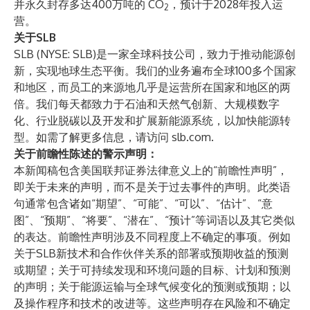
并永久封存多达400万吨的 CO
，预计于2028年投入运
2
营。
关于SLB
SLB (NYSE: SLB)是一家全球科技公司，致力于推动能源创
新，实现地球生态平衡。我们的业务遍布全球100多个国家
和地区，而员工的来源地几乎是运营所在国家和地区的两
倍。我们每天都致力于石油和天然气创新、大规模数字
化、行业脱碳以及开发和扩展新能源系统，以加快能源转
型。如需了解更多信息，请访问
slb.com
.
关于前瞻性陈述的警示声明：
本新闻稿包含美国联邦证券法律意义上的“前瞻性声明”，
即关于未来的声明，而不是关于过去事件的声明。此类语
句通常包含诸如“期望”、“可能”、“可以”、“估计”、“意
图”、“预期”、“将要”、“潜在”、“预计”等词语以及其它类似
的表达。前瞻性声明涉及不同程度上不确定的事项。例如
关于SLB新技术和合作伙伴关系的部署或预期收益的预测
或期望；关于可持续发现和环境问题的目标、计划和预测
的声明；关于能源运输与全球气候变化的预测或预期；以
及操作程序和技术的改进等。这些声明存在风险和不确定