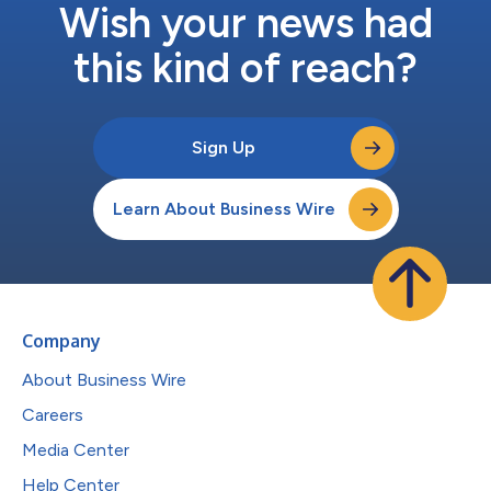
持，从而保障项目在整个生命周期内的高效交付。 核心要点...
Wish your news had
this kind of reach?
Sign Up
Learn About Business Wire
Company
About Business Wire
Careers
Media Center
Help Center