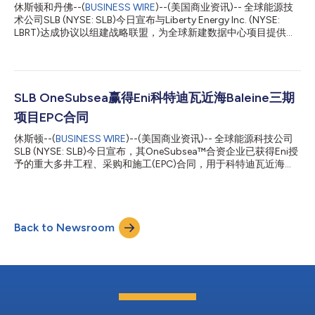
前分...
休斯顿和丹佛--(
BUSINESS WIRE
)--(美国商业资讯)-- 全球能源技
术公司SLB (NYSE: SLB)今日宣布与Liberty Energy Inc. (NYSE:
LBRT)达成协议以组建战略联盟，为全球新建数据中心项目提供模
块化基础设施和一体化发电解决方案。 此次合作将汇聚双方在模
块化基础设施、发电和运营方面的互补专长，以支持新数据中心容
量的快速部署，并帮助全球领先的AI公司应对日益复杂的能源需
求。 AI和高性能计算的增长正在推动对数据中心容量的空前需求。
随着开发商致力于增加新的计算能力，许多人正在寻求表后
SLB OneSubsea赢得Eni科特迪瓦近海Baleine三期
(behind-the-meter)电力解决方案，这种解决方案可以独立于传统
项目EPC合同
电网连接进行部署，同时随着电力需求的增长提高可靠性、效率和
灵活性。 SLB新能源与工业业务总裁Gavin Rennick表示：“AI基础
休斯顿--(
BUSINESS WIRE
)--(美国商业资讯)-- 全球能源科技公司
设施的瓶颈不再仅仅是计算能力，而在于能否按市场目前要求的时
SLB (NYSE: SLB)今日宣布，其OneSubsea™合资企业已获得Eni授
间表交付基础设施和电力。通过整合互补的基础设施和电力能力，
予的重大多井工程、采购和施工(EPC)合同，用于科特迪瓦近海
我们将帮助开发商加速新数据中心容量的部署。” 根据计划中的联
Baleine深水项目的三期开发。 根据该合同，SLB OneSubsea将为
盟约定，SLB将提供模块化基础设施解决方案、项目执行能力和全
13口井提供完整的海底生产系统(SPS)，进一步巩固其作为该地区
球市场覆盖，而Lib...
当前最具战略意义的海上开发项目之一的核心技术与执行合作伙伴
地位。 该EPC合同范围包括水下采油树、脐带缆、管汇、多相流量
Back to Newsroom
计和控制系统，以及安装、调试和全生命周期支持。这种一体化交
付模式旨在简化执行流程，并支持项目快速推进的开发进度。 SLB
OneSubsea首席执行官Mads Hjelmeland表示：“Baleine三期项目
兼具规模优势与执行确定性。凭借我们的海底生产系统技术，并依
托我们已建立的本地化布局，我们正在支持Eni高效推进这一复杂
的深水项目，同时为科特迪瓦海上资源的长期开发做出贡献。” 项
目的执行将得到SLB OneSubsea在当地的驻点和本地化能力的支