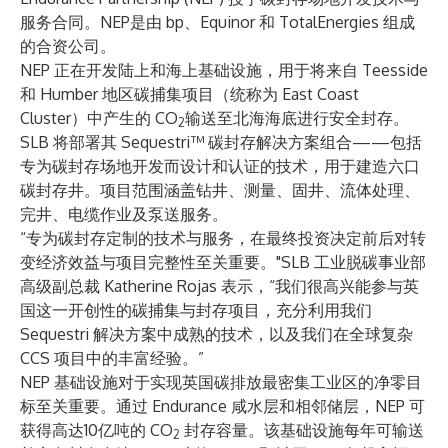
服务合同。NEP是由 bp、Equinor 和 TotalEnergies 组成
的合资公司。
NEP 正在开发陆上和海上基础设施，用于将来自 Teesside
和 Humber 地区碳捕集项目（统称为 East Coast
Cluster）中产生的 CO
输送至北海海底进行安全封存。
2
SLB 将部署其 Sequestri™ 碳封存解决方案组合——包括
专为碳封存场地开发而设计和认证的技术，用于建造六口
碳封存井。项目范围涵盖钻井、测量、固井、流体处理、
完井、电缆作业及泵送服务。
“专为碳封存定制的技术与服务，在最终投资决定前后对转
变经济效益与项目完整性至关重要。"SLB 工业脱碳事业部
高级副总裁 Katherine Rojas 表示，“我们很高兴能参与英
国这一开创性的碳捕集与封存项目，充分利用我们
Sequestri 解决方案中成熟的技术，以及我们在全球复杂
CCS 项目中的丰富经验。”
NEP 基础设施对于实现英国碳排放最密集工业区的净零目
标至关重要。通过 Endurance 咸水层和相邻储层，NEP 可
获得高达10亿吨的 CO
封存容量。该基础设施每年可输送
2