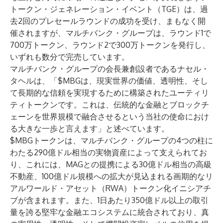
トークン・ジェネレーション・イベント（TGE）は、過
去2回のプレセールラウンドの成功を受け、まもなく開
催されますが、マルチバンク・グループは、ラウンド1で
700万トークン、ラウンド2で300万トークンを発行し、
いずれも数分で完売しています。
マルチバンク・グループの会長兼創設者であるナセル・
タヘルは、「$MBGは、現実世界の価値、透明性、そし
て長期的な信頼を実現するために構築されたユーティリ
ティトークンです。これは、伝統的な金融とブロックチ
ェーンを世界規模で融合させるという当社の使命におけ
る大きな一歩と言えます」と述べています。
$MBGトークンは、マルチバンク・グループの4つの柱に
わたる290億ドル相当の実物資産によって支えられてお
り、これには、MAGとの提携による30億ドル相当の高級
不動産、100億ドル規模への拡大が見込まれる画期的なリ
アルワールド・アセット（RWA）トークン化イニシアチ
ブが含まれます。また、1日あたり350億ドル以上の取引
量を誇る堅牢な金融エコシステムに統合されており、真