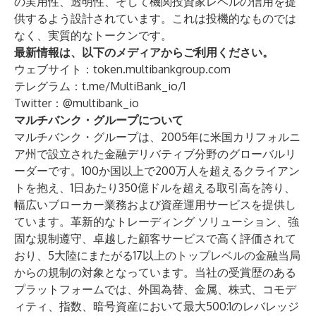
の実用性、透明性、そして機関投資家レベルの信用を提
供するよう設計されています。これは投機的なものでは
なく、実質的なトークンです。
最新情報は、以下のメディアからご利用ください。
ウェブサイト：
token.multibankgroup.com
テレグラム：
t.me/MultiBank_io/1
Twitter：@multibank_io
マルチバンク・グループについて
マルチバンク・グループは、2005年に米国カリフォルニ
ア州で設立された金融デリバティブ分野のグローバルリ
ーダーです。100か国以上で200万人を超えるクライアン
トを抱え、1日あたり350億ドルを超える取引高を誇り、
幅広いブローカー業務および資産運用サービスを提供し
ています。革新的なトレーディング ソリューション、強
固な規制遵守、卓越した顧客サービスで高く評価されて
おり、5大陸にまたがる17以上のトップレベルの金融当局
からの規制の対象となっています。当社の受賞歴のある
プラットフォームでは、外国為替、金属、株式、コモデ
ィティ、指数、暗号資産において最大500:1のレバレッジ