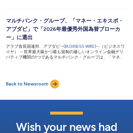
通じた大口取引を利用できます。 マルチバンク・グループの創
は、世界的な機関投資家向け事業およびテクノロジー機能の拡大
業者兼会長ナセル・タヘルは、次のように述べました。「今回の
において世界基準の経営体制を築くという、当社の約束を強化す
受賞は、マルチバンク・グループ...
るものです。 営業、事業開発および電子取引において20年以上
の経験を有するバフグナ氏は、アジア太平洋地域において、外国
マルチバンク・グループ、「マネー・エキスポ・
為替およびデジタル資産市場におけるEMS、OMS、OTC、ECN
アブダビ」で「2026年最優秀外国為替ブローカ
技術にまたがる電子取引ソリューションについての広範な専門知
識をMEX Exchangeにもたらします。 ヴィバンシュ氏はそのキャ
ー」に選出
リアを通じて、業界で最も著名な機関の数々で上級リーダーシッ
アラブ首長国連邦、アブダビ--(
BUSINESS WIRE
)--（ビジネスワ
プ職を担いました。最初のキャリアはBloombergで、その後は
イヤ） -- 世界最大級かつ最も規制の厳しいオンライン金融デリ
TradingScreenでマルチアセット取引のアクセスソリューション
バティブ機関の1つであるマルチバンク・グループは、「マネ
を提供しました。その後、東南アジアでState StreetのCurrenex
ー・エキスポ・アブダビ」において「最優秀外国為替ブローカ
およびFX Connectのフランチャイ...
ー」に選出されました。同イベントは2026年7月8～9日に
ADNECセンターで開催されました。この主要賞は、世界のトレ
ーディングおよびフィンテック業界全体において、卓越性の基準
Back to Newsroom
を確立するブローカーを表彰するものです。 同エキスポへのマ
ルチバンク・グループの参加は、中東の金融業界における同グル
ープのリーダー的地位を改めて示しました。 トレーディングと
フィンテックの一大イベント マネー・エキスポ・アブダビ2026
には、域内外からトレーダー、銀行、フィンテック企業、流動性
プロバイダー、マーケット・リーダーが一堂に会しました。この
舞台で最高の栄誉を獲得したことは、業界全体に明確なメッセー
ジを発信するものです。 「最優秀外国為替ブローカーに選出さ
Wish your news had
れたことは、当グループにとって大きな節目です」と、マルチバ
ンク・グループの最高事業運営責任者であるジョニ...