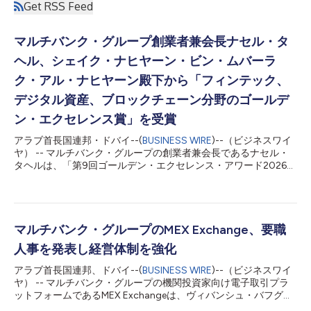
Get RSS Feed
マルチバンク・グループ創業者兼会長ナセル・タ
ヘル、シェイク・ナヒヤーン・ビン・ムバーラ
ク・アル・ナヒヤーン殿下から「フィンテック、
デジタル資産、ブロックチェーン分野のゴールデ
ン・エクセレンス賞」を受賞
アラブ首長国連邦・ドバイ--(
BUSINESS WIRE
)--（ビジネスワイ
ヤ） -- マルチバンク・グループの創業者兼会長であるナセル・
タヘルは、「第9回ゴールデン・エクセレンス・アワード2026」
において、フィンテック、デジタル資産、ブロックチェーン分野
のゴールデン・エクセレンス賞を受賞しました。同賞は、UAE閣
僚であり、寛容・共生大臣を務めるシェイク・ナヒヤーン・ビ
ン・ムバーラク・アル・ナヒヤーン殿下から授与されました。
今回の表彰は、マルチバンク・グループが、VARAの規制を受け
マルチバンク・グループのMEX Exchange、要職
る同グループの暗号資産取引所「mb.io」を通じて、規制下のデ
人事を発表し経営体制を強化
ジタル資産分野への事業拡大を続けていることを示すものです。
顧客はmb.ioを通じて、同グループのグローバル・エコシステム
アラブ首長国連邦、ドバイ--(
BUSINESS WIRE
)--（ビジネスワイ
のユーティリティ・トークン「$MBG」を含む暗号資産の現物取
ヤ） -- マルチバンク・グループの機関投資家向け電子取引プラ
引のほか、法定通貨と暗号資産をシームレスに相互交換できるオ
ットフォームであるMEX Exchangeは、ヴィバンシュ・バフグナ
ンランプ／オフランプ・ソリューションや、専用のOTCデスクを
氏をシニアディレクターに指名したことを発表しました。これ