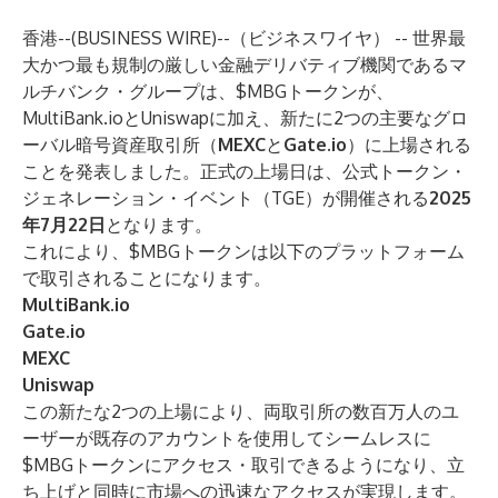
香港--(
BUSINESS WIRE
)--
（ビジネスワイヤ） -- 世界最
大かつ最も規制の厳しい金融デリバティブ機関であるマ
ルチバンク・グループは、$MBGトークンが、
MultiBank.ioとUniswapに加え、新たに2つの主要なグロ
ーバル暗号資産取引所（
MEXC
と
Gate.io
）に上場される
ことを発表しました。正式の上場日は、公式トークン・
ジェネレーション・イベント（TGE）が開催される
2025
年7月22日
となります。
これにより、$MBGトークンは以下のプラットフォーム
で取引されることになります。
MultiBank.io
Gate.io
MEXC
Uniswap
この新たな2つの上場により、両取引所の数百万人のユ
ーザーが既存のアカウントを使用してシームレスに
$MBGトークンにアクセス・取引できるようになり、立
ち上げと同時に市場への迅速なアクセスが実現します。