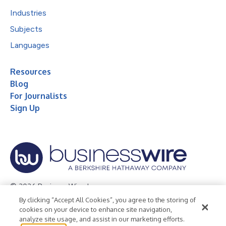
Industries
Subjects
Languages
Resources
Blog
For Journalists
Sign Up
© 2026 Business Wire, Inc.
By clicking “Accept All Cookies”, you agree to the storing of
Privacy Policy
Cookie Policy
Accessibility Statement
cookies on your device to enhance site navigation,
analyze site usage, and assist in our marketing efforts.
Terms of Use
Legal