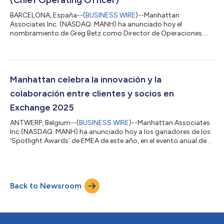
BARCELONA, España--(
BUSINESS WIRE
)--Manhattan
Associates Inc. (NASDAQ: MANH) ha anunciado hoy el
nombramiento de Greg Betz como Director de Operaciones.
Ejecutivo experimentado, Betz aporta una amplia experiencia
liderando organizaciones internacionales complejas. Antes de
incorporarse a Manhattan Associates, Greg lideró Microsoft
FastTrack, donde gestionó un equipo de más de 1,000
ingenieros en 35 países, responsable de implementar soluciones
Manhattan celebra la innovación y la
en la nube para los principales clientes de Microso...
colaboración entre clientes y socios en
Exchange 2025
ANTWERP, Belgium--(
BUSINESS WIRE
)--Manhattan Associates
Inc (NASDAQ: MANH) ha anunciado hoy a los ganadores de los
‘Spotlight Awards’ de EMEA de este año, en el evento anual de
clientes y socios de la compañía en Amberes. Los premios de
este año reconocen a las empresas que han destacado por su
excelente uso de las soluciones de comercio de la cadena de
suministro de Manhattan y que han alcanzado el éxito gracias a
Back to Newsroom
una colaboración excepcional. “Si bien la incertidumbre global
continúa siendo u...