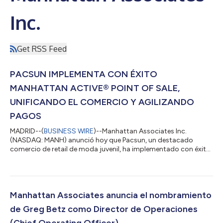
Inc.
Get RSS Feed
PACSUN IMPLEMENTA CON ÉXITO
MANHATTAN ACTIVE® POINT OF SALE,
UNIFICANDO EL COMERCIO Y AGILIZANDO
PAGOS
MADRID--(
BUSINESS WIRE
)--Manhattan Associates Inc.
(NASDAQ: MANH) anunció hoy que Pacsun, un destacado
comercio de retail de moda juvenil, ha implementado con éxito
Manhattan Active® Point of Sale (POS) una solución de ventas y
servicios en tienda nativa en la nube que permite a los
asociados combinar la comodidad digital con una experiencia
de compra personalizada. Tras un proyecto de cinco meses
que inició con una fase piloto, Pacsun desplegó la solución POS
Manhattan Associates anuncia el nombramiento
de Manhattan en más de 300 tiendas...
de Greg Betz como Director de Operaciones
(Chief Operating Officer)