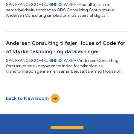
SAN FRANCISCO--(
BUSINESS WIRE
)--Med tilføjelsen af
samarbejdsvirksomheden ODS Consulting Group styrker
Andersen Consulting sin platform på tværs af digital
transformation, talentstrategi og operationel rådgivning. ODS
Consulting Group blev stiftet i 2008, har hovedkvarter i Tyrkiet
og yder rådgivning til organisationer, der søger vækst, talent og
investeringsmuligheder i Tyrkiet og på internationale markeder.
Firmaet støtter klienter gennem international
Andersen Consulting tilføjer House of Code for
forretningsudvikling og eksportrådgivnin...
at styrke teknologi- og dataløsninger
SAN FRANCISCO--(
BUSINESS WIRE
)--Andersen Consulting
forstærker sine kompetencer inden for teknologisk
transformation gennem en samarbejdsaftale med House of
Code, en global virksomhed med hovedkvarter i USA, der
specialiserer sig i datadrevne platforme, automatisering og
agentbaserede ai-løsninger. House of Code blev stiftet i 2001
og udvikler softwareløsninger samt yder rådgivning til
Back to Newsroom
energihandels- og finanssektoren med kunder, der spænder
over hedgefonde, kapitalfonde og forsyningsvirksomhed...