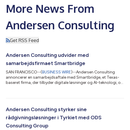
More News From
Andersen Consulting
Get RSS Feed
Andersen Consulting udvider med
samarbejdsfirmaet Smartbridge
SAN FRANCISCO--(
BUSINESS WIRE
)--Andersen Consulting
annoncerer en samarbejdsaftale med Smartbridge, et Texas-
baseret firma, der tilbyder digitale løsninger og AI-teknologi, og
forbedrer dermed sine kapaciteter inden for data og analyse
samt digitale transformationstjenester. Smartbridge blev
grundlagt i 2003 og hjælper organisationer med at accelerere
deres digitale transformation og modernisere driften gennem
digital innovation, AI, data og analyse samt
Andersen Consulting styrker sine
applikationsmoderniseringstjenester. Fir...
rådgivningsløsninger i Tyrkiet med ODS
Consulting Group