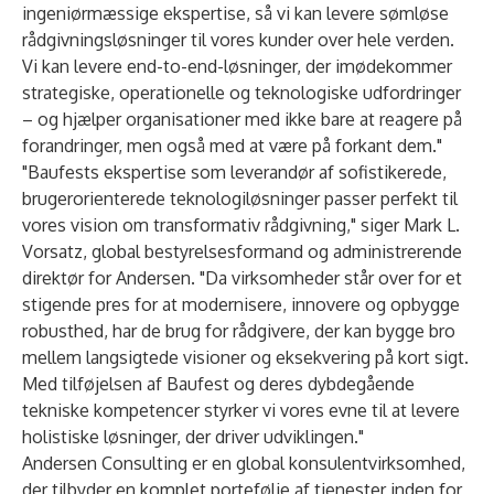
ingeniørmæssige ekspertise, så vi kan levere sømløse
rådgivningsløsninger til vores kunder over hele verden.
Vi kan levere end-to-end-løsninger, der imødekommer
strategiske, operationelle og teknologiske udfordringer
– og hjælper organisationer med ikke bare at reagere på
forandringer, men også med at være på forkant dem."
"Baufests ekspertise som leverandør af sofistikerede,
brugerorienterede teknologiløsninger passer perfekt til
vores vision om transformativ rådgivning," siger Mark L.
Vorsatz, global bestyrelsesformand og administrerende
direktør for Andersen. "Da virksomheder står over for et
stigende pres for at modernisere, innovere og opbygge
robusthed, har de brug for rådgivere, der kan bygge bro
mellem langsigtede visioner og eksekvering på kort sigt.
Med tilføjelsen af Baufest og deres dybdegående
tekniske kompetencer styrker vi vores evne til at levere
holistiske løsninger, der driver udviklingen."
Andersen Consulting
er en global konsulentvirksomhed,
der tilbyder en komplet portefølje af tjenester inden for