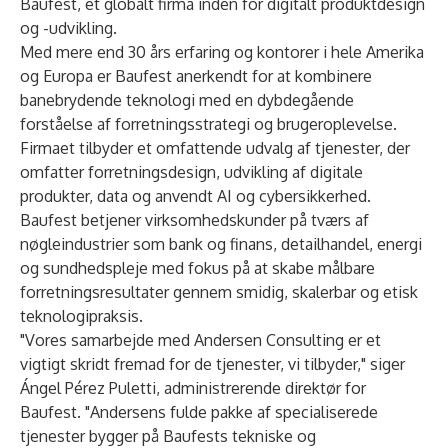
Baufest, et globalt firma inden for digitalt produktdesign
og -udvikling.
Med mere end 30 års erfaring og kontorer i hele Amerika
og Europa er Baufest anerkendt for at kombinere
banebrydende teknologi med en dybdegående
forståelse af forretningsstrategi og brugeroplevelse.
Firmaet tilbyder et omfattende udvalg af tjenester, der
omfatter forretningsdesign, udvikling af digitale
produkter, data og anvendt AI og cybersikkerhed.
Baufest betjener virksomhedskunder på tværs af
nøgleindustrier som bank og finans, detailhandel, energi
og sundhedspleje med fokus på at skabe målbare
forretningsresultater gennem smidig, skalerbar og etisk
teknologipraksis.
"Vores samarbejde med Andersen Consulting er et
vigtigt skridt fremad for de tjenester, vi tilbyder," siger
Ángel Pérez Puletti, administrerende direktør for
Baufest. "Andersens fulde pakke af specialiserede
tjenester bygger på Baufests tekniske og