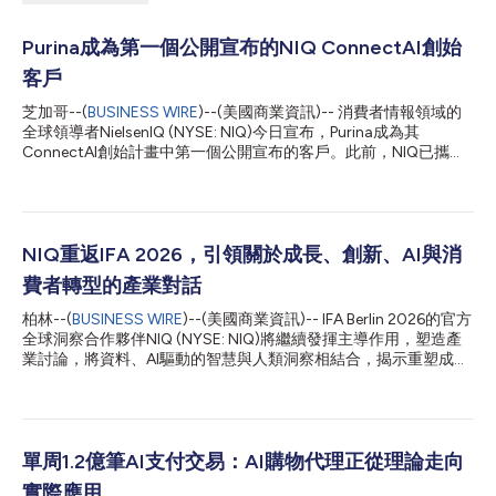
Purina成為第一個公開宣布的NIQ ConnectAI創始
客戶
芝加哥--(
BUSINESS WIRE
)--(美國商業資訊)-- 消費者情報領域的
全球領導者NielsenIQ (NYSE: NIQ)今日宣布，Purina成為其
ConnectAI創始計畫中第一個公開宣布的客戶。此前，NIQ已攜手
涵蓋個人照護、寵物照護、美妝和飲料產業的五家全球性企業啟動
該計畫，隨著合作的深入，預計還將有更多客戶公告和案例研究發
表。 透過ConnectAI，NIQ的客戶現場派駐工程師和資料科學家正
深入Purina的技術環境展開工作，探索NIQ的消費者和市場情報如
何支援日常AI賦能的工作流程，並協助團隊更高效地取得相關洞
NIQ重返IFA 2026，引領關於成長、創新、AI與消
見。 Purina策略與洞見部門的Brian Donovan表示：「要瞭解寵物
費者轉型的產業對話
主人的需求，必須清晰地洞察消費者行為、購物習慣和品類趨勢的
演變。Purina正與NIQ合作，探索如何將其值得信賴的情報融入
柏林--(
BUSINESS WIRE
)--(美國商業資訊)-- IFA Berlin 2026的官方
Purina日常的AI賦能工作流程中，協助我們的團隊更高效地取得相
全球洞察合作夥伴NIQ (NYSE: NIQ)將繼續發揮主導作用，塑造產
關消費者洞見，並更有信心地做出明智決策。」 ConnectAI是
業討論，將資料、AI驅動的智慧與人類洞察相結合，揭示重塑成
NIQ「智慧驅動AI」策略的早期產品，也是NIQ將消費者情報轉化
長、創新和消費者行為的核心力量。透過高階主管主題演講、小組
為決策的平台與建構者模式。它將NIQ的專有資料、模型、產品內
討論、獨家市場情報以及策略性客戶互動（包括參加IFA零售領袖
容、分...
高峰會、第四屆NIQ商業早餐會以及一場專為中小企業打造的專屬
活動），NIQ將協助全球科技生態系統將快速的市場變化轉化為可
執行的商機。 圍繞今年IFA的主題「未來即當下」(The Future Is
單周1.2億筆AI支付交易：AI購物代理正從理論走向
Now)，NIQ將就重塑消費科技、家用電器和零售業的力量提供及
實際應用