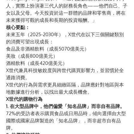
人，實際上扮演著三代人的財務長角色——他們自己、子
女以及父母。今天投資於這一群體的品牌和零售商，將在
未來獲得可觀的成長和長期的投資報酬。」
核心要點：
未來五年（2025-2030年），X世代在以下三個關鍵類別
的消費可望出現成長：
食品及非酒精飲料（成長5070億美元）
美妝（成長800億美元）
酒精飲料（成長420億美元）
X世代兼具科技敏銳度與跨世代購買影響力，並習慣於全
通路消費。
X世代的行為與需求更具細緻區隔，品牌應針對地區與本
地數據進行分析，以找出最大成長機會。
X世代的購物行為
1. 在大型品牌中，他們偏愛「知名品牌」而非自有品牌。
72%的受訪者表示購買食品或日用品時，傾向選擇由大型
國際或國家品牌製造的「知名品牌」，而非超市自有品
牌。