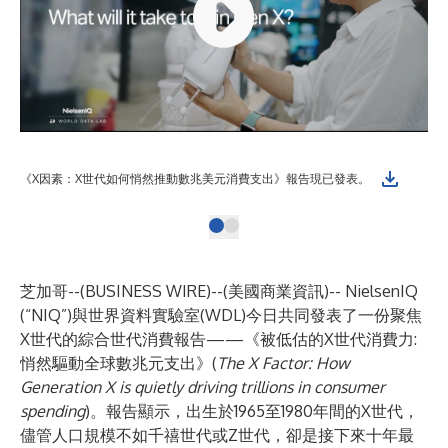
《X因素：X世代如何悄然推動數兆美元消費支出》報告現已發表。
芝加哥--(
BUSINESS WIRE
)--
(美國商業資訊)-- NielsenIQ
(“NIQ”)與世界資料實驗室(WDL)今日共同發表了一份聚焦
X世代的綜合世代消費報告——《被低估的X世代消費力:
悄然驅動全球數兆元支出》(
The X Factor: How
Generation X is quietly driving trillions in consumer
spending
)。報告顯示，出生於1965至1980年間的X世代，
儘管人口規模不如千禧世代或Z世代，卻是接下來十年最