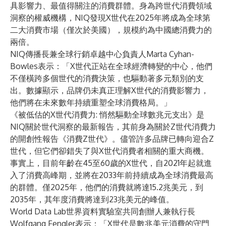
具影響力、最值得關注的消費群體。身為跨世代消費領域
洞察的權威機構，NIQ發現X世代在2025年將成為全球第
二大消費市場（僅次於美國），規模約為中國總消費力的
兩倍。
NIQ傳播長兼全球行銷卓越中心負責人Marta Cyhan-
Bowles表示：「X世代正站在全球經濟轉變的中心，他們
不僅橫跨多個世代的消費決策，也驅動著多元類別的支
出。數據顯示，品牌仍未真正理解X世代的消費影響力，
他們將在未來數年持續重塑全球消費格局。」
《被低估的X世代消費力: 悄然驅動全球數兆元支出》是
NIQ關於世代洞察的最新報告，其前身為關於Z世代消費力
的開創性報告《消費Z世代》。儘管許多品牌已轉向迎合Z
世代，但它們卻錯失了與X世代消費者相關的重大商機。
事實上，目前年齡在45至60歲的X世代，自2021年起就進
入了消費高峰期，並將在2033年前持續成為全球消費最高
的群體。僅2025年，他們的消費就將達15.2兆美元，到
2035年，其年度消費將達到23兆美元的峰值。
World Data Lab世界資料實驗室共同創辦人兼執行長
Wolfgang Fengler表示：「X世代是數兆美元消費的守門