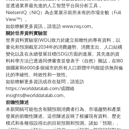
並透過業界最先進的人工智慧平台與分析工具，
NielsenIQ（NIQ）為企業展示前所未有的市場全貌（Full
View™）。
如欲瞭解更多資訊，請造訪
www.niq.com
。
關於世界資料實驗室
世界資料實驗室(WDL)致力於建立前瞻性的專有資料，以
量化和預測截至2034年的消費趨勢、消費支出、人口結構
變化以及在永續發展目標(SDG)方面的進展。其先進的資
料科學方法已透過同儕審查並發表于《自然》雜誌，在180
個國家和6000多個城市的所有人口群體中均能提供無與倫
比的準確性、時效性和一致性。
如欲瞭解更多資訊或存在疑問，請造訪
https://worlddatalab.com/
或聯絡
insights@worlddatalab.com
。
前瞻性陳述
本新聞稿可能包含有關預期消費者行為、市場趨勢和產業
發展的前瞻性陳述。這些陳述反映了根據現有資料、歷史
模式和各種假設得出的目前預期和預測。諸如「預期」、