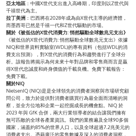
亞太地區
：中國X世代支出進入高峰期，印度則以Z世代與
千禧世代為主。
拉丁美洲
：巴西將在2028年成為由X世代主導的經濟體，
而墨西哥已然是千禧一代和Z世代驅動的市場。
關於《被低估的X世代消費力: 悄然驅動全球數兆元支出》
《被低估的X世代消費力: 悄然驅動全球數兆元支出》依據
NIQ和世界資料實驗室(WDL)的專有資料（包括WDL的消
費支出預測），對X世代的消費行為和趨勢進行了全球分
析。該報告將揭示為何未來十年對品牌和零售商而言是贏
得X世代忠誠度和終身價值的千載良機。免費下載報告：
免費下載
。
關於NIQ
NielsenIQ (NIQ)是是全球領先的消費者洞察與市場研究顧
問公司，致力於提供對消費者購買行為最全面而清晰的洞
察，並全方位地和企業一起挖掘成長的機會點。NIQ 於
2023 年與 GfK 合併，兩大行業領導者的結合讓我們擁有
無可匹敵的全球各產業資訊。我們的業務遍及全球90多個
國家，涵蓋約85%的世界人口，以及全球超過7.2兆美元的
消費者支出。憑藉廣泛的零售數據及深入的消費者洞察，