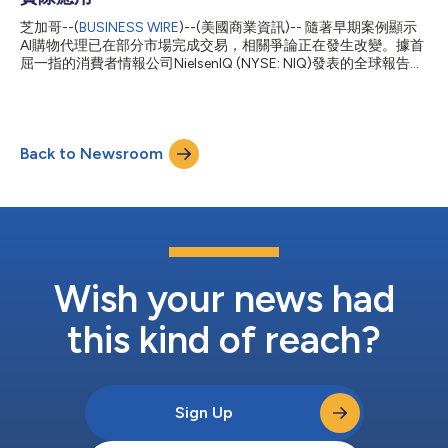
時的產業視角——涵蓋AI驅動的創新、不斷演變的消費者期望、全
通路轉型以及新興的成長機會。 在品牌和零售商因應經濟不確定
芝加哥--(
BUSINESS WIRE
)--(美國商業資訊)-- 隨著早期案例顯示
性、購買行為改變以及日益強化的價格敏感度之際，NIQ的最新市
AI購物代理已在部分市場完成交易，相關爭論正在發生改變。據首
場資料彰顯了該產業面臨的挑戰與機會。儘管部分地區的科技和耐
屈一指的消費者情報公司NielsenIQ (NYSE: NIQ)發表的全球報告
用消費品市場仍面臨壓力，但歐洲主要市場的成長仍在持續，這進
《商業革命：東西方交匯》(The Commerce Revolution: Where
一步彰顯了創新、敏捷性以及資料驅動決策的重要性。 NIQ全球科
East Meets West)指出，代理式商務正從實驗階段邁向日常基礎設
技與耐用消費品資深副總裁Perry...
施。據Ant Group資料，在2026年2月5日至11日這一周內，Alipay
AI Pay處理了超過1.2億筆交易；與此同時，Adobe Analytics報告
Back to Newsroom
稱，2024年7月至2025年2月期間，來自生成式AI的美國零售網站
流量激增了1200%。 這是NielsenIQ針對全球商業格局改變發表的
第二份年中解讀報告，進一步證實零售業重心已向東轉移的證據。
AI正日益成為貫穿直播電商、社交電商和即時零售等各種商業形態
的連結層。然而，NielsenIQ自身的消費者資料顯示，AI的能力與消
費者的信任度之間仍存在明顯差距。儘管消費者越來越習慣讓AI進
行調研和推薦，但很少有人準備好讓AI直接完成購買。 Nielsen...
Wish your news had
this kind of reach?
Sign Up