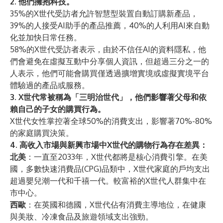
2. 他們擁抱科技。
35%的X世代受訪者允許智慧型裝置自動訂購新產品，
39%的人接受AI助手的產品推薦，40%的人利用AI來自動
化並加快日常任務。
58%的X世代受訪者表示，由於不信任AI的資料隱私，他
們會避免在虛擬互動中分享個人資訊，但超過三分之一的
人表示，他們可能會購買僅透過擴增實境或虛擬實境平台
體驗過的產品或服務。
3. X世代常被稱為「三明治世代」，他們影響著父母和依
賴自己的子女的購買行為。
X世代女性掌控著全球50%的消費支出，影響著70%-80%
的家庭購買決策。
4. 高收入市場與新興市場中X世代的購物行為存在差異：
北美
：一直至2033年，X世代都將是核心消費引擎。在美
國，多數快速消費品(CPG)品類中，X世代家庭的戶均支出
超過嬰兒潮一代和千禧一代。較富裕的X世代人群集中在
市中心。
西歐
：在英國和德國，X世代佔有消費主導地位，在健康
與美妝、冷凍食品及旅遊領域支出強勁。