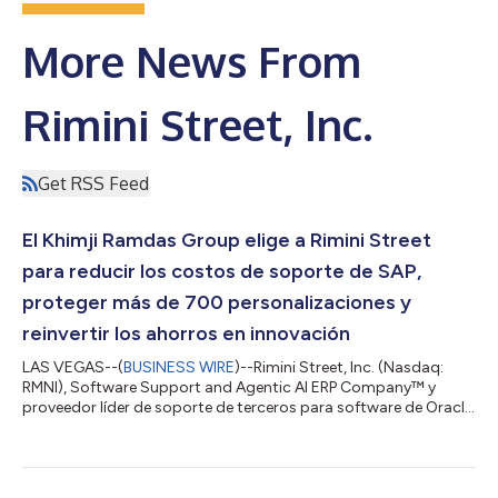
More News From
Rimini Street, Inc.
Get RSS Feed
El Khimji Ramdas Group elige a Rimini Street
para reducir los costos de soporte de SAP,
proteger más de 700 personalizaciones y
reinvertir los ahorros en innovación
LAS VEGAS--(
BUSINESS WIRE
)--Rimini Street, Inc. (Nasdaq:
RMNI), Software Support and Agentic AI ERP Company™ y
proveedor líder de soporte de terceros para software de Oracle,
SAP y VMware, anunció hoy que Khimji Ramdas Group, uno de
los conglomerados privados más grandes de Omán, ha
seleccionado Rimini Support™ for SAP, una medida que ha
ayudado a la organización a reducir costos, reinvertir los