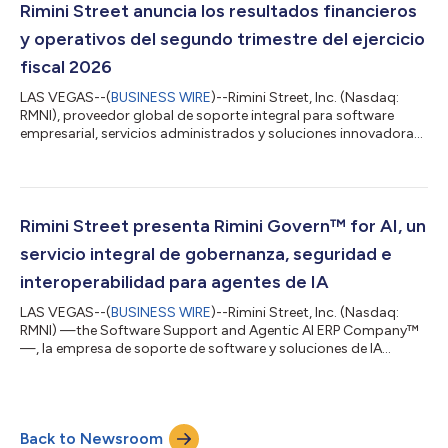
ahorros en innovación en IA y mantener su entorno SAP ECC 6
Rimini Street anuncia los resultados financieros
altamente personalizado sin tiempo de in...
y operativos del segundo trimestre del ejercicio
fiscal 2026
LAS VEGAS--(
BUSINESS WIRE
)--Rimini Street, Inc. (Nasdaq:
RMNI), proveedor global de soporte integral para software
empresarial, servicios administrados y soluciones innovadoras
de Agentic AI ERP, además del principal proveedor
independiente de soporte para software de Oracle, SAP y
VMware, anunció los resultados del segundo trimestre del
ejercicio fiscal finalizado el 30 de junio de 2026. “Los resultados
del segundo trimestre y cuatro trimestres consecutivos de
Rimini Street presenta Rimini Govern™ for AI, un
crecimiento en nuestros principal...
servicio integral de gobernanza, seguridad e
interoperabilidad para agentes de IA
LAS VEGAS--(
BUSINESS WIRE
)--Rimini Street, Inc. (Nasdaq:
RMNI) —the Software Support and Agentic AI ERP Company™
—, la empresa de soporte de software y soluciones de IA
agéntica para ERP y proveedor líder de soporte de terceros
para los productos de Oracle, SAP y VMware, anunció hoy la
disponibilidad inmediata de Rimini Govern™ for AI, la
incorporación más reciente a la cartera de soluciones de
Back to Newsroom
gobernanza, riesgo y cumplimiento (GRC) de Rimini Govern.