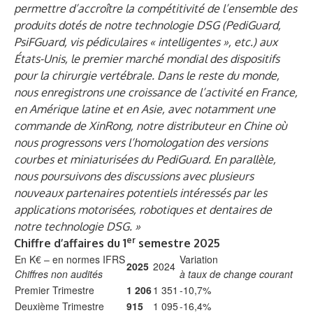
permettre d’accroître la compétitivité de l’ensemble des
produits dotés de notre technologie DSG (PediGuard,
PsiFGuard, vis pédiculaires « intelligentes », etc.) aux
États-Unis, le premier marché mondial des dispositifs
pour la chirurgie vertébrale. Dans le reste du monde,
nous enregistrons une croissance de l’activité en France,
en Amérique latine et en Asie, avec notamment une
commande de XinRong, notre distributeur en Chine où
nous progressons vers l’homologation des versions
courbes et miniaturisées du PediGuard. En parallèle,
nous poursuivons des discussions avec plusieurs
nouveaux partenaires potentiels intéressés par les
applications motorisées, robotiques et dentaires de
notre technologie DSG. »
er
Chiffre d’affaires du 1
semestre 2025
En K€ – en normes IFRS
Variation
2025
2024
Chiffres non audités
à taux de change courant
Premier Trimestre
1 206
1 351
-10,7%
Deuxième Trimestre
915
1 095
-16,4%