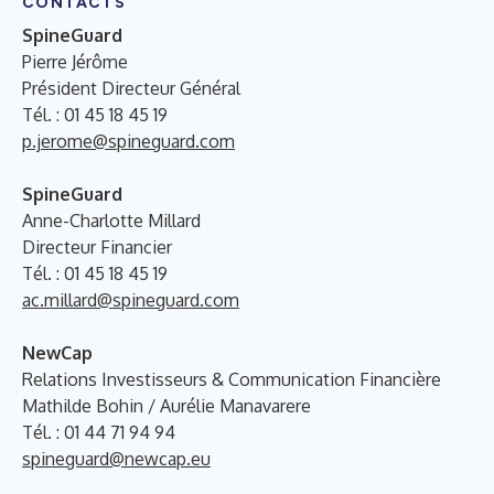
CONTACTS
SpineGuard
Pierre Jérôme
Président Directeur Général
Tél. : 01 45 18 45 19
p.jerome@spineguard.com
SpineGuard
Anne-Charlotte Millard
Directeur Financier
Tél. : 01 45 18 45 19
ac.millard@spineguard.com
NewCap
Relations Investisseurs & Communication Financière
Mathilde Bohin / Aurélie Manavarere
Tél. : 01 44 71 94 94
spineguard@newcap.eu