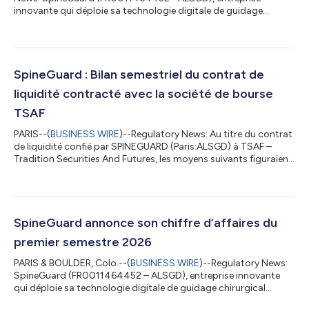
innovante qui déploie sa technologie digitale de guidage
chirurgical (DSG®) par mesure locale de la conductivité
électrique des tissus en temps réel pour sécuriser et simplifier le
placement d’implants osseux, et Omnia Medical LLC, société
américaine développant et commercialisant des solutions
technologiques innovantes pour la chirurgie de la colonne
SpineGuard : Bilan semestriel du contrat de
vertébrale et du bassin, annoncent auj...
liquidité contracté avec la société de bourse
TSAF
PARIS--(
BUSINESS WIRE
)--Regulatory News: Au titre du contrat
de liquidité confié par SPINEGUARD (Paris:ALSGD) à TSAF –
Tradition Securities And Futures, les moyens suivants figuraient
au compte de liquidité en date 30/06/2026 : 31 827 actions
SPINEGUARD, 39 096,76 € (*). (*) La différence positive en cash
au 30/06/2026 provient d'intérêts appliqués au compte de
liquidité. Il est rappelé que, lors du bilan semestriel du contrat de
liquidité au 31/12/2025, les moyens suivants figuraient au
SpineGuard annonce son chiffre d’affaires du
compte...
premier semestre 2026
PARIS & BOULDER, Colo.--(
BUSINESS WIRE
)--Regulatory News:
SpineGuard (FR0011464452 – ALSGD), entreprise innovante
qui déploie sa technologie digitale de guidage chirurgical
(DSG®) par mesure locale de la conductivité électrique des