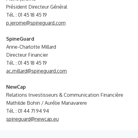
Président Directeur Général
Tél. : 01 45 18 45 19
p.jerome@spineguard.com
SpineGuard
Anne-Charlotte Millard
Directeur Financier
Tél. : 01 45 18 45 19
ac.millard@spineguard.com
NewCap
Relations Investisseurs & Communication Financière
Mathilde Bohin / Aurélie Manavarere
Tél. : 01 44 71 94 94
spineguard@newcap.eu