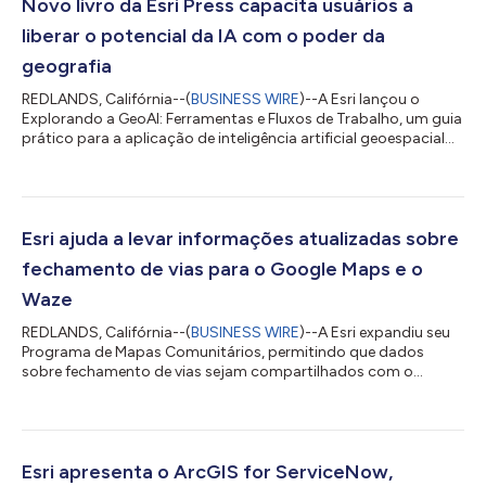
Novo livro da Esri Press capacita usuários a
liberar o potencial da IA ​​com o poder da
geografia
REDLANDS, Califórnia--(
BUSINESS WIRE
)--A Esri lançou o
Explorando a GeoAI: Ferramentas e Fluxos de Trabalho, um guia
prático para a aplicação de inteligência artificial geoespacial
(GeoAI) utilizando o ArcGIS. Criado para profissionais de GIS,
analistas e cientistas de dados, este manual prático fornece o
conhecimento e as ferramentas necessários para integrar
fluxos de trabalho avançados de IA a análises espaciais do
mundo real. À medida que a GeoAI continua transformando o
Esri ajuda a levar informações atualizadas sobre
modo como as organi...
fechamento de vias para o Google Maps e o
Waze
REDLANDS, Califórnia--(
BUSINESS WIRE
)--A Esri expandiu seu
Programa de Mapas Comunitários, permitindo que dados
sobre fechamento de vias sejam compartilhados com o
Google Maps e o Waze. A solução Road Closures, na
plataforma ArcGIS da Esri, foi lançada no ano passado como
uma forma de os usuários compartilharem facilmente
atualizações sobre fechamento de vias diretamente com os
principais provedores de mapas, permitindo que eles atualizem
Esri apresenta o ArcGIS for ServiceNow,