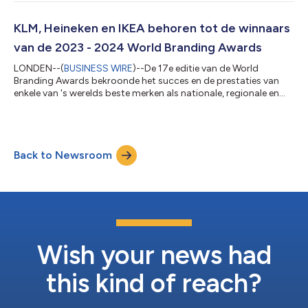
genomineerd als "Merk van het Jaar". Daarvan werden er minder
dan 100 tot winnaar uitgeroepen. De prestigieuze prijsuitreiking
vond plaats in de Tower of London, Verenigd Koninkrijk. Deze
KLM, Heineken en IKEA behoren tot de winnaars
telde meer dan 80 gasten uit de...
van de 2023 - 2024 World Branding Awards
LONDEN--(
BUSINESS WIRE
)--De 17e editie van de World
Branding Awards bekroonde het succes en de prestaties van
enkele van 's werelds beste merken als nationale, regionale en
wereldwijde winnaars. Tijdens de 2023 - 2024 World Branding
Awards werden meer dan 1.500 merken uit meer dan 40 landen
genomineerd als "Merk van het Jaar". Daarvan werden er minder
dan 200 tot winnaar uitgeroepen. De officiële prijsuitreiking
Back to Newsroom
vond plaats in Kensington Palace in het Verenigd Koninkrijk.
Meer dan 100 gasten ui...
Wish your news had
this kind of reach?