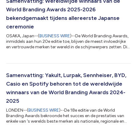
Samenvatting: Wereldwijde winnaars van de
World Branding Awards 2025-2026
bekendgemaakt tijdens allereerste Japanse
ceremonie
OSAKA, Japan--(
BUSINESS WIRE
)--De World Branding Awards,
inmiddels aan hun 20e editie toe, blijven de meest invloedrijke
en vertrouwde merken ter wereld in de schijnwerpers zetten. Dit
jaar werden meer dan 1092 merken uit 66 landen genomineerd
als 'Merk van het Jaar', met minder dan 100 uitgeroepen tot
winnaars op mondiaal, regionaal en nationaal niveau. De World
Branding Awards-ceremonie vond voor het eerst buiten Londen
plaats en bracht de wereldwijde aanwezigheid naar het Osaka
Samenvatting: Yakult, Lurpak, Sennheiser, BYD,
City Museum o...
Casio en Spotify behoren tot de wereldwijde
winnaars van de World Branding Awards 2024-
2025
LONDEN--(
BUSINESS WIRE
)--De 18e editie van de World
Branding Awards bekroonde het succes en de prestaties van
enkele van 's werelds beste merken als nationale, regionale en
wereldwijde winnaars. Tijdens de 2024-2025 World Branding
Awards werden meer dan 927 merken uit 66 landen