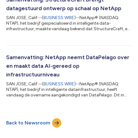
verplaatsen en daarbij kosten, complex...
datagestuurd ontwerp op schaal op NetApp
SAN JOSE, Calif.--(
BUSINESS WIRE
)--NetApp® (NASDAQ:
NTAP), het bedrijf gespecialiseerd in intelligente data-
infrastructuur, maakte vandaag bekend dat StructureCraft, een
met awards bekroond internationaal bouwkundig
ingenieursbureau dat bekend staat om complexe houten
constructies en hybride gebouwen, voortaan NetApp gebruikt
om te moderniseren en een AI-ready data-infrastructuur te
creëren. Dankzij deze nieuwe infrastructuur kunnen de
Samenvatting: NetApp neemt DataPelago over
werknemers van het bedrijf wereldwijd samenwerken,
en maakt data AI-gereed op
grootsch...
infrastructuurniveau
SAN JOSE, Calif.--(
BUSINESS WIRE
)--NetApp® (NASDAQ:
NTAP), het bedrijf in intelligente datainfrastructuur, heeft
vandaag de overname aangekondigd van DataPelago. Dit in
Californië gevestigde bedrijf voor AI-datainfrastructuur staat
bekend om zijn innovatieve aanpak om knelpunten bij
gegevensverwerking voor AI- en analyseworkloads weg te
nemen. De overname vormt een fundamentele uitbreiding van
Back to Newsroom
het portfolio van NetApp en maakt gegevensverwerking met
GPU-versnelling mogelijk die direct is afgest...