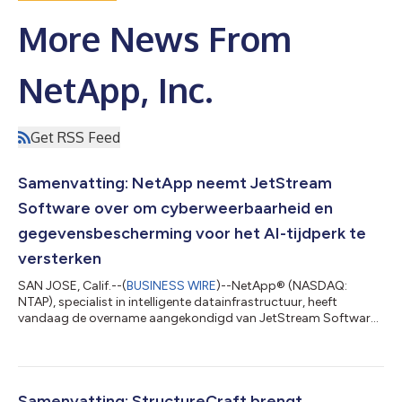
More News From
NetApp, Inc.
Get RSS Feed
Samenvatting: NetApp neemt JetStream
Software over om cyberweerbaarheid en
gegevensbescherming voor het AI-tijdperk te
versterken
SAN JOSE, Calif.--(
BUSINESS WIRE
)--NetApp® (NASDAQ:
NTAP), specialist in intelligente datainfrastructuur, heeft
vandaag de overname aangekondigd van JetStream Software,
een toonaangevende speler op het gebied van rampherstel en
migratie voor VMware-omgevingen. Ondernemingen blijven
voor veel van hun meest bedrijfskritieke applicaties vertrouwen
op VMware. Bij het overwegen van de overstap naar de cloud
zoeken organisaties vaak naar manieren om workloads te
Samenvatting: StructureCraft brengt