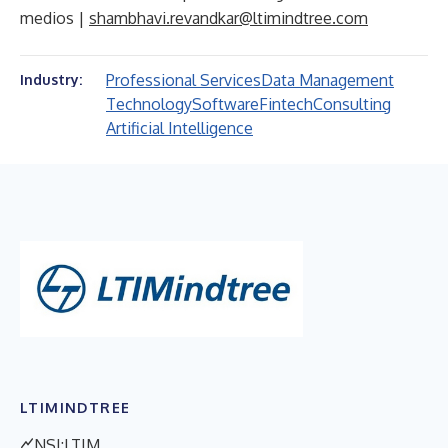
medios |
shambhavi.revandkar@ltimindtree.com
Professional Services
Data Management
Industry:
Technology
Software
Fintech
Consulting
Artificial Intelligence
LTIMINDTREE
NSI:LTIM