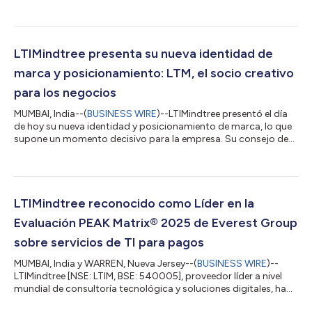
la evaluación NEAT de NelsonHall para IA generativa y
automatización de procesos en el sector bancario 2025. En la
estructura de NEAT, los líderes son proveedores que han
demostrado una alta capacidad respecto de sus pares para
ofrecer un beneficio inmediato a sus clientes, además de
LTIMindtree presenta su nueva identidad de
cumplir los requisitos futuros de esos...
marca y posicionamiento: LTM, el socio creativo
para los negocios
MUMBAI, India--(
BUSINESS WIRE
)--LTIMindtree presentó el día
de hoy su nueva identidad y posicionamiento de marca, lo que
supone un momento decisivo para la empresa. Su consejo de
administración también aprobó una propuesta para cambiar el
nombre de la empresa a "LTM Limited", sujeto a la aprobación
de los accionistas y las autoridades reguladoras. La nueva
identidad y posicionamiento como socio de creatividad
empresarial refleja cómo las capacidades tecnológicas y la
LTIMindtree reconocido como Líder en la
profunda experiencia en el...
Evaluación PEAK Matrix® 2025 de Everest Group
sobre servicios de TI para pagos
MUMBAI, India y WARREN, Nueva Jersey--(
BUSINESS WIRE
)--
LTIMindtree [NSE: LTIM, BSE: 540005], proveedor líder a nivel
mundial de consultoría tecnológica y soluciones digitales, ha
sido posicionado como Líder en la Evaluación PEAK Matrix®