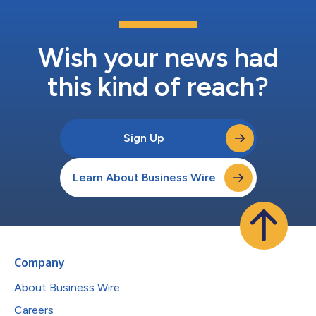
PC厂商早在2025年第四季度末便已开始提价，并在此后的各个季
度持续调整产品售价。与去年同期相比，同类产品的价格普遍上涨
约20%至40%。 Omdia研究总监Ishan Dutt表示：“今年上半年，
市场出现了明显的需求提前释放的迹象。随着供应紧张的影响逐步
Wish your news had
显现，市场正释放出需求...
this kind of reach?
Sign Up
Learn About Business Wire
Company
About Business Wire
Careers