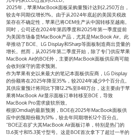
几年内从LCD过渡到OLED。
2025年，苹果MacBook面板采购量预计达到2,250万台，
较去年同期仅增长1%。由于从2024年底起的美国关税政
策存在不确定性，苹果已将OEM生产从中国转移至越南。
同时，公司还在2024年第四季度和2025年第一季度提前
为美国市场备货MacBook产品，尤其是MacBook Air。此
举推动了BOE、LG Display和Sharp等面板制造商出货量的
增长。然而，从2025年第二季度开始，除了专门供应苹果
MacBook Air的BOE外，主要的MacBook面板供应商可能
会收到保守的需求预测。
作为苹果有史以来最大的笔记本面板供应商，LG Display
的份额将在2025年降至35%，较2024年减少9个百分点。
其供应量预计将同比下降12.2%至848万台，这主要由于苹
果将MacBook Air显示面板订单转移至BOE，导致
MacBook Pro需求疲软所致。
根据Omdia的最新预测，BOE在2025年MacBook面板供
应中的预期份额为51%，较去年同期增长12个百分点。
“BOE正在扩大其MacBook Air面板订单，特别是热门的
13.6英寸和15.3英寸型号。这是BOE首次拿下了超过一半的