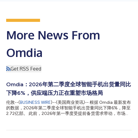
More News From
Omdia
Get RSS Feed
Omdia：2026年第二季度全球智能手机出货量同比
下降6%，供应端压力正在重塑市场格局
伦敦--(
BUSINESS WIRE
)--(美国商业资讯)-- 根据 Omdia 最新发布
的数据，2026年第二季度全球智能手机出货量同比下降6%，降至
2.72亿部。 此前，2026年第一季度受提前备货需求带动，市场表
现较强，而第二季度则进入存储器成本周期的调整阶段。持续高企
的存储价格扰乱了供应，推高了元器件成本，迫使厂商重新思考定
价策略、产品组合和渠道战略。 市场呈现出明显的两极分化态
势，厂商的表现越来越取决于其规模、供应链韧性、定价能力以及