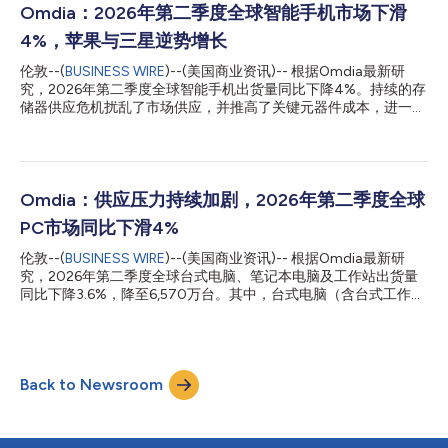
在入门级智能手机市场的布局。 各大厂商表现 三星保持全球份额
Omdia：2026年第二季度全球智能手机市场下滑
第一地位，出货量达6050万部（同比增长5%），市场份额为
4%，苹果与三星逆势增长
22%。三星垂直整合的存储业务帮助其比竞争对手更有效地应对元
器件短缺。Galaxy S26系列的延迟发布也将高端需求转移到第二季
伦敦--(
BUSINESS WIRE
)--(美国商业资讯)-- 根据Omdia最新研
度，同时三星在入门级市场获得了额外份额，因为中国竞争对手缩
究，2026年第二季度全球智能手机出货量同比下降4%。持续的存
减了产品线并提高了价格。 苹果实现了有史以来最强劲的第二季
储器供应危机扰乱了市场供应，并推高了关键元器件成本，进一步
度表现，出货量达5510万部（同比增长23%），在传统淡季创下
加剧了市场压力。当前市场正呈现明显的两极分化，不同厂商在应
20%的市场份额纪录。渠道合作伙伴在预期价格上涨和iPhone 18
对策略上出现显著差异，主要受到战略重点、市场规模、价格段侧
系列将以更高价位发布的背景下，大幅增加了基础款iPhone...
重以及目标用户群体等多重因素影响。 其中，三星和苹果逆势实
现出货量增长，并分别较2025年第二季度提升2%和4%的市场份
额，成为少数在整体市场下行背景下仍实现增长的厂商。 2026年
Omdia：供应压力持续加剧，2026年第二季度全球
第二季度，三星继续以22%市场份额稳居全球智能手机第一，主要
PC市场同比下滑4%
得益于稳健的市场需求以及充足的产品供应。受Galaxy S26系列延
期发布影响，部分高端市场需求顺延至第二季度释放。同时，随着
伦敦--(
BUSINESS WIRE
)--(美国商业资讯)-- 根据Omdia最新研
中国智能手机厂商转向更为谨慎的市场策略，缩减产品线并提高产
究，2026年第二季度全球台式电脑、笔记本电脑及工作站出货量
品出货价格，三星在入门级市场进一步扩大了市场份额。 苹果在
同比下降3.6%，降至6,570万台。其中，台式电脑（含台式工作
2026年第二季度创下历年来最佳同期表现，在传统淡季实现20%
站）出货量为1,390万台，同比下降1.3%；笔记本电脑（含移动工
的市场份额，创下第二季度份额历史新高。iPhone 17系列带动了
作站）出货量为5,170万台，同比下降4.2%。 Omdia首席分析师
苹果历史上表现最强劲的iPhone换机升级周期之一。与此同时，，
（Principal Analyst）叶茂盛（Ben Yeh）表示：“今年第一季度存
苹果...
储器和存储产品价格的大幅上涨，对第二季度PC产品定价产生了
Back to Newsroom
显著影响。这也促使消费者和企业IT采购决策者提前购买PC，以降
低未来价格进一步上涨带来的风险。尽管市场销量目前仍保持相对
稳定，但后续需求下滑的风险依然存在。” 近期，苹果上调
MacBook产品价格，成为市场关注的焦点。不过，实际上，其他