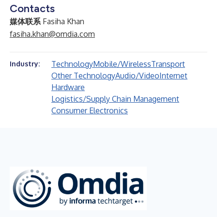
Contacts
媒体联系
Fasiha Khan
fasiha.khan@omdia.com
Technology
Mobile/Wireless
Transport
Industry:
Other Technology
Audio/Video
Internet
Hardware
Logistics/Supply Chain Management
Consumer Electronics