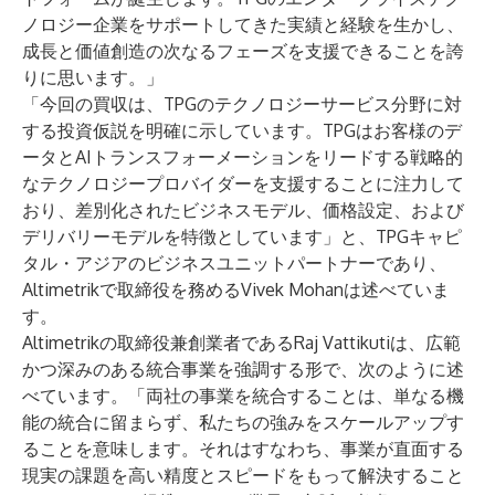
ノロジー企業をサポートしてきた実績と経験を生かし、
成長と価値創造の次なるフェーズを支援できることを誇
りに思います。」
「今回の買収は、TPGのテクノロジーサービス分野に対
する投資仮説を明確に示しています。TPGはお客様のデ
ータとAIトランスフォーメーションをリードする戦略的
なテクノロジープロバイダーを支援することに注力して
おり、差別化されたビジネスモデル、価格設定、および
デリバリーモデルを特徴としています」と、TPGキャピ
タル・アジアのビジネスユニットパートナーであり、
Altimetrikで取締役を務めるVivek Mohanは述べていま
す。
Altimetrikの取締役兼創業者であるRaj Vattikutiは、広範
かつ深みのある統合事業を強調する形で、次のように述
べています。「両社の事業を統合することは、単なる機
能の統合に留まらず、私たちの強みをスケールアップす
ることを意味します。それはすなわち、事業が直面する
現実の課題を高い精度とスピードをもって解決すること