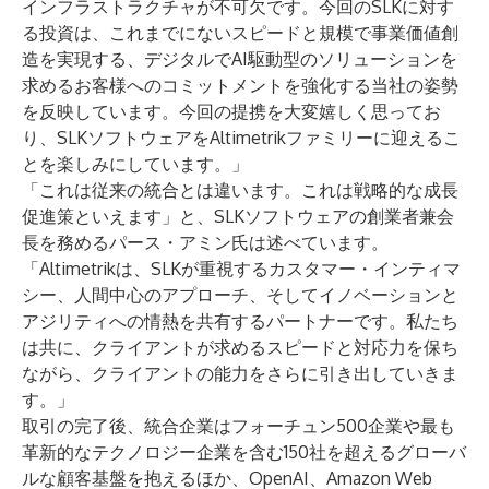
インフラストラクチャが不可欠です。今回のSLKに対す
る投資は、これまでにないスピードと規模で事業価値創
造を実現する、デジタルでAI駆動型のソリューションを
求めるお客様へのコミットメントを強化する当社の姿勢
を反映しています。今回の提携を大変嬉しく思ってお
り、SLKソフトウェアをAltimetrikファミリーに迎えるこ
とを楽しみにしています。」
「これは従来の統合とは違います。これは戦略的な成長
促進策といえます」と、SLKソフトウェアの創業者兼会
長を務めるパース・アミン氏は述べています。
「Altimetrikは、SLKが重視するカスタマー・インティマ
シー、人間中心のアプローチ、そしてイノベーションと
アジリティへの情熱を共有するパートナーです。私たち
は共に、クライアントが求めるスピードと対応力を保ち
ながら、クライアントの能力をさらに引き出していきま
す。」
取引の完了後、統合企業はフォーチュン500企業や最も
革新的なテクノロジー企業を含む150社を超えるグローバ
ルな顧客基盤を抱えるほか、OpenAI、Amazon Web