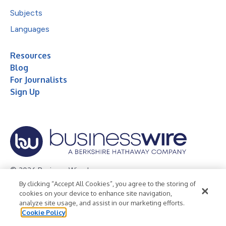
Subjects
Languages
Resources
Blog
For Journalists
Sign Up
© 2026 Business Wire, Inc.
By clicking “Accept All Cookies”, you agree to the storing of
Privacy Policy
Cookie Policy
Accessibility Statement
cookies on your device to enhance site navigation,
analyze site usage, and assist in our marketing efforts.
Terms of Use
Legal
Cookie Policy