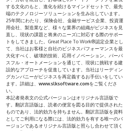
する文化のもと、進化を続けるマインドセットで、最先
端のテクノロジーソリューションを生み出しています。
25年間にわたり、保険会社、金融サービス企業、投資運
用会社、製造業など、様々な業界の組織がビジネスを見
直し、現状の課題と将来のニーズに対応する際のサポー
トをしてきました。Great Place To Work®認定企業とし
て、当社はお客様と自社のビジネスパフォーマンスを最
大化すべく、破壊的技術、応用イノベーション、パーパ
スフル・オートメーションを通じて、現状に挑戦する建
設的なアプローチを促進しています。当社はリーディン
グカンパニーがビジネスを再定義するお手伝いをしてい
ます。詳細は、
www.slksoftware.com
をご覧くださ
い。
本記者発表文の公式バージョンはオリジナル言語版で
す。翻訳言語版は、読者の便宜を図る目的で提供された
ものであり、法的効力を持ちません。翻訳言語版を資料
としてご利用になる際には、法的効力を有する唯一のバ
ージョンであるオリジナル言語版と照らし合わせて頂く