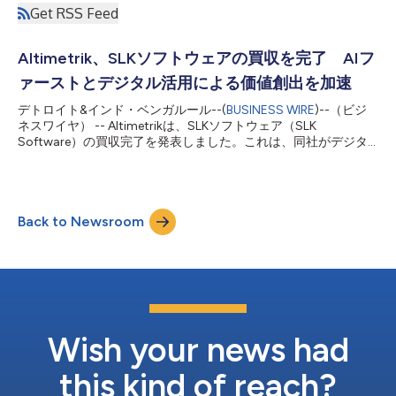
Get RSS Feed
Altimetrik、SLKソフトウェアの買収を完了 AIフ
ァーストとデジタル活用による価値創出を加速
デトロイト&インド・ベンガルール--(
BUSINESS WIRE
)--（ビジ
ネスワイヤ） -- Altimetrikは、SLKソフトウェア（SLK
Software）の買収完了を発表しました。これは、同社がデジタ
ル・エンジニアリング分野において強固なプレゼンスを築くうえ
で、重要な節目となります。今回の移行に伴い、SLKソフトウェ
アは今後、「SLK, an Altimetrik company」という新たなブラン
ド名のもとで事業を展開します。 今回の統合により、Altimetrik
Back to Newsroom
のAIファーストでデータ主導のイノベーション能力と、SLKが持
つインテリジェント・エンタープライズ、デジタル・オペレーシ
ョン、インテリジェント・インフラストラクチャ、自動化、品質
エンジニアリングの強みが結集しました。これにより、戦略や設
計からエンジニアリング、マネージドサービスに至るまで、デジ
タル活用のバリューチェーン全体をカバーします。実践者主導の
アプローチを基盤とし、両社の深い専門知識と最新のプラットフ
ォーム、デジタル・オペレーティング・モデルを融合させ、成果
Wish your news had
重視の段階的な実行により、価値実現のスピードを...
this kind of reach?