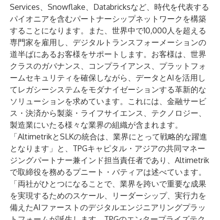
Services、Snowflake、Databricksなど、時代を代表する
パイオニアを含むパートナーシップネットワークを構築
することになります。また、世界中で10,000人を超える
専門家を雇用し、デジタルトランスフォーメーションの
道半ばにあるお客様をサポートします。お客様は、世界
クラスのガバナンス、コンプライアンス、プラットフォ
ームセキュリティを確保しながら、データとAIを活用し
てレガシーシステムをモダナイゼーションする革新的な
ソリューションを求めています。これには、金融サービ
ス・決済から製薬・ライフサイエンス、テクノロジー、
製造業にいたる様々な業界の組織が含まれます。
「AltimetrikとSLKの統合は、業界にとって戦略的な躍進
となります」と、TPGキャピタル・アジアの共同マネー
ジングパートナー兼インド担当責任者であり、Altimetrik
で取締役を務めるプニート・バティアは述べています。
「両社がひとつになることで、業界を跨いで重要な成果
を実現するためのスケール、リーダーシップ、実行力を
備えたAIファーストのデジタルエンジニアリングプラッ
トフォームが誕生します。TPGのエンタープライズテク