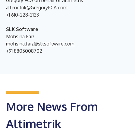
Gregory FCA on behalf of Altimetrik
altimetrik@GregoryFCA.com
+1 610-228-2123
SLK Software
Mohsina Faiz
mohsina.faiz@slksoftware.com
+91 8805008702
More News From
Altimetrik