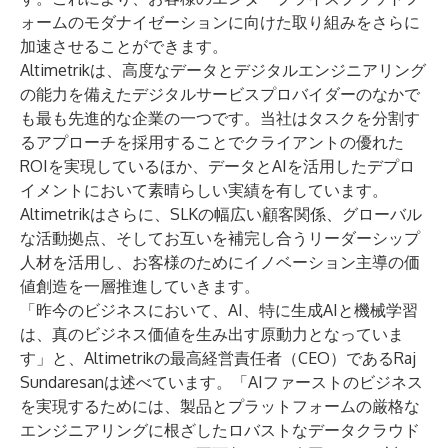
ォームのモダナイゼーションに向けた取り組みをさらに
加速させることができます。
Altimetrikは、高度なデータとデジタルエンジニアリング
の能力を備えたデジタルサービスプロバイダーのなかで
も最も先進的な企業の一つです。当社はタスクを分割す
るアプローチを採用することでクライアントの優れた
ROIを実現しているほか、データとAIを活用したデプロ
イメントにおいて素晴らしい実績を有しています。
Altimetrikはさらに、SLKの幅広い顧客関係、グローバル
な活動拠点、そしてお互いを補完し合うリーダーシップ
人材を活用し、お客様のためにイノベーション主導の価
値創造を一層推進していきます。
「昨今のビジネスにおいて、AI、特に生成AIと機械学習
は、真のビジネス価値を生み出す原動力となっていま
す」と、Altimetrikの最高経営責任者（CEO）であるRaj
Sundaresanは述べています。「AIファーストのビジネス
を実現するためには、製品とプラットフォームの厳格な
エンジニアリングに根ざしたロバストなデータクラウド