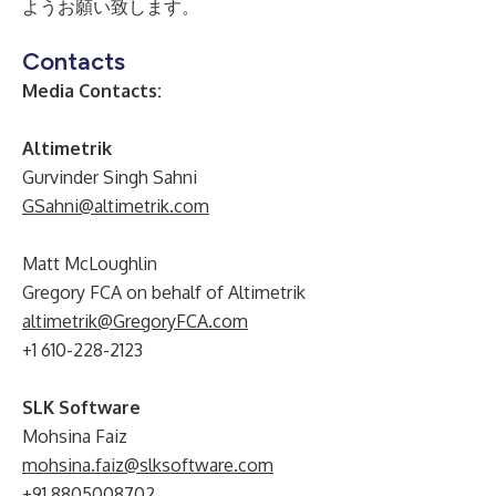
ようお願い致します。
Contacts
Media Contacts:
Altimetrik
Gurvinder Singh Sahni
GSahni@altimetrik.com
Matt McLoughlin
Gregory FCA on behalf of Altimetrik
altimetrik@GregoryFCA.com
+1 610-228-2123
SLK Software
Mohsina Faiz
mohsina.faiz@slksoftware.com
+91 8805008702