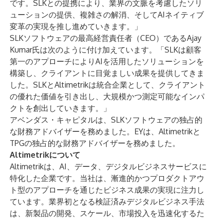
です。SLKとの提携により、業界の文脈を考慮したソリ
ューションの提供、複雑さの解消、そしてAIネイティブ
変革の実現を推し進めていきます。」
SLKソフトウェアの最高経営責任者（CEO）であるAjay
Kumar氏は次のように付け加えています。「SLKは顧客
第一のアプローチによりAIを活用したソリューションを
構築し、クライアントに目覚ましい成果を提供してきま
した。SLKとAltimetrikは統合企業として、クライアント
の優れた価値を引き出し、大規模かつ測定可能なインパ
クトを創出していきます。」
アベンダス・キャピタルは、SLKソフトウェアの独占的
な財務アドバイザーを務めました。EYは、Altimetrikと
TPGの独占的な財務アドバイザーを務めました。
Altimetrikについて
Altimetrikは、AI、データ、デジタルビジネスサービスに
特化した企業です。当社は、漸進的かつプロダクトアウ
ト型のアプローチを通じたビジネス成果の実現に注力し
ています。業界初となる検証済みデジタルビジネス手法
は、新製品の開発、スケール、市場投入を迅速化するた