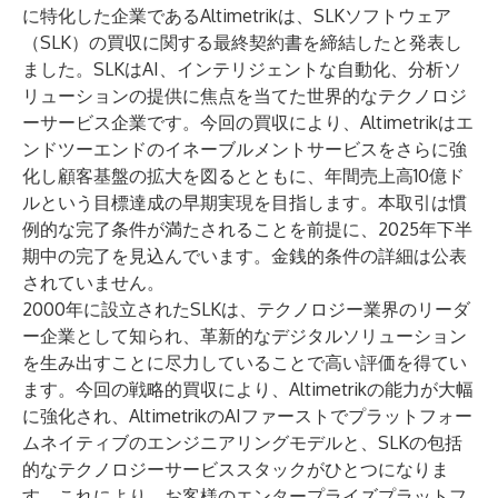
に特化した企業であるAltimetrikは、SLKソフトウェア
（SLK）の買収に関する最終契約書を締結したと発表し
ました。SLKはAI、インテリジェントな自動化、分析ソ
リューションの提供に焦点を当てた世界的なテクノロジ
ーサービス企業です。今回の買収により、Altimetrikはエ
ンドツーエンドのイネーブルメントサービスをさらに強
化し顧客基盤の拡大を図るとともに、年間売上高10億ド
ルという目標達成の早期実現を目指します。本取引は慣
例的な完了条件が満たされることを前提に、2025年下半
期中の完了を見込んでいます。金銭的条件の詳細は公表
されていません。
2000年に設立されたSLKは、テクノロジー業界のリーダ
ー企業として知られ、革新的なデジタルソリューション
を生み出すことに尽力していることで高い評価を得てい
ます。今回の戦略的買収により、Altimetrikの能力が大幅
に強化され、AltimetrikのAIファーストでプラットフォー
ムネイティブのエンジニアリングモデルと、SLKの包括
的なテクノロジーサービススタックがひとつになりま
す。これにより、お客様のエンタープライズプラットフ