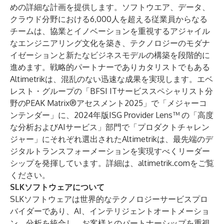
めの詳細な計画を提供します。ソフトウエア、データ、
クラウド分野における6,000人を超える従業員からなる
チームは、協業とイノベーションを重視するアジャイル
なエンジニアリング文化を築き、テクノロジーのモダナ
イゼーションと新たなビジネスモデルの構築を段階的に
進めます。戦略的パートナーでありカタリストでもある
Altimetrikは、混乱のない迅速な成果を実現します。エベ
レスト・グループの「BFSI ITサービススペシャリスト分
野のPEAK Matrix®アセスメント2025」で「メジャーコ
ンテンダー」に、2024年版ISG Provider Lens™ の「高度
な分析およびAIサービス」部門で「プロダクトチャレン
ジャー」にそれぞれ選出されたAltimetrikは、最先端のデ
ジタルトランスフォーメーションを実現すべくリーダー
シップを発揮しています。詳細は、
altimetrik.com
をご覧
ください。
SLKソフトウェアについて
SLKソフトウェアは世界的なテクノロジーサービスプロ
バイダーであり、AI、インテリジェントオートメーショ
ン、分析を統合し、お客様とのパートナーシップを重視