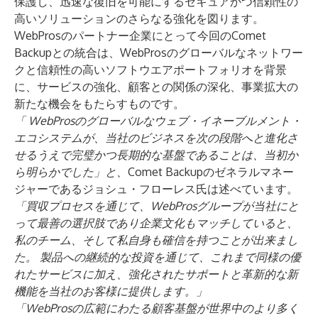
保護し、迅速な復旧を可能にするセキュアかつ信頼性の
高いソリューションのさらなる強化を図ります。
WebProsのパートナー企業にとって今回のComet
Backupとの統合は、WebProsのグローバルなネットワー
クと信頼性の高いソフトウエアポートフォリオを背景
に、サービスの強化、顧客との関係の深化、事業拡大の
新たな機会をもたらすものです。
「
WebProsのグローバルなウェブ・イネーブルメント・
エコシステムが、当社のビジネスを次の段階へと進化さ
せるうえで完璧かつ長期的な基盤であることは、当初か
ら明らかでした」と、
Comet Backupのゼネラルマネー
ジャーであるジョシュ・フローレス氏は述べています。
「買収プロセスを通じて、WebProsグループが当社にと
って最善の選択肢であり企業文化もマッチしていると、
私のチーム、そして私自身も確信を持つことが出来まし
た。
製品への継続的な投資を通じて、これまで同様の優
れたサービスに加え、強化されたサポートと革新的な新
機能を当社のお客様に提供します。」
「WebProsの広範にわたる顧客基盤が世界中のより多く