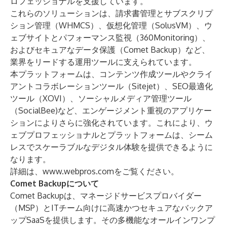
ロフェッショナルを支援しています。
これらのソリューションは、請求書管理とサブスクリプ
ション管理（
WHMCS
）、仮想化管理（
SolusVM
）、ウ
ェブサイトとパフォーマンス監視（
360Monitoring
）、
およびセキュアなデータ保護（
Comet Backup
）など、
業界をリードする運用ツールに支えられています。
本プラットフォームは、コンテンツ作成ツールやクライ
アントコラボレーションツール（
Sitejet
）、SEO最適化
ツール（
XOVI
）、ソーシャルメディア管理ツール
（
SocialBee
)など、エンゲージメント重視のアプリケー
ションによりさらに強化されています。これにより、ウ
ェブプロフェッショナルとプラットフォームは、シーム
レスでスケーラブルなデジタル体験を提供できるように
なります。
詳細は、
www.webpros.com
をご覧ください。
Comet Backupについて
Comet Backup
は、マネージドサービスプロバイダー
（MSP）とITチーム向けに高速かつセキュアなバックア
ップSaaSを提供します。その多機能なオールインワンプ