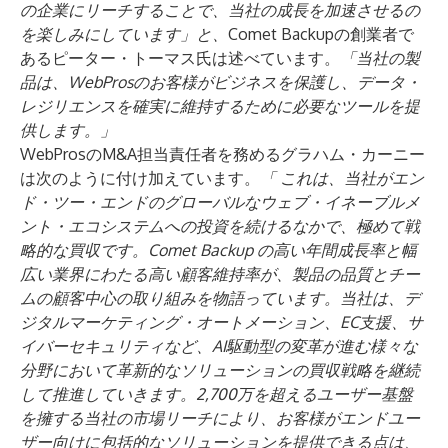
の企業にリーチすることで、当社の成長を加速させるの
を楽しみにしています」と、
Comet Backupの創業者で
あるピーター・トーマス氏は述べています。
「当社の製
品は、WebProsのお客様がビジネスを保護し、データ・
レジリエンスを確実に維持するために必要なツールを提
供します。」
WebProsのM&A担当責任者を務めるグラハム・カーニー
は次のように付け加えています。
「
これは、当社がエン
ド・ツー・エンドのグローバルなウェブ・イネーブルメ
ント・エコシステムへの投資を続けるなかで、極めて戦
略的な買収です。Comet Backup
の高い年間成長率と幅
広い業界にわたる高い顧客維持率が、製品の品質とチー
ムの顧客中心の取り組みを物語っています。当社は、デ
ジタルマーケティング・オートメーション、EC支援、サ
イバーセキュリティなど、AI駆動型の変革が進む様々な
分野において革新的なソリューションの買収戦略を継続
して推進していきます。2,700万を超えるユーザー基盤
を擁する当社の市場リーチにより、お客様がエンドユー
ザー向けに包括的なソリューションを提供できる点は、