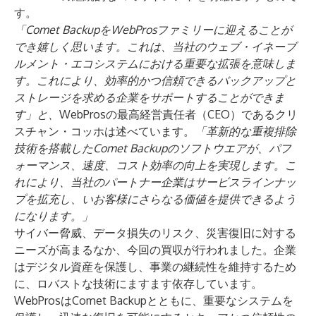
す。
「Comet BackupをWebProsファミリーに迎えることが
でき嬉しく思います。これは、当社のウェブ・イネーブ
ルメント・エコシステムにおける重要な拡張を意味しま
す。これにより、効率的かつ信頼できるバックアップと
ストレージを求める企業をサポートすることができま
す」と、
WebProsの最高経営責任者（CEO）であるクリ
スチャン・コッホは述べています。
「革新的な重複排除
技術を搭載したComet Backupのソフトウエアが、パフ
ォーマンス、速度、コスト効率の向上を実現します。こ
れにより、当社のパートナー企業はサービスラインナッ
プを拡充し、いお客様にさらなる価値を提供できるよう
になります。」
サイバー脅威、データ損失のリスク、災害復旧に対する
ニーズが高まるなか、今回の買収が行われました。企業
はデジタル資産を保護し、事業の継続性を維持するため
に、ロバストな技術にますます依存しています。
WebProsはComet Backupとともに、重要なシステムを