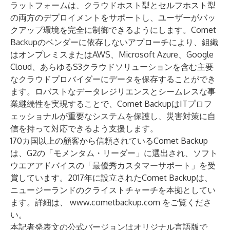
ラットフォームは、クラウドホスト型とセルフホスト型
の両方のデプロイメントをサポートし、ユーザーがバッ
クアップ環境を完全に制御できるようにします。Comet
Backupのベンダーに依存しないアプローチにより、組織
はオンプレミスまたはAWS、Microsoft Azure、Google
Cloud、あらゆるS3クラウドソリューションを含む主要
なクラウドプロバイダーにデータを保存することができ
ます。ロバストなデータレジリエンスとシームレスな事
業継続性を実現することで、Comet BackupはITプロフ
ェッショナルが重要なシステムを保護し、災害対策に自
信を持って対応できるよう支援します。
170カ国以上の顧客から信頼されているComet Backup
は、G2の「モメンタム・リーダー」に選出され、ソフト
ウエアアドバイスの「最優秀カスタマーサポート」を受
賞しています。2017年に設立されたComet Backupは、
ニュージーランドのクライストチャーチを本拠としてい
ます。詳細は、
www.cometbackup.com
をご覧くださ
い。
本記者発表文の公式バージョンはオリジナル言語版で