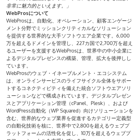
非常に魅力的といえます。」
WebProsについて
WebPros
は、自動化、オペレーション、顧客エンゲージ
メント分野でミッションクリティカルなソリューション
を提供する世界的な大手ソフトウエア企業です。6,000
万を超えるドメインを管理し、227カ国で2,700万を超え
るユーザーを支援するWebProsは、世界中の中小企業に
よるデジタルプレゼンスの構築、管理、拡大を後押しし
ています。
WebProsのウェブ・イネーブルメント・エコシステム
は、オンラインサービスのライフサイクル全体をサポー
トするコネクティビティを備えた統合ソフトウエアソリ
ューションなどで構成されています。デジタルプレゼン
スとアプリケーション管理（
cPanel
、
Plesk
）、および
WordPress自動化（
WP Squared
）向けソリューションを
含む、世界的なウェブ業界を促進するカテゴリー定義型
の自動化技術を核に、世界中で2,800を超えるウェブプ
ラットフォームの活性化を促し、10万を超えるウェブプ