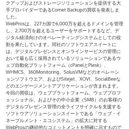
クアップおよびストレージソリューションを提供する大
手プロバイダーである
Comet Backup
の買収を発表しま
した。
WebProsは、227カ国で6,000万を超えるドメインを管理
し、2,700万を超えるユーザーをサポートするなど、デ
ジタル経済向けのオペレーティングシステムとしての役
割を果たしています。同社のソフトウエアスイートに
は、デジタルプレゼンスとオンラインサービスの管理に
おいて最も広く採用されているソリューションである
ウ
ェブ自動化プラットフォーム
（cPanelとPlesk）、
WHMCS、360Monitoring、SolusVMなどのオペレーシ
ョンソフトウエア、およびSitejet、XOVI、SocialBeeな
どのエンゲージメントアプリケーションが含まれます。
今回の買収は、ウェブプラットフォーム、ウェブプロフ
ェッショナル、およびその中小企業（SMB）のお客様の
デジタルプレゼンス管理の全ライフサイクルを支援する
ソフトウアソリューションスイートである「ウェブ・イ
ネーブルメント・エコシステム」の拡大に対する
WebProsの継続的なコミットメントを明確に示すもので