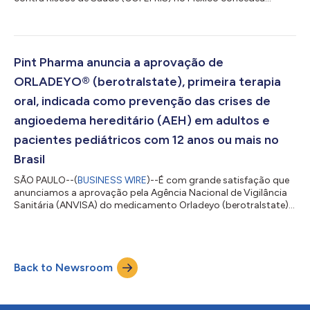
aprovação para o ORLADEYO® (berotralstat), um
medicamento oral de uso diário, para a profilaxia de ataques
de angioedema hereditário (AEH) em adultos e pacientes
pediátricos a partir de 12 anos. O Angioedema Hereditário é
uma doença genética que origina episódios recorrentes de
Pint Pharma anuncia a aprovação de
inchaço súbito e doloroso da pele, mucosas e tecidos submu...
ORLADEYO® (berotralstate), primeira terapia
oral, indicada como prevenção das crises de
angioedema hereditário (AEH) em adultos e
pacientes pediátricos com 12 anos ou mais no
Brasil
SÃO PAULO--(
BUSINESS WIRE
)--É com grande satisfação que
anunciamos a aprovação pela Agência Nacional de Vigilância
Sanitária (ANVISA) do medicamento Orladeyo (berotralstate)
para prevenção das crises de angioedema hereditário (AEH) em
adultos e pacientes pediátricos com 12 anos ou mais no Brasil.
O Angioedema Hereditário é uma doença genética que origina
episódios recorrentes de inchaço súbito e doloroso da pele,
Back to Newsroom
mucosas e tecidos submucosos. Até recentemente, as opções
de tratamento para o AEH...