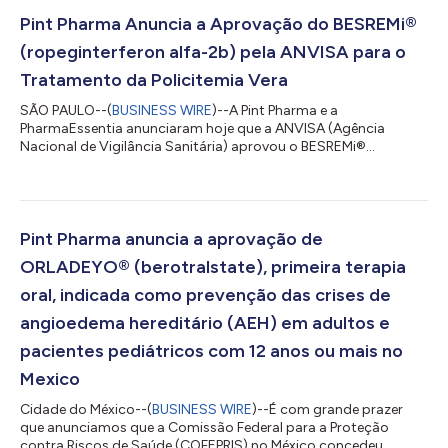
Pint Pharma Anuncia a Aprovação do BESREMi®
(ropeginterferon alfa-2b) pela ANVISA para o
Tratamento da Policitemia Vera
SÃO PAULO--(
BUSINESS WIRE
)--A Pint Pharma e a
PharmaEssentia anunciaram hoje que a ANVISA (Agência
Nacional de Vigilância Sanitária) aprovou o BESREMi®
(ropeginterferon alfa-2b) para o tratamento de pacientes
adultos com Policitemia Vera (PV). A Policitemia Vera (PV) é
uma neoplasia mieloproliferativa rara, crônica, debilitante e
potencialmente fatal, originada a partir de uma célula-tronco
doente na medula óssea. Isso resulta em um aumento
Pint Pharma anuncia a aprovação de
persistente de glóbulos vermelhos, glóbulos brancos e...
ORLADEYO® (berotralstate), primeira terapia
oral, indicada como prevenção das crises de
angioedema hereditário (AEH) em adultos e
pacientes pediátricos com 12 anos ou mais no
Mexico
Cidade do México--(
BUSINESS WIRE
)--É com grande prazer
que anunciamos que a Comissão Federal para a Proteção
contra Riscos de Saúde (COFEPRIS) no México concedeu