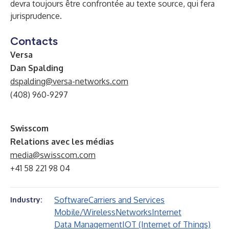
devra toujours être confrontée au texte source, qui fera
jurisprudence.
Contacts
Versa
Dan Spalding
dspalding@versa-networks.com
(408) 960-9297
Swisscom
Relations avec les médias
media@swisscom.com
+41 58 221 98 04
Software
Carriers and Services
Industry:
Mobile/Wireless
Networks
Internet
Data Management
IOT (Internet of Things)