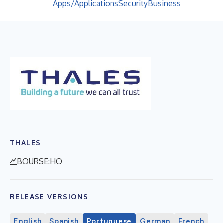
Apps/Applications
Security
Business
THALES
BOURSE:HO
RELEASE VERSIONS
English
Spanish
Portuguese
German
French