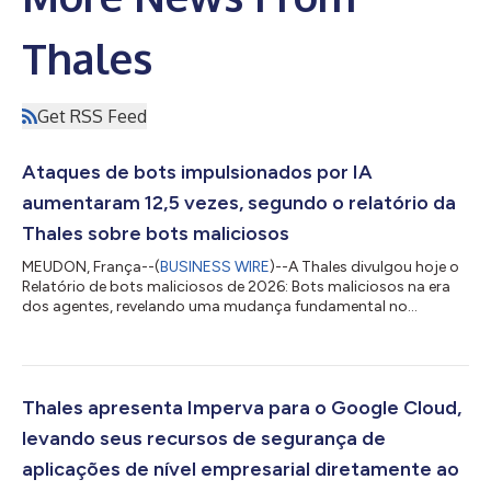
Thales
Get RSS Feed
Ataques de bots impulsionados por IA
aumentaram 12,5 vezes, segundo o relatório da
Thales sobre bots maliciosos
MEUDON, França--(
BUSINESS WIRE
)--A Thales divulgou hoje o
Relatório de bots maliciosos de 2026: Bots maliciosos na era
dos agentes, revelando uma mudança fundamental no
funcionamento da internet, à medida que a automação
acelerada por IA se torna uma característica definidora da
infraestrutura digital moderna. As conclusões destacam três
grandes mudanças estruturais: O surgimento de agentes de IA
como uma nova categoria de tráfego na internet, o domínio da
Thales apresenta Imperva para o Google Cloud,
atividade automatizada sobre a interaç...
levando seus recursos de segurança de
aplicações de nível empresarial diretamente ao