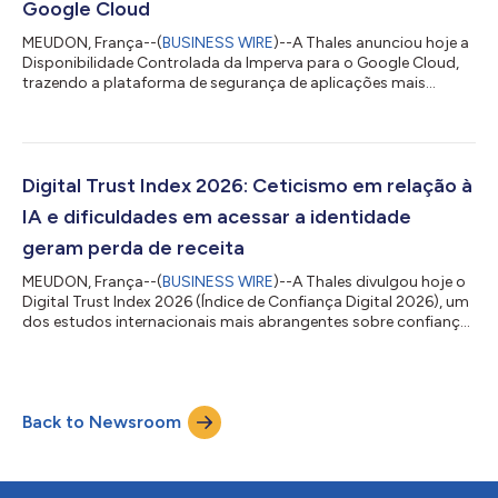
Google Cloud
MEUDON, França--(
BUSINESS WIRE
)--A Thales anunciou hoje a
Disponibilidade Controlada da Imperva para o Google Cloud,
trazendo a plataforma de segurança de aplicações mais
confiável do setor diretamente para o Google Cloud.
Desenvolvida para operar dentro do Google Cloud, a nova
oferta permite que as organizações possam projetar
aplicações web e APIs, aproveitando o tráfego de extensões de
serviço do Google Cloud, preservando assim os pipelines, as
Digital Trust Index 2026: Ceticismo em relação à
integrações e os fluxos de trabalho de monitora...
IA e dificuldades em acessar a identidade
geram perda de receita
MEUDON, França--(
BUSINESS WIRE
)--A Thales divulgou hoje o
Digital Trust Index 2026 (Índice de Confiança Digital 2026), um
dos estudos internacionais mais abrangentes sobre confiança
digital. O estudo, que consultou 15.000 consumidores,
parceiros e gestores de TI em 13 setores, indica que a confiança
digital é conquistada ou perdida durante o cadastro, o login e
ao longo de todo o ciclo de vida do tratamento de dados
Back to Newsroom
pessoais. A confiança do consumidor é definida no momento
do login Para os cons...