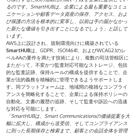
るのです。SmartHUBは、企業による最も重要なコミュ
ニケーションや顧客データ資産の保存、アクセス、およ
び保護の方法を根本的に変革し、以前は手の届かなかっ
た新たな価値を引き出すことになるでしょう」と話して
います。
AWS上に設計され、規制環境向けに構築されている
SmartHUB
は、GDPR、ISO14641、およびWCAG2.1のレ
ベルAAの要件を満たす技術により、複数の司法管轄区に
またがって、不変かつ監査対応可能なストレージ、包括
的な監査証跡、保持ルールの構成を提供することで、企
業が法的義務を積極的に管理できるようサポートしま
す。同プラットフォームは、地域間の複雑なコンプライ
アンスを簡略化することで、企業による保持ポリシーの
自動化、文書の履歴の追跡、そして監査や訴訟への迅速
な対応を可能にします。
「
SmartHUB
は、Smart Communicationsの価値提案を大
幅に拡大し、構成から送受信、そしてコンプライアンス
に則った長期保存と検索まで、顧客との会話全体を管理