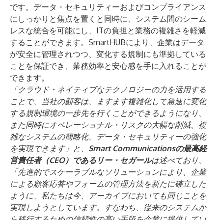
です。データ・セキュリティーおよびコンプライアンス
にしっかりと焦点を置くと同時に、システム間のシーム
レスな統合を可能にし、ITの負担と業務の複雑さを軽減
することができます。SmartHUBにより、企業はデータ
が安全に管理されつつ、変化する規制にも準拠している
ことを保証でき、業務効率と安心感を手に入れることが
できます。
「クラウド・ネイティブなテクノロジーの力を活用する
ことで、当社の顧客は、ますます複雑化して急速に変化
する規制環境の一歩先を行くことができるようになり、
また同時にオペレーショナル・リスクの大幅な削減、複
雑なシステムの簡略化、データ・セキュリティーの強化
を実現できます」と、
Smart Communicationsの最高経
営責任者（CEO）であるリー・セガール
は述べており、
「先進的でスケーラブルなソリューションにより、企業
による顧客応答やフォームの管理方法を新たに確立した
ように、私たちは今、アーカイブにおいても同じことを
実現しようとしています。すなわち、従来のシステムか
ら移行するための信頼性の高い手段を企業に提供してい