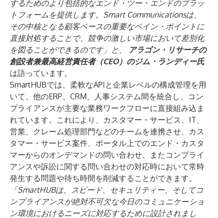
するためのより包括的なエンド・ツー・エンドのプラッ
トフォームを提供します。Smart Communicationsは、
その中核となる顧客ベースの重要なペイン・ポイントに
直接対処することで、競争の激しい市場において差別化
を図ることができるのです」と、
アラゴン・リサーチの
創設者兼最高経営責任者（CEO）のジム・ランディー氏
は語っています。
SmartHUBでは、柔軟なAPIと企業レベルの構成管理を用
いて、他のERP、CRM、人事システム間を統合し、コン
プライアンスが主要な業務ワークフローに直接組み込ま
れています。これにより、カスタマー・サービス、IT、
営業、クレーム処理部門などのチームを連携させ、カス
タマー・サービス案件、ポータル上でのエンド・カスタ
マーからのオンデマンドの問い合わせ、またコンプライ
アンスや訴訟に関する問い合わせの対応時において常時
発生する問題や待ち時間を削減することができます。
「SmartHUBは、スピード、セキュリティー、そしてコ
ンプライアンスが絶対不可欠な今日のコミュニケーショ
ン環境におけるニーズに対応するために設計されまし