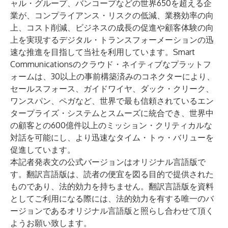
ャル・グループ、バンコープなどの世界650を超える企
業が、コンプライアンス・リスクの低減、業務効率の向
上、コスト削減、ビジネスの成長の促進や顧客体験の向
上を実現するデジタル・トランスフォーメーションの迅
速な推進を目指して当社を利用しています。Smart
Communicationsのクラウド・ネイティブなプラットフ
ォームは、30以上の事前構築済みのコネクターにより、
セールスフォース、ガイドワイヤ、ダック・クリーク、
ワンスパン、ペガなど、世界で最も信頼されているエン
タープライズ・システムとスムーズに統合でき、世界中
の顧客との600億件以上のミッション・クリティカルな
対話を可能にし、より迅速なタイム・トゥ・バリューを
促進しています。
本記者発表文の公式バージョンはオリジナル言語版で
す。翻訳言語版は、読者の便宜を図る目的で提供された
ものであり、法的効力を持ちません。翻訳言語版を資料
としてご利用になる際には、法的効力を有する唯一のバ
ージョンであるオリジナル言語版と照らし合わせて頂く
ようお願い致します。