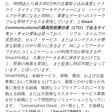
た。1時間あたり最大100万件の文書取り込み速度とクラ
ウド・ネイティブなアーキテクチャーにより、ハードウ
エアが不要になると同時に、重要なデータへのスケーラ
ブルな常時アクセスを実現しています」と
Smart
Communicationsの最高技術責任者（CTO）であるサイ
モン・ティンダル
は述べており、「リアル・タイムでの
意思決定、セルフ・サービス、またはコンテクストが豊
富な顧客とのやり取りに至るまで、AIによってアーカイ
ブされたコミュニケーションの利用方法が変化する中、
SmartHUBは、大量のデータを単に保存するだけでな
く、即座の検索を実現し、また監査に対応可能となって
います」と語っています。
SmartHUBは、金融サービス、保険、通信、および公益
事業において実績を上げており、顧客とのやり取りが大
量に発生する組織、複雑なコンプライアンスのニーズを
抱える組織、または大規模なカスタマー・サービス業務
を行う組織にとって理想的なソリューションとなってい
ます。「Conversation Cloud」の一部として、大規模な
アーカイブを簡略化し、
「SmartCOMM™」
や