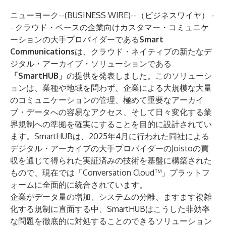
ニューヨーク--(
BUSINESS WIRE
)--
（ビジネスワイヤ） -
- クラウド・ベースの企業向けカスタマー・コミュニケ
ーションの大手プロバイダーである
Smart
Communications
は、クラウド・ネイティブの新たなデ
ジタル・アーカイブ・ソリューションである
「SmartHUB」
の提供を発表しました。このソリューシ
ョンは、業種や地域を問わず、企業による大規模な大量
のコミュニケーションの管理、極めて重要なアーカイ
ブ・データへの容易なアクセス、そして日々変化する業
界規制への準拠を確実にすることを目的に設計されてい
ます。SmartHUBは、2025年4月に行われた同社による
デジタル・アーカイブの大手プロバイダーのJoistoの買
収を通じて得られた実証済みの技術を基盤に構築された
もので、現在では「Conversation Cloud™」プラットフ
ォームに全面的に統合されています。
企業がデータ量の増加、システムの分離、ますます複雑
化する規制に直面する中、SmartHUBはこうした非効率
な問題を徹底的に対処することのできるソリューション