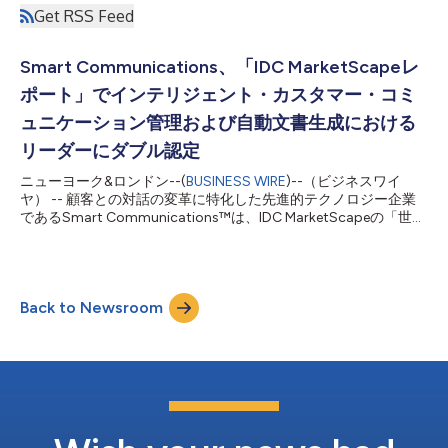
Get RSS Feed
Smart Communications、「IDC MarketScapeレ
ポート」でインテリジェント・カスタマー・コミ
ュニケーション管理および自動文書生成における
リーダーにダブル認定
ニューヨーク&ロンドン--(
BUSINESS WIRE
)--（ビジネスワイ
ヤ） -- 顧客との対話の変革に特化した先進的テクノロジー企業
であるSmart Communications™は、IDC MarketScapeの「世界
のインテリジェント・カスタマー・コミュニケーション管理
2024年 ベンダー評価」（文書番号：US51359124、2024年12月
発行）および、「自動文書生成&カスタマー・コミュニケーショ
ン管理 2024年 ベンダー評価」（文書番号：US52111324、2024
Back to Newsroom
年12月発行）においても「リーダー」として認定されたことを発
表しました。 IDC MarketScapeの「インテリジェント・カスタマ
ー・コミュニケーション管理」レポートは、業界がデジタル・フ
ァーストのAI駆動型ソリューションへ進化していることを示して
います。組織はAI駆動型ソリューションを活用することで顧客と
のやり取りの効率化、個別化の推進、複数チャネルにわたるデー
タ収集とコミュニケーションの複雑化への適応が可能になりま
す。 Smart Communicationsの最高経営責任者（CEO）...