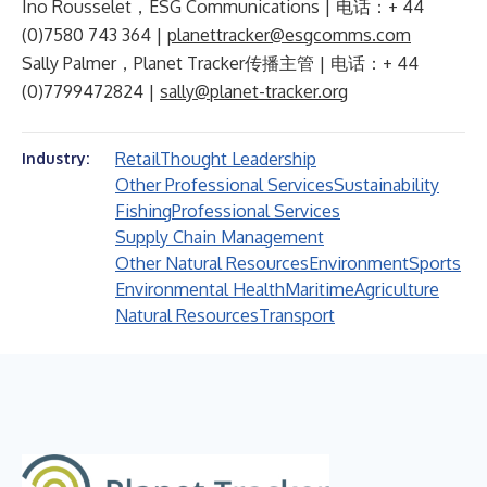
Ino Rousselet，ESG Communications | 电话：+ 44
(0)7580 743 364 |
planettracker@esgcomms.com
Sally Palmer，Planet Tracker传播主管 | 电话：+ 44
(0)7799472824 |
sally@planet-tracker.org
Retail
Thought Leadership
Industry:
Other Professional Services
Sustainability
Fishing
Professional Services
Supply Chain Management
Other Natural Resources
Environment
Sports
Environmental Health
Maritime
Agriculture
Natural Resources
Transport