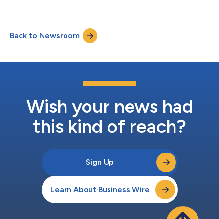
控制捕捞行为方面做出了显著努力，但这一挑战依然严峻。Planet
Tracker的最新报告揭示了这一现状，并为国际金融机构和中国政
府提供了共同应对挑战的方案，旨在减少对海洋生态系统的负面影
响，同时促进社会和经济的可持续发展。 金融脆弱性及其对地球
Back to Newsroom
的影响 中国远洋船队在全球海产品供应链中扮演着至关重要的角
色，2022年捕捞产量高达233万吨。然而，这一成就背后隐藏着对
全球渔业可持续管理的深远影响。全球众多金融机构，通过投资食
品生产商和零售商，间接承担了远洋渔业活动所带来的环境和社会
风险。若不立即采取行动，风险可能会进一步加剧。 Planet
Tracker的深入分析揭示了一个严峻现实：尽管国家在财政和税收
政策上对远洋渔业提供了大力支持，中国远洋船队的盈利状况仍步
履维艰。我们对1446艘船只的分析显示，这些船只的平均捕捞毛
Wish your news had
利率仅为14%。这一低利润率不仅反映了行业的脆弱性，还可能引
发一系列连...
this kind of reach?
Sign Up
Learn About Business Wire