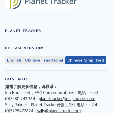
PLANET TRACKER
RELEASE VERSIONS
English
Chinese Traditional
Chinese Simplified
CONTACTS
如需了解更多信息，请联系：
Ino Rousselet，ESG Communications | 电话：+ 44
(0)7580 743 364 |
planettracker@esgcomms.com
Sally Palmer，Planet Tracker传播主管 | 电话：+ 44
(0)7799472824 |
sally@planet-tracker.org