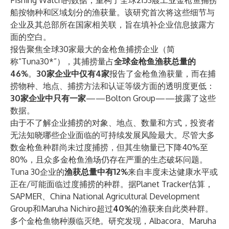
Fishing Watch的数据，重构了全球2153艘工业金枪鱼捕捞
船按物种和区域划分的渔获量。该研究首次将这些细节与
企业及其总部所在国家相关联，旨在填补企业信息披露方
面的空白。
报告聚焦全球
30家最大的金枪鱼捕捞企业
（简
称“Tuna30*”），其捕捞量占
全球金枪鱼渔获总量的
46%
。
30家企业中仅有4家
报告了金枪鱼渔获量，而在捕
捞物种、地点、捕捞方法和认证等级方面的透明度更低：
30家企业中只有一家
——Bolton Group——披露了这些
数据。
由于不了解企业捕捞的对象、地点、数量和方式，投资者
无法知晓哪些企业面临的可持续发展风险最大。尽管大多
数金枪鱼种群尚未过度捕捞，但其生物量已下降40%至
80%，且众多金枪鱼渔场仍存在严重的生态破坏问题。
Tuna 30
企业的
渔获总量中有12%
来自丰度未达健康水平或
正在/可能面临过度捕捞的种群。据Planet Tracker估算，
SAPMER、China National Agricultural Development
Group和Maruha Nichiro超过
40%
的渔获来自此类种群。
多个金枪鱼物种濒临灭绝。研究发现，Albacora、Maruha