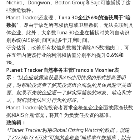
Nichiro、Dongwon、Bolton Group和Sajo可能捕捞了这
些濒危物种。
Planet Tracker还发现，
Tuna 30企业56%的渔获属于“暗
数据”
，即由于缺乏所有权信息或卫星数据，无法关联到具
体企业。此外，大多数Tuna 30企业在捕捞时关闭自动识
别系统(AIS)的时间可能多于开启时间。
研究估算，改善所有权信息数据并消除AIS数据缺口，可
在五年内使该行业的利润和估值分别平均提升
0.6%和
1%
。
Planet Tracker自然事务主管Francois Mosnier表
示
：
“以企业披露渔获量和AIS使用情况的形式提高透明
度，对帮助投资者了解其投资组合面临的具体风险至关重
要。如果不先按企业逐一了解实际捕捞的对象、地点和方
式，我们就无法区分行为的好坏。”
Planet Tracker敦促投资者要求金枪鱼企业全面披露渔获数
据和AIS合规情况，将其作为负责任投资的基准。
致编辑：
*Planet Tracker利用Global Fishing Watch的数据，创建
了2022年73.6万次“可能的金枪鱼”捕捞事件数据库，以分