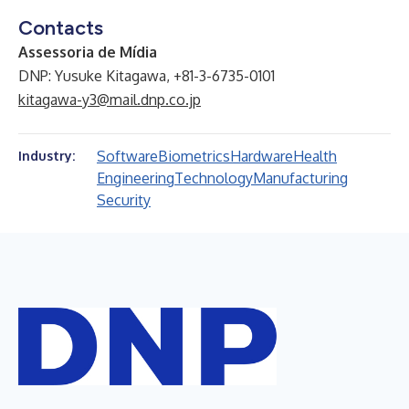
Contacts
Assessoria de Mídia
DNP: Yusuke Kitagawa, +81-3-6735-0101
kitagawa-y3@mail.dnp.co.jp
Software
Biometrics
Hardware
Health
Industry:
Engineering
Technology
Manufacturing
Security