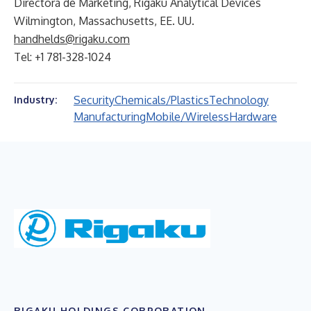
Directora de Marketing, Rigaku Analytical Devices
Wilmington, Massachusetts, EE. UU.
handhelds@rigaku.com
Tel: +1 781-328-1024
Security
Chemicals/Plastics
Technology
Industry:
Manufacturing
Mobile/Wireless
Hardware
RIGAKU HOLDINGS CORPORATION