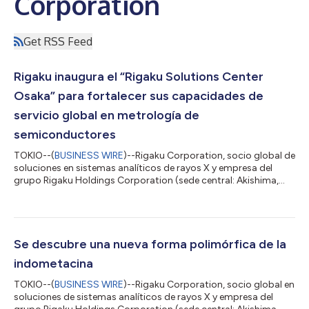
Corporation
Get RSS Feed
Rigaku inaugura el “Rigaku Solutions Center
Osaka” para fortalecer sus capacidades de
servicio global en metrología de
semiconductores
TOKIO--(
BUSINESS WIRE
)--Rigaku Corporation, socio global de
soluciones en sistemas analíticos de rayos X y empresa del
grupo Rigaku Holdings Corporation (sede central: Akishima,
Tokio; director ejecutivo: Jun Kawakami; “Rigaku”), acaba de
inaugurar el Rigaku Solutions Center Osaka (RSC-Osaka) en su
planta de Osaka. Estas instalaciones servirán para centralizar y
ampliar la capacitación práctica de los ingenieros de servicio
de campo que dan soporte a los sistemas de metrología de
Se descubre una nueva forma polimórfica de la
semiconductore...
indometacina
TOKIO--(
BUSINESS WIRE
)--Rigaku Corporation, socio global en
soluciones de sistemas analíticos de rayos X y empresa del