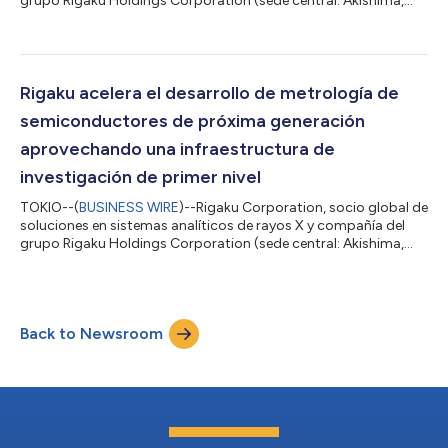
grupo Rigaku Holdings Corporation (sede central: Akishima,
Tokio; director ejecutivo: Jun Kawakami; «Rigaku»), anunció
que los resultados de un proyecto de investigación conjunto
llevado a cabo con Shionogi & Co., Ltd., JEOL Ltd. y la
Universidad Farmacéutica Meiji se han publicado en Crystal
Growth & Design , revista internacional de renombre mundial en
Rigaku acelera el desarrollo de metrología de
el área de la c...
semiconductores de próxima generación
aprovechando una infraestructura de
investigación de primer nivel
TOKIO--(
BUSINESS WIRE
)--Rigaku Corporation, socio global de
soluciones en sistemas analíticos de rayos X y compañía del
grupo Rigaku Holdings Corporation (sede central: Akishima,
Tokio; CEO: Jun Kawakami; “Rigaku”), anunció la expansión del
desarrollo de sus tecnologías de metrología para
semiconductores de próxima generación aprovechando
entornos de investigación globales. Como parte de esta
Back to Newsroom
iniciativa, Rigaku está trabajando con imec, un centro líder
mundial en investigación e innovación de s...