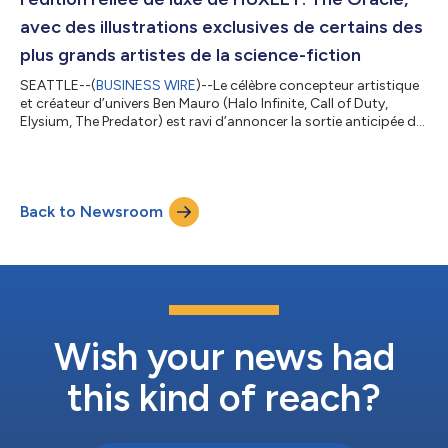
avec des illustrations exclusives de certains des
plus grands artistes de la science-fiction
SEATTLE--(
BUSINESS WIRE
)--Le célèbre concepteur artistique
et créateur d’univers Ben Mauro (Halo Infinite, Call of Duty,
Elysium, The Predator) est ravi d’annoncer la sortie anticipée de
l’édition reliée de luxe de HUXLEY: The Oracle , le premier livre
prequel majeur de l’univers HUXLEY en pleine expansion. Ces
éditions de luxe haut de gamme sont désormais disponibles en
quantité limitée, avant la sortie mondiale de l’édition standard
Back to Newsroom
qui aura lieu le 2 décembre. The Oracle explore les origines...
Wish your news had
this kind of reach?