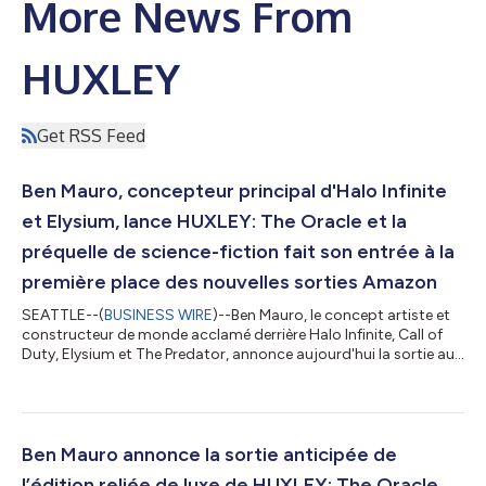
More News From
HUXLEY
Get RSS Feed
Ben Mauro, concepteur principal d'Halo Infinite
et Elysium, lance HUXLEY: The Oracle et la
préquelle de science-fiction fait son entrée à la
première place des nouvelles sorties Amazon
SEATTLE--(
BUSINESS WIRE
)--Ben Mauro, le concept artiste et
constructeur de monde acclamé derrière Halo Infinite, Call of
Duty, Elysium et The Predator, annonce aujourd'hui la sortie aux
États-Unis de HUXLEY: The Oracle. Le livre, qui sert de préquelle
narrative à l’univers HUXLEY en expansion de Mauro, se hisse
déjà à la première place des nouvelles sorties d'Amazon dans la
catégorie art conceptuel sur la base des seules précommandes.
HUXLEY: The Oracle s'écarte du format du roman graphique
Ben Mauro annonce la sortie anticipée de
dan...
l’édition reliée de luxe de HUXLEY: The Oracle,