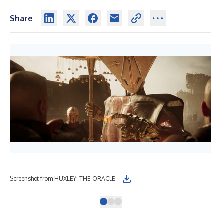
Share
Screenshot from HUXLEY: THE ORACLE.
HUX