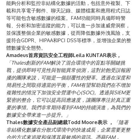
能夠分析和監控非結構化數據的活動，包括意外複製、下
載和共享電子郵件、聊天記錄、媒體檔案和應用程式日誌
等可能包含敏感數據的檔案。FAM功能同時具備即時警
報、分析和加密追蹤的能力，可以進一步加速威脅洞察，
並保護整個企業的敏感數據，從而降低數據外洩風險，支
援符合GDPR、HIPAA和PCI DSS等標準，並增強企業的整
體數據安全態勢。
Amadeus首席資訊安全工程師Leila KUNTAR表示，
「Thales創新的FAM解決了混合環境中的盲點等關鍵挑
戰，提供即時可見性與智能異常偵測，這對於飽受誤報困
擾的團隊來說，可能是一個顛覆性的變革。透過在深度和
簡易性之間取得適當的平衡，FAM有望幫助我們在不增加
複雜性的情況下加強安全營運中心(SOC)。透過與SIEM更
緊密的整合，它可以提高回應速度，讓團隊專注於真正重
要的事情。我們非常期待看到FAM的持續演進，為我們的
數據安全帶來進一步提升。」
Thales數據安全產品副總裁Todd Moore表示 ，
「隨著
非結構化數據在分散式環境中的快速成長，企業需要更整
合的方式來追蹤和保護其最敏感的資訊。憑藉FAM，