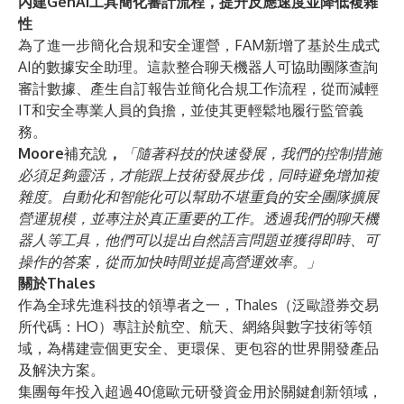
內建GenAI工具簡化審計流程，提升反應速度並降低複雜
性
為了進一步簡化合規和安全運營，FAM新增了基於生成式
AI的數據安全助理。這款整合聊天機器人可協助團隊查詢
審計數據、產生自訂報告並簡化合規工作流程，從而減輕
IT和安全專業人員的負擔，並使其更輕鬆地履行監管義
務。
Moore
補充說
，
「隨著科技的快速發展，我們的控制措施
必須足夠靈活，才能跟上技術發展步伐，同時避免增加複
雜度。自動化和智能化可以幫助不堪重負的安全團隊擴展
營運規模，並專注於真正重要的工作。透過我們的聊天機
器人等工具，他們可以提出自然語言問題並獲得即時、可
操作的答案，從而加快時間並提高營運效率。」
關於Thales
作為全球先進科技的領導者之一，Thales（泛歐證券交易
所代碼：HO）專註於航空、航天、網絡與數字技術等領
域，為構建壹個更安全、更環保、更包容的世界開發產品
及解決方案。
集團每年投入超過40億歐元研發資金用於關鍵創新領域，