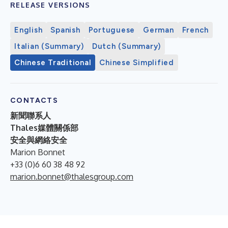
RELEASE VERSIONS
English
Spanish
Portuguese
German
French
Italian (Summary)
Dutch (Summary)
Chinese Traditional
Chinese Simplified
CONTACTS
新聞聯系人
Thales媒體關係部
安全與網絡安全
Marion Bonnet
+33 (0)6 60 38 48 92
marion.bonnet@thalesgroup.com