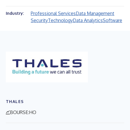
Professional Services
Data Management
Industry:
Security
Technology
Data Analytics
Software
THALES
BOURSE:HO