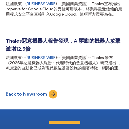
應用程式和數位身分所需的效能、安全性和密碼敏捷性。 Thales
法國默東--(
BUSINESS WIRE
)--(美國商業資訊)-- Thales宣布推出
資料安全產品副總裁Todd Moore表示：「量子運算對加密標準構
Imperva for Google Cloud的受控可用版本，將業界最受信賴的應
成的風險前所未見。企業需要透過密碼敏捷性來建立後量子時代的
用程式安全平台直接引入Google Cloud。這項新方案專為在
準備能力。Luna 8搭載我們客製化設計的密碼處理器，能夠為目前
Google Cloud內運作而設計，使企業能夠透過Google Cloud的
的演算法和後量子演算法提供高效能支援，同時協助客戶保持對安
Service Extension流量來保護Web應用程式與API，同時保留現有
全性的控制。」 HKVAX資訊長Jack...
管道、整合機制及監控工作流程。 隨著企業加速採用雲端技術，
開發團隊日益傾向標準化採用原生雲端服務，以提升速度並降低營
運複雜度。然而，許多安全解決方案需要透過外部路由，這會造成
Thales惡意機器人報告發現，AI驅動的機器人攻擊
延遲與操作不便。同時，原生雲端安全工具往往缺乏大規模保護關
激增12.5倍
鍵任務應用程式所需的深度能力，造成開發團隊與安全團隊之間的
摩擦。 Imperva for Google Cloud的設計正是為了解決這種矛盾
法國默東--(
BUSINESS WIRE
)--(美國商業資訊)-- Thales 發布
Thales旗下Imperva應用程式安全業務全球副總裁暨總經理Tim
《2026年惡意機器人報告：代理時代的惡意機器人》研究指出 ，
Chang表示：「企業不應該被迫在效能、簡易性與安全防護之間做
AI加速的自動化已成為現代數位基礎設施的顯著特徵，網路的運作
出取捨。透過Imperva for Google Cloud，安全已成為雲端基礎架
方式也發生根本性轉變。 報告結果指出三大結構性轉變：AI代理成
構的一部分，能夠在...
為網路流量的新類別、自動化活動超越人際互動並成為主導，以及
針對數位業務支柱API與身分系統這類的攻擊正快速擴張。 AI正重
新定義網路流量與安全格局 報告顯示，AI不僅增加機器人活動的數
Back to Newsroom
量，更從根本上改變了其性質。2025年，AI驅動的機器人攻擊量
比前一年激增了12.5倍。 更重要的是，AI代理現正成為繼傳統「善
意」與「惡意」機器人之外的第三類流量。它們直接與應用程式和
API互動，以擷取資料並執行任務。此一轉變正模糊合法與惡意自
動化之間的界線，使得企業更難以判定背後的意圖。 Thales應用
安全全球副總裁兼總經理Tim Chang表示，「人工智慧正在改變自
動化，讓它不再是企業嘗試阻止的對象，而是企業必須管理的對