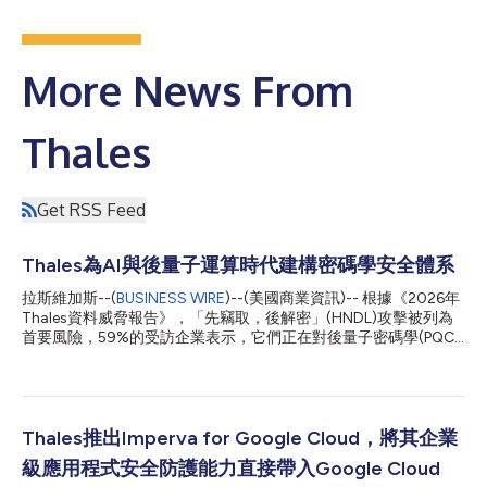
More News From
Thales
Get RSS Feed
Thales為AI與後量子運算時代建構密碼學安全體系
拉斯維加斯--(
BUSINESS WIRE
)--(美國商業資訊)-- 根據《2026年
Thales資料威脅報告》，「先竊取，後解密」(HNDL)攻擊被列為
首要風險，59%的受訪企業表示，它們正在對後量子密碼學(PQC)
演算法進行原型設計和評估，以迎接量子時代的到來。 為了協助
企業將這種準備狀態轉化為實際部署，先進技術領域的全球領導者
Thales今日宣布推出其下一代硬體安全模組——Luna 8。Luna 8
專為向後量子密碼學轉換而設計，使企業能夠以市場首屈一指的效
能、可擴充性和速度，安全地儲存、保護和管理加密金鑰。 隨著
Thales推出Imperva for Google Cloud，將其企業
企業面臨新興量子威脅、不斷擴充的AI工作負載以及日益嚴格的法
級應用程式安全防護能力直接帶入Google Cloud
規要求所帶來的與日俱增的壓力，Luna 8提供了保護敏感性資料、