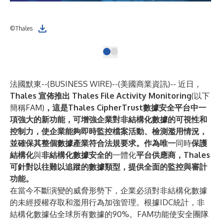
©Thales
法國默東--(
BUSINESS WIRE
)--
(美國商業資訊)-- 近日，
Thales
宣佈推出
Thales File Activity Monitoring
(以下
簡稱FAM)
，這是Thales CipherTrust數據安全平台中一
項強大的新功能，可增強企業對非結構化數據的可視性和
控制力，使企業能夠即時監控檔案活動、檢測濫用情況，
並確保其整個數據產業符合法規要求。作為唯一
同時
保護
結構化
與
非結構化數據安全的
一體化
平台供應商，Thales
可針對以往難以追蹤的數據類型，提供全面的監控與審計
功能。
在當今不斷演變的威脅形勢下，企業必須對非結構化數據
的未經授權存取和濫用行為加強管理。根據IDC統計，非
結構化數據佔全球所有數據的90%。FAM功能使安全團隊