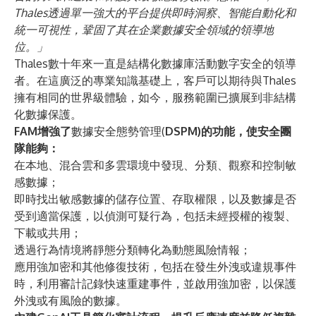
Thales透過單一強大的平台提供即時洞察、智能自動化和
統一可視性，鞏固了其在企業數據安全領域的領導地
位。」
Thales數十年來一直是結構化數據庫活動數字安全的領導
者。在這廣泛的專業知識基礎上，客戶可以期待與Thales
擁有相同的世界級體驗，如今，服務範圍已擴展到非結構
化數據保護。
FAM增強了
數據安全態勢管理(
DSPM)的功能，使安全團
隊能夠：
在本地、混合雲和多雲環境中發現、分類、觀察和控制敏
感數據；
即時找出敏感數據的儲存位置、存取權限，以及數據是否
受到適當保護，以偵測可疑行為，包括未經授權的複製、
下載或共用；
透過行為情境將靜態分類轉化為動態風險情報；
應用強加密和其他修復技術，包括在發生外洩或違規事件
時，利用審計記錄快速重建事件，並啟用強加密，以保護
外洩或有風險的數據。