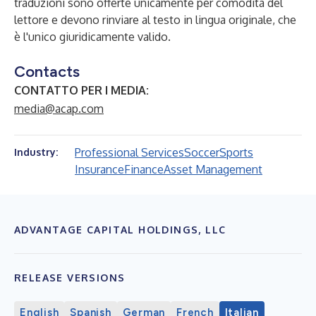
traduzioni sono offerte unicamente per comodità del
lettore e devono rinviare al testo in lingua originale, che
è l'unico giuridicamente valido.
Contacts
CONTATTO PER I MEDIA:
media@acap.com
Professional Services
Soccer
Sports
Industry:
Insurance
Finance
Asset Management
ADVANTAGE CAPITAL HOLDINGS, LLC
RELEASE VERSIONS
English
Spanish
German
French
Italian