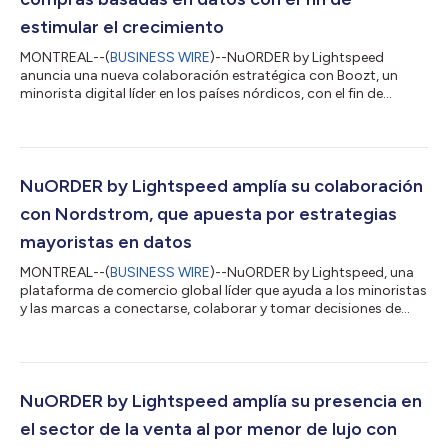
estimular el crecimiento
MONTREAL--(
BUSINESS WIRE
)--NuORDER by Lightspeed
anuncia una nueva colaboración estratégica con Boozt, un
minorista digital líder en los países nórdicos, con el fin de
integrar más inteligencia de compra en sus operaciones y
favorecer el crecimiento continuo de NuORDER en los
mercados europeos. Esta colaboración sustituye las hojas de
cálculo dispersas y los flujos de trabajo manuales por una
plataforma centralizada que conecta la variedad de
NuORDER by Lightspeed amplía su colaboración
productos, los pedidos y los datos de los productos,...
con Nordstrom, que apuesta por estrategias
mayoristas en datos
MONTREAL--(
BUSINESS WIRE
)--NuORDER by Lightspeed, una
plataforma de comercio global líder que ayuda a los minoristas
y las marcas a conectarse, colaborar y tomar decisiones de
compra más inteligentes, ha anunciado hoy que Nordstrom
consolidará su colaboración con NuORDER by Lightspeed.
NuORDER ganará relevancia en el programa integral de datos e
integración de Nordstrom para que pueda mejorar aún más su
variedad de productos y la experiencia del cliente. Al elaborar un
NuORDER by Lightspeed amplía su presencia en
catálogo universal de pro...
el sector de la venta al por menor de lujo con