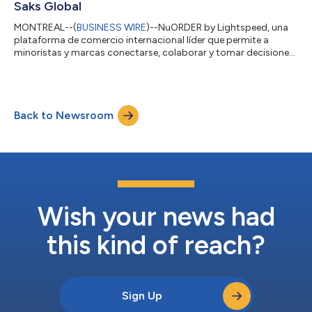
Saks Global
MONTREAL--(
BUSINESS WIRE
)--NuORDER by Lightspeed, una
plataforma de comercio internacional líder que permite a
minoristas y marcas conectarse, colaborar y tomar decisiones
de compra más inteligentes, ha establecido una asociación
ampliada con Saks Global. Saks Fifth Avenue ha aprovechado
NuORDER para tomar decisiones de compra informadas y
mejorar la eficiencia. Ahora, las prestaciones de NuORDER se
Back to Newsroom
ampliarán a Neiman Marcus y Bergdorf Goodman para ayudar
a Saks Global en su labor de reinventar...
Wish your news had
this kind of reach?
Sign Up