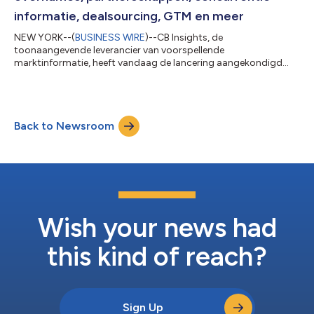
informatie, dealsourcing, GTM en meer
NEW YORK--(
BUSINESS WIRE
)--CB Insights, de
toonaangevende leverancier van voorspellende
marktinformatie, heeft vandaag de lancering aangekondigd
van zijn Team of Agents – de eerste uitgebreide AI-agenten in de
branche, speciaal ontworpen om bedrijfsleiders te voorzien van
altijd beschikbare marktinformatie voor strategische
besluitvorming. Het groeiende team van agenten van CB
Back to Newsroom
Insights start met 11 gespecialiseerde agenten die continu
werken aan het verkrijgen van inzichten, het omzetten van be...
Wish your news had
this kind of reach?
Sign Up