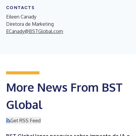
CONTACTS
Eileen Canady
Diretora de Marketing
ECanady@BSTGlobal.com
More News From BST
Global
Get RSS Feed
BST Global lança pesquisa sobre impacto da IA ​​e