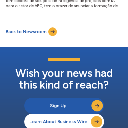
fornecedora de soluções de inteligência de projetos com IA
para o setor de AEC, tem o prazer de anunciar a formação de
seu AI + Data Consortium, um grupo de líderes globais em
tecnologia com a missão de ser a voz da inovação
impulsionada por IA e orientada por dados para o setor de
AEC. Esses visionários ajudarão a moldar o futuro do setor. Os
Back to Newsroom
membros inaugurais do AI + Data Consortium são: Tim Wark,
líder de IA global, AECOM Tembi Hommes, d...
Wish your news had
this kind of reach?
Sign Up
Learn About Business Wire