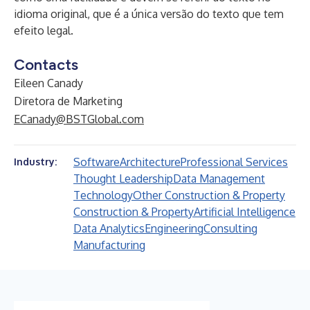
idioma original, que é a única versão do texto que tem
efeito legal.
Contacts
Eileen Canady
Diretora de Marketing
ECanady@BSTGlobal.com
Software
Architecture
Professional Services
Industry:
Thought Leadership
Data Management
Technology
Other Construction & Property
Construction & Property
Artificial Intelligence
Data Analytics
Engineering
Consulting
Manufacturing