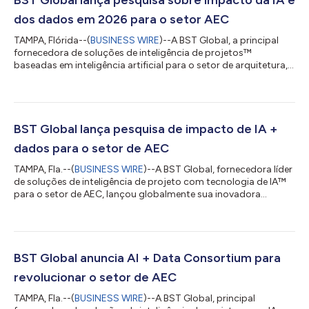
dos dados em 2026 para o setor AEC
TAMPA, Flórida--(
BUSINESS WIRE
)--A BST Global, a principal
fornecedora de soluções de inteligência de projetos™
baseadas em inteligência artificial para o setor de arquitetura,
engenharia e construção (AEC), lançou sua segunda pesquisa
global anual sobre IA e dados. Buscando obter informações de
líderes de tecnologia e dados de empresas de consultoria em
arquitetura, engenharia e meio ambiente do mundo inteiro, a
pesquisa estará disponível até as 23h59 (horário leste dos EUA)
BST Global lança pesquisa de impacto de IA +
de 31 de dezembro...
dados para o setor de AEC
TAMPA, Fla.--(
BUSINESS WIRE
)--A BST Global, fornecedora líder
de soluções de inteligência de projeto com tecnologia de IA™
para o setor de AEC, lançou globalmente sua inovadora
Pesquisa de IA + Dados. Buscando insights de líderes de
tecnologia e dados de consultorias de arquitetura, engenharia
e meio ambiente em todo o mundo, a pesquisa estará
disponível até as 23h59 ET de 13 de dezembro de 2024. A BST
Global fez uma parceria com o Consórcio de IA + Dados da
BST Global anuncia AI + Data Consortium para
BST Global e o Comitê de Tecnologia...
revolucionar o setor de AEC
TAMPA, Fla.--(
BUSINESS WIRE
)--A BST Global, principal