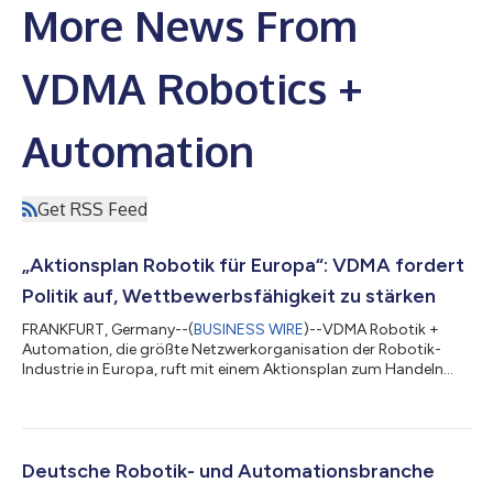
More News From
VDMA Robotics +
Automation
Get RSS Feed
„Aktionsplan Robotik für Europa“: VDMA fordert
Politik auf, Wettbewerbsfähigkeit zu stärken
FRANKFURT, Germany--(
BUSINESS WIRE
)--VDMA Robotik +
Automation, die größte Netzwerkorganisation der Robotik-
Industrie in Europa, ruft mit einem Aktionsplan zum Handeln
auf, um den Verlust der globalen Wettbewerbsfähigkeit der
europäischen Volkswirtschaften zu stoppen. „Europas
Wirtschaft fällt in der internationalen Wettbewerbsfähigkeit
zurück und muss dringend mit einer Aufholjagd starten“, sagt
Dr. Dietmar Ley, Vorsitzender von VDMA Robotik + Automation.
Deutsche Robotik- und Automationsbranche
„China beispielsweise hat seinen Fokus...