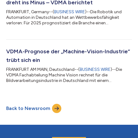
dreht ins Minus – VDMA berichtet
FRANKFURT, Germany--(
BUSINESS WIRE
)--Die Robotik und
Automation in Deutschland hat an Wettbewerbsfähigkeit
verloren: Für 2025 prognostiziert die Branche einen
Gesamtumsatz von minus 9 Prozent auf 13,8 Milliarden Euro.
Das vergangene Jahr schlossen die Unternehmen mit einem
Umsatz von minus 6 Prozent mit 15,2 Milliarden Euro ab. „Die
Umsatzentwicklung der Robotik- und Automationsbranche
signalisiert Handlungsbedarf“, sagt Dr. Dietmar Ley,
VDMA-Prognose der „Machine-Vision-Industrie“
Vorsitzender von VDMA Robotik + Automation. „Der Abwärtst...
trübt sich ein
FRANKFURT AM MAIN, Deutschland--(
BUSINESS WIRE
)--Die
VDMA Fachabteilung Machine Vision rechnet für die
Bildverarbeitungsindustrie in Deutschland mit einem
Umsatzrückgang von 10 Prozent nominal im laufenden Jahr.
Damit trüben sich die Ertragsaussichten im Vergleich zur April-
Prognose (minus 3 Prozent) ein. Für 2025 ist noch kein
Trendwechsel zu erwarten. Die Branche erwartet neue Impulse
Back to Newsroom
von der Weltleitmesse VISION. „Das verarbeitende Gewerbe ist
der wichtigste Abnehmer für die Bildverarbeitung...