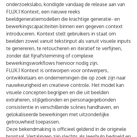
onderzoekslabo, kondigde vandaag de release aan van
FLUX.1 Kontext, een nieuwe reeks
beeldgeneratiemodellen die krachtige generatie- en
bewerkingscapaciteiten binnen een gegeven context
introduceren. Kontext stelt gebruikers in staat om
beelden zowel vanuit tekstinput als vanuit visuele inputs
te genereren, te retoucheren en iteratief te verfijnen,
zonder dat fijnafstemming of complexe
bewerkingsworkflows hiervoor nodig zijn.
FLUX.1 Kontext is ontworpen voor ontwerpers,
ontwikkelaars en ondernemingen die op zoek zijn naar
nauwkeurigheid en creatieve controle. Het model kan
visuele concepten begrijpen en die uit beelden
extraheren, stijlgebonden en personagegebonden
consistentie in verschillende scènes handhaven, en
gelokaliseerde bewerkingen met uitzonderlijke
getrouwheid toepassen.
Deze bekendmaking is officieel geldend in de originele
brontaal. Vertalingen zijn slechts als leeshulp bedoeld en