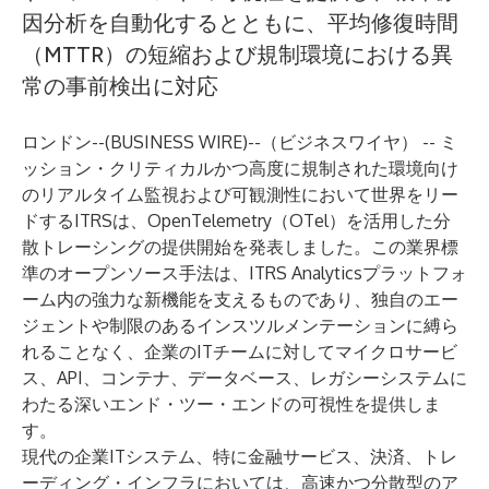
因分析を自動化するとともに、平均修復時間
（MTTR）の短縮および規制環境における異
常の事前検出に対応
ロンドン--(
BUSINESS WIRE
)--
（ビジネスワイヤ） -- ミ
ッション・クリティカルかつ高度に規制された環境向け
のリアルタイム監視および可観測性において世界をリー
ドする
ITRS
は、OpenTelemetry（OTel）を活用した分
散トレーシングの提供開始を発表しました。この業界標
準のオープンソース手法は、ITRS Analyticsプラットフォ
ーム内の強力な新機能を支えるものであり、独自のエー
ジェントや制限のあるインスツルメンテーションに縛ら
れることなく、企業のITチームに対してマイクロサービ
ス、API、コンテナ、データベース、レガシーシステムに
わたる深いエンド・ツー・エンドの可視性を提供しま
す。
現代の企業ITシステム、特に金融サービス、決済、トレ
ーディング・インフラにおいては、高速かつ分散型のア