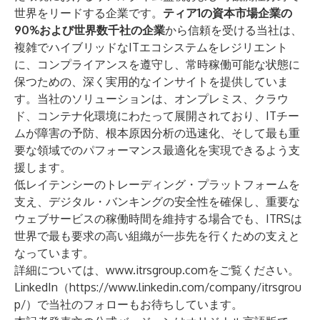
世界をリードする企業です。
ティア1の資本市場企業の
90%および世界数千社の企業
から信頼を受ける当社は、
複雑でハイブリッドなITエコシステムをレジリエント
に、コンプライアンスを遵守し、常時稼働可能な状態に
保つための、深く実用的なインサイトを提供していま
す。当社のソリューションは、オンプレミス、クラウ
ド、コンテナ化環境にわたって展開されており、ITチー
ムが障害の予防、根本原因分析の迅速化、そして最も重
要な領域でのパフォーマンス最適化を実現できるよう支
援します。
低レイテンシーのトレーディング・プラットフォームを
支え、デジタル・バンキングの安全性を確保し、重要な
ウェブサービスの稼働時間を維持する場合でも、ITRSは
世界で最も要求の高い組織が一歩先を行くための支えと
なっています。
詳細については、
www.itrsgroup.com
をご覧ください。
LinkedIn（
https://www.linkedin.com/company/itrsgrou
p/
）で当社のフォローもお待ちしています。