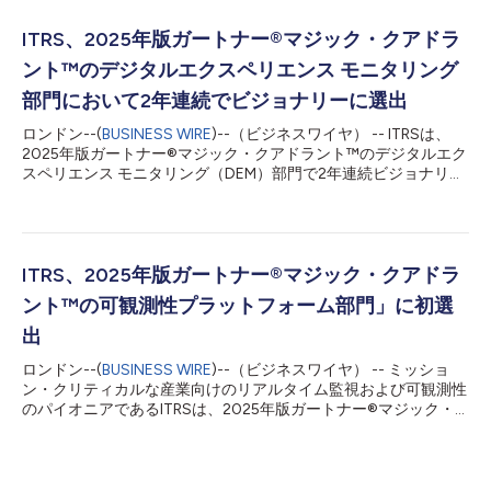
におけるプレゼンスが大幅に拡大します。 IP-Labelは、AI搭載の
Ekaraプラットフォームを通じて、25カ国にまたがる310社以上
ITRS、2025年版ガートナー®マジック・クアドラ
の企業顧客にサービスを提供しています。このプラットフォーム
ント™のデジタルエクスペリエンス モニタリング
は包括的な合成トランザクション監視（STM）、実ユーザー監視
（RUM）、AI駆動のインシデントトリアージを提供し、顧客や従
部門において2年連続でビジョナリーに選出
業員に影響が及ぶ前にパフォーマンス問題を積極的に特定・解決
ロンドン--(
BUSINESS WIRE
)--（ビジネスワイヤ） -- ITRSは、
します。 エカラプラットフォームの独自機能には、複雑なWeb
2025年版ガートナー®マジック・クアドラント™のデジタルエク
アプリケーション、厚いクライアントアプリケーション、ビジネ
スペリエンス モニタリング（DEM）部門で2年連続ビジョナリー
スクリティカルシステム、モバイルアプリケーション、セルフサ
に選出されたことを発表しました。 ITRSは、ミッションクリテ
ービスキオスク、仮想デスクトップインフラストラクチャ（...
ィカルな業界におけるリアルタイムの監視と可観測性のパイオニ
アです。同社のDEMソリューションであるUptrendsは、規制の
厳しい環境やグローバルに分散した環境において、顧客が信頼性
が高く、高性能なデジタルエクスペリエンスを提供できるように
ITRS、2025年版ガートナー®マジック・クアドラ
します。 ITRSのCEOであるライアン・タープストラは、「当社
ント™の可観測性プラットフォーム部門」に初選
は、お客様の成功に深くコミットしており、2年連続でビジョナ
リーに選出されたことを誇りに思います。デジタルエクスペリエ
出
ンス モニタリングは、ITシステムの健全性とエンドユーザー満足
ロンドン--(
BUSINESS WIRE
)--（ビジネスワイヤ） -- ミッショ
度を結び付け、当社のクライアントが世界クラスのデジタル製品
ン・クリティカルな産業向けのリアルタイム監視および可観測性
を提供し、ロイヤルティを構築し、信頼を強化し、ビジネスの成
のパイオニアであるITRSは、2025年版ガートナー®マジック・
長を促進するできるようにします」と述べています。 複雑さを
クアドラント™の可観測性プラットフォーム部門」に選出された
低減し、可観測性を強化：エージェント型AIを活用したDEM
ことを発表しました。 ITRSは、要求水準が高く規制の厳しいIT環
ITRSは、...
境向けに特化した、統合型可観測性プラットフォームへ進化を遂
げました。これは、製品イノベーションへの継続的な投資の成果