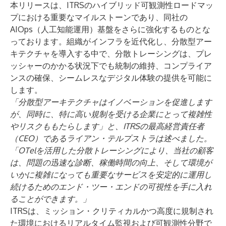
本リリースは、ITRSのハイブリッド可観測性ロードマッ
プにおける重要なマイルストーンであり、同社の
AIOps（人工知能運用）基盤をさらに強化するものとな
っております。組織がインフラを近代化し、分散型アー
キテクチャを導入する中で、分散トレーシングは、プレ
ッシャーのかかる状況下でも統制の維持、コンプライア
ンスの確保、シームレスなデジタル体験の提供を可能に
します。
「分散型アーキテクチャはイノベーションを促進します
が、同時に、特に高い規制を受ける企業にとって複雑性
やリスクももたらします」と、ITRSの最高経営責任者
（CEO）であるライアン・テルプストラは述べました。
「OTelを活用した分散トレーシングにより、当社の顧客
は、問題の迅速な診断、稼働時間の向上、そして環境が
いかに複雑になっても重要なサービスを安定的に運用し
続けるためのエンド・ツー・エンドの可視性を手に入れ
ることができます。」
ITRSは、ミッション・クリティカルかつ高度に規制され
た環境におけるリアルタイム監視および可観測性分野で