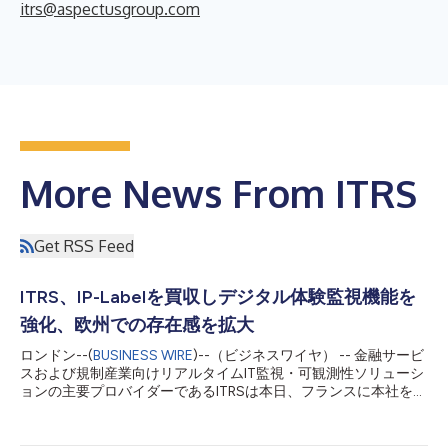
itrs@aspectusgroup.com
More News From ITRS
Get RSS Feed
ITRS、IP-Labelを買収しデジタル体験監視機能を
強化、欧州での存在感を拡大
ロンドン--(
BUSINESS WIRE
)--（ビジネスワイヤ） -- 金融サービ
スおよび規制産業向けリアルタイムIT監視・可観測性ソリューシ
ョンの主要プロバイダーであるITRSは本日、フランスに本社を置
くデジタルエクスペリエンス監視（DEM）のトッププロバイダー
であるIP-Labelの買収に関する最終契約を締結したことを発表し
ました。この買収により、ITRSのDEM機能が強化され、欧州市場