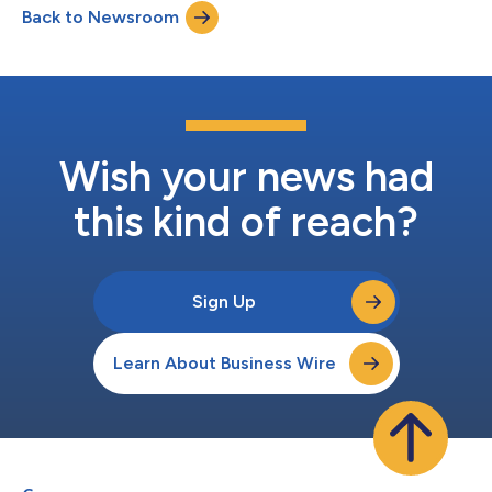
Back to Newsroom
です。ITRSはGeneos（アプリケーションパフォーマンス）、
Opsview（インフラストラクチャ監視）、Uptrends（デジタル
体験監視）を、強力な単一プラットフォームであるITRS
Analyticsに統合することで、市場のスピードに対応する可観測
性を提供しています。 「私たちの目標は、ダウンタイムが許さ
れない業界において、可観測性を再定義することです」と、ITRS
の最高経営責任者（CEO）ライアン・テルプストラは述べまし
た。「ITRS Analyticsは、組織がITモニタリングを超えてより包
Wish your news had
括的な可観測性を実現し、現代のデジタル経済を支え...
this kind of reach?
Sign Up
Learn About Business Wire