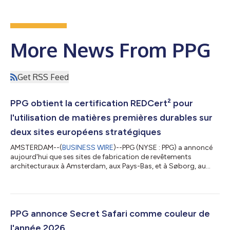
More News From PPG
Get RSS Feed
PPG obtient la certification REDCert² pour
l'utilisation de matières premières durables sur
deux sites européens stratégiques
AMSTERDAM--(
BUSINESS WIRE
)--PPG (NYSE : PPG) a annoncé
aujourd'hui que ses sites de fabrication de revêtements
architecturaux à Amsterdam, aux Pays-Bas, et à Søborg, au
Danemark, ont reçu la certification REDCert², assurant
l'utilisation de matières premières durables grâce à une chaîne
de traçabilité certifiée. REDCert² utilise l'approche du bilan
massique, une méthode approuvée pour attribuer la valeur de
durabilité des intrants certifiés. Ce procédé garantit que les
PPG annonce Secret Safari comme couleur de
produits PPG reflètent un...
l'année 2026