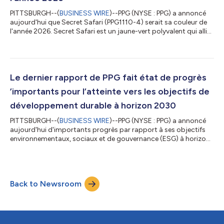
PITTSBURGH--(
BUSINESS WIRE
)--PPG (NYSE : PPG) a annoncé
aujourd'hui que Secret Safari (PPG1110-4) serait sa couleur de
l'année 2026. Secret Safari est un jaune-vert polyvalent qui allie
confort apaisant et touche d'énergie et de vitalité, ce qui le rend
adapté à un large éventail d'applications. Cette teinte fait partie
du thème international des couleurs 2026 de PPG, Parallels, qui
comprend trois palettes distinctes : Authentic, Visionary et
Expressive. Secret Safari a été sélectionnée par l'é...
Le dernier rapport de PPG fait état de progrès
’importants pour l’atteinte vers les objectifs de
développement durable à horizon 2030
PITTSBURGH--(
BUSINESS WIRE
)--PPG (NYSE : PPG) a annoncé
aujourd'hui d'importants progrès par rapport à ses objectifs
environnementaux, sociaux et de gouvernance (ESG) à horizon
2030, notamment l'augmentation du chiffre d'affaires lié à des
solutions s’inscrivant dans une démarche de développement
durable et la réduction des émissions de gaz à effet de serre
(GES) tout au long de ses propres activités et de la chaîne de
Back to Newsroom
valeur. « Le développement durable au sens large est au cœur
de l'objectif d...