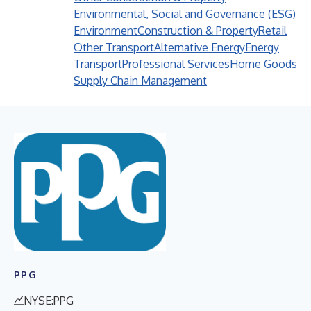
Environmental, Social and Governance (ESG)
Environment
Construction & Property
Retail
Other Transport
Alternative Energy
Energy
Transport
Professional Services
Home Goods
Supply Chain Management
PPG
NYSE:PPG