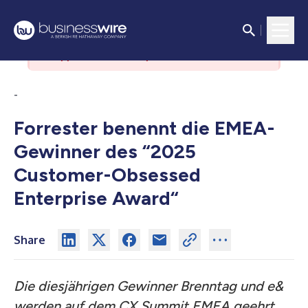
There was an issue with the
authorization server. Please contact
support if the issue persists.
-
Forrester benennt die EMEA-
Gewinner des “2025
Customer-Obsessed
Enterprise Award“
Share
Die diesjährigen Gewinner Brenntag und e&
werden auf dem CX Summit EMEA geehrt