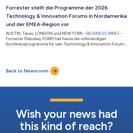
Produktentwicklung, Kundenerfolg und Umsatz
zusammenbringen, um das Scheitern traditioneller Go-to-
Forrester stellt die Programme der 2026
Market-Modelle (GTM) zu erörtern. Laut Forrester nutzen
Technology & Innovation Forums in Nordamerika
mittlerweile etwa ne...
und der EMEA-Region vor
AUSTIN, Texas, LONDON und NEW YORK--(
BUSINESS WIRE
)--
Forrester (Nasdaq: FORR) hat heute die vollständigen
Konferenzprogramme für sein Technology & Innovation Forum
Central (Austin, 14.–15. September 2026), das Technology &
Innovation Forum EMEA (London, 30. September–1. Oktober
2026) und das Technology & Innovation Forum East (New York
City, 4.–5. November 2026) bekannt gegeben. Das diesjährige
Back to Newsroom
Thema „The IT Singularity“ (Die IT-Singularität) ist ein Deep Dive
in die neue KI-Ära, in...
Wish your news had
this kind of reach?