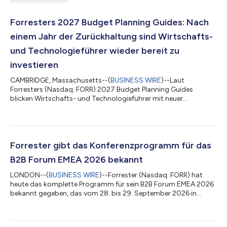
Forresters 2027 Budget Planning Guides: Nach
einem Jahr der Zurückhaltung sind Wirtschafts-
und Technologieführer wieder bereit zu
investieren
CAMBRIDGE, Massachusetts--(
BUSINESS WIRE
)--Laut
Forresters (Nasdaq: FORR) 2027 Budget Planning Guides
blicken Wirtschafts- und Technologieführer mit neuer
Zuversicht auf das Jahr 2027 und akzeptieren Volatilität
zunehmend als festen Bestandteil des Geschäftsumfelds. Nach
einem Jahr, in dem sie eher zurückhaltend Ausgaben getätigt
haben, rechnen mehr als 80 % der Führungskräfte in den
nächsten 12 Monaten mit einer Erhöhung ihrer Budgets, und ein
Forrester gibt das Konferenzprogramm für das
Viertel erwartet sogar einen Anstieg von 10 % oder...
B2B Forum EMEA 2026 bekannt
LONDON--(
BUSINESS WIRE
)--Forrester (Nasdaq: FORR) hat
heute das komplette Programm für sein B2B Forum EMEA 2026
bekannt gegeben, das vom 28. bis 29. September 2026 in
London ausgerichtet wird. Die Veranstaltung rund um das
Schwerpunktthema „Hello, GTM Singularity“ wird
Führungskräfte aus den Bereichen Marketing, Vertrieb,