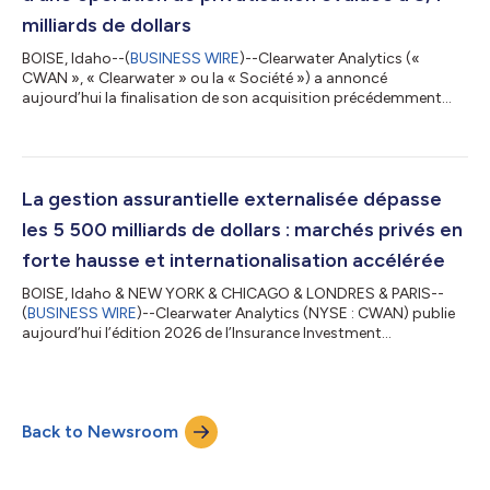
milliards de dollars
BOISE, Idaho--(
BUSINESS WIRE
)--Clearwater Analytics («
CWAN », « Clearwater » ou la « Société ») a annoncé
aujourd’hui la finalisation de son acquisition précédemment
annoncée par un groupe d’investisseurs mené par Permira et
Warburg Pincus (le « Groupe d’investisseurs »), pour un
montant d’environ 8,4 milliards de dollars. Cette opération a
bénéficié du soutien de Francisco Partners, avec la participation
de Temasek. Suite à la finalisation de cette acquisition, les
La gestion assurantielle externalisée dépasse
actions ordinaires de catég...
les 5 500 milliards de dollars : marchés privés en
forte hausse et internationalisation accélérée
BOISE, Idaho & NEW YORK & CHICAGO & LONDRES & PARIS--
(
BUSINESS WIRE
)--Clearwater Analytics (NYSE : CWAN) publie
aujourd’hui l’édition 2026 de l’Insurance Investment
Outsourcing Report (IIOR), co-réalisée avec DCS Financial
Consulting. L’étude recense 5 500 milliards de dollars d’actifs
assurantiels gérés par des tiers auprès de 96 sociétés de
gestion, en hausse de 23 % sur un an et de 65 % depuis 2021.
Back to Newsroom
Elle couvre également 1 800 milliards de dollars d’assets under
advisement (AUA) auprès de 12...