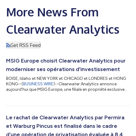
More News From
Clearwater Analytics
Get RSS Feed
MSIG Europe choisit Clearwater Analytics pour
moderniser ses opérations d'investissement
BOISE, Idaho et NEW YORK et CHICAGO et LONDRES et HONG
KONG--(
BUSINESS WIRE
)--Clearwater Analytics annonce
aujourd'hui que MSIG Europe, une filiale en propriété exclusive
de MS&AD Insurance Group, a choisi la plateforme Clearwater
pour moderniser son modèle d'exploitation, unifier les données
tout au long du cycle de vie de l'investissement et répondre aux
exigences de l'environnement réglementaire européen, y
compris le plan comptable minimum normalisé (PCMN) en
Le rachat de Clearwater Analytics par Permira
Belgique, les IFRS et Solva...
et Warburg Pincus est finalisé dans le cadre
d’une opération de privatisation évaluée à 8,4