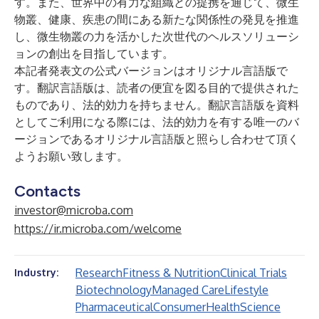
す。また、世界中の有力な組織との提携を通じて、微生
物叢、健康、疾患の間にある新たな関係性の発見を推進
し、微生物叢の力を活かした次世代のヘルスソリューシ
ョンの創出を目指しています。
本記者発表文の公式バージョンはオリジナル言語版で
す。翻訳言語版は、読者の便宜を図る目的で提供された
ものであり、法的効力を持ちません。翻訳言語版を資料
としてご利用になる際には、法的効力を有する唯一のバ
ージョンであるオリジナル言語版と照らし合わせて頂く
ようお願い致します。
Contacts
investor@microba.com
https://ir.microba.com/welcome
Research
Fitness & Nutrition
Clinical Trials
Industry:
Biotechnology
Managed Care
Lifestyle
Pharmaceutical
Consumer
Health
Science