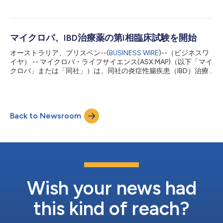
グラス・ハンリー・モア・パソロジー（Douglass Hanly Moir
を示すことが実証されました。 この研究では、次のことが明ら
Pathology Pty Ltd）を介し、 マイクロバの先進的感染症検査
か...
MetaPanel™の販売に関する商業契約（販売契約）を締結したこ
とを発表しました。 今回のMetaPanel™販売契約に関する発表
は、ソニック・ヘルスケアが2022年11月29日に行ったマイクロ
マイクロバ、IBD治療薬の第I相臨床試験を開始
バへの1780万ドルの戦略的投資以来、初めて締結された商業契
オーストラリア、ブリスベン--(
BUSINESS WIRE
)--（ビジネスワ
約です。この投資に際してソニックとマイクロバは、マイクロバ
イヤ） -- マイクロバ・ライフサイエンス(ASX:MAP)（以下「マイ
のマイクロバイオーム検査技術をソニック・ヘルスケアの主要市
クロバ」または「同社」）は、同社の炎症性腸疾患（IBD）治療
場に販売する戦略的パートナーシップの初期条件に合意しまし
プログラムの一環である開発中のMAP 315の第I相臨床試験におい
た。今回の販売契約締結により、その商業的販売に関する取り決
て、最初の被験者への投与に成功したことを発表しました。この
めの第一段階が完了し、MetaPanel™検査はソニック・ヘルスケ
マイルストーンにより、マイクロバの医薬品候補MAP 315は、潰
アのオーストラリア病理ネットワークを通じて、オーストラリア
瘍性大腸炎に苦しむ何百万人もの人々に対する新たな治療の選択
全土で販売されます。 マイクロバの...
Back to Newsroom
肢となる可能性があり、臨床開発が開始されることになります。
マイクロバのセラピューティクス部門SVPであるトレント・マン
ロー教授は、 「マイクロバは現在、臨床段階の医薬品開発企業
へと成長しました。私は、当社のチームと、ヒトデータに基づい
た探索から、現在初のヒト臨床試験で投与されている経口投与製
剤に至るまで、新規マイクロバイオーム医薬品を提供するために
構築してきたものを誇りに思っています。当社は、マイクロバイ
オームからの医薬品開発の最前線というユニークな立場にあり、
Wish your news had
炎症性腸疾患の患者さんに対する新たな治療法としてMAP315の
将来的な潜在力...
this kind of reach?