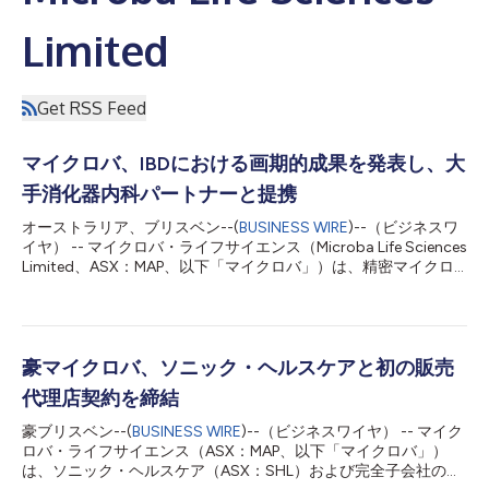
Limited
Get RSS Feed
マイクロバ、IBDにおける画期的成果を発表し、大
手消化器内科パートナーと提携
オーストラリア、ブリスベン--(
BUSINESS WIRE
)--（ビジネスワ
イヤ） -- マイクロバ・ライフサイエンス（Microba Life Sciences
Limited、ASX：MAP、以下「マイクロバ」）は、精密マイクロ
バイオーム企業として、このたび2つの重要な進展について発表
しました。ひとつは、MetaPanel™胃腸病原体検査に関する新た
な臨床的有用性データを発表したこと、もうひとつはオーストラ
リア最大級の民間消化器内科サービスであるColonoscopy Clinic
およびその完全子会社であるIntegrated Gut Healthとの戦略的提
豪マイクロバ、ソニック・ヘルスケアと初の販売
携を発表しました。 IBDケアの変革： MetaPanel™が高い臨床的
代理店契約を締結
有用性を実証 オーストラリアの著名な消化器内科医であるジェ
イク・ビガン准教授およびグラハム・ラドフォード・スミス准教
豪ブリスベン--(
BUSINESS WIRE
)--（ビジネスワイヤ） -- マイク
授が主導した2件の独立した臨床研究により、マイクロバの
ロバ・ライフサイエンス（ASX：MAP、以下「マイクロバ」）
MetaPanel™が、クローン病および潰瘍性大腸炎を含む炎症性腸
は、ソニック・ヘルスケア（ASX：SHL）および完全子会社のダ
疾患（IBD）患者の管理において、説得力のある高い臨床有用性