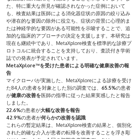
た、特に重大な所見が確認されなかった症例において
も、検査結果は医師による消化器症状の原因の絞り込み
や潜在的な要因の除外に役立ち、症状の背景に心理的ま
たは神経学的な要因がある可能性を示唆することで、追
加的な臨床的アプローチの決定を支援します。本研究は
現在も継続中であり、MetaXplore検査を標準的な診療プ
ロトコルに統合することを支持しており、査読付き学術
誌での発表が予定されています。
MetaXplore™を受けた患者による明確な健康改善の報
告
マイクローバが実施した、MetaXploreによる診療を受け
た84人の患者を対象とした別の調査では、
65.5%
の患者
が
健康の改善を
医師の指導に従った結果実感したと報告
しました。
22.6%
の患者が
大幅な改善を報告
42.9%
の患者が
何らかの改善を認識
これらの暫定結果は、MetaXplore検査の結果と、個別化
された的確な介入が患者の転帰を改善することを浮き彫