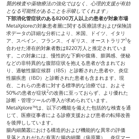
襲的検査や薬物療法の強化ではなく、心理的支援が有効
となる可能性があることを示唆してくれます」
下部消化管症状のある8200万人以上の患者が対象市場
MetaXploreの対象患者層に関する医療請求および保険請
求データの詳細な分析により、米国、ドイツ、イタリ
1
ア、スペイン、フランス、イギリス、オーストラリア
を
合わせた潜在的対象者数は8220万人と推定されていま
す。この対象には、慢性的な下痢や腹痛、膨満感、便秘
などの非特異的な腹部症状を抱える患者が含まれてお
り、過敏性腸症候群（IBS）と診断された患者や、炎症
性腸疾患（IBD）と診断された患者も含まれます。現
在、これらの患者に対する標準的な治療では、およそ
2
50%の患者が症状
の改善に至っておらず、より優れた
診断・管理ツールの導入が求められています。
MetaXplore™は、以下の機能を備えた包括的な検査を通
じて、医療従事者による診療支援および患者の転帰改善
を後押ししています。
腸内細菌叢における構造的および機能的な異常の評価
見落とされがちな有害な腸内細菌（病原菌）、炎症マー