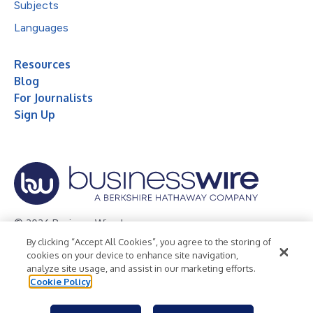
Subjects
Languages
Resources
Blog
For Journalists
Sign Up
© 2026 Business Wire, Inc.
By clicking “Accept All Cookies”, you agree to the storing of
Privacy Policy
Cookie Policy
Accessibility Statement
cookies on your device to enhance site navigation,
analyze site usage, and assist in our marketing efforts.
Terms of Use
Legal
Cookie Policy