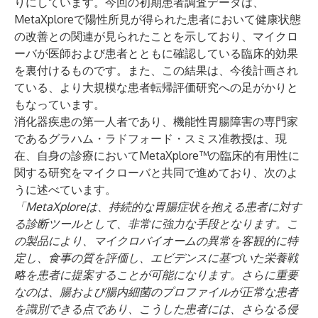
りにしています。今回の初期患者調査データは、
MetaXploreで陽性所見が得られた患者において健康状態
の改善との関連が見られたことを示しており、マイクロ
ーバが医師および患者とともに確認している臨床的効果
を裏付けるものです。また、この結果は、今後計画され
ている、より大規模な患者転帰評価研究への足がかりと
もなっています。
消化器疾患の第一人者であり、機能性胃腸障害の専門家
であるグラハム・ラドフォード・スミス准教授は、現
在、自身の診療においてMetaXplore™の臨床的有用性に
関する研究をマイクローバと共同で進めており、次のよ
うに述べています。
「MetaXploreは、持続的な胃腸症状を抱える患者に対す
る診断ツールとして、非常に強力な手段となります。こ
の製品により、マイクロバイオームの異常を客観的に特
定し、食事の質を評価し、エビデンスに基づいた栄養戦
略を患者に提案することが可能になります。さらに重要
なのは、腸および腸内細菌のプロファイルが正常な患者
を識別できる点であり、こうした患者には、さらなる侵