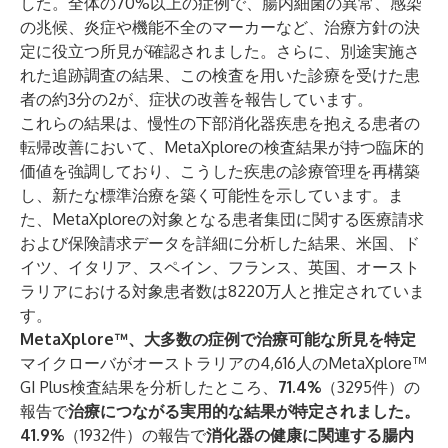
した。全体の70%以上の症例で、腸内細菌の異常、感染
の兆候、炎症や機能不全のマーカーなど、治療方針の決
定に役立つ所見が確認されました。さらに、別途実施さ
れた追跡調査の結果、この検査を用いた診療を受けた患
者の約3分の2が、症状の改善を報告しています。
これらの結果は、慢性の下部消化器疾患を抱える患者の
転帰改善において、MetaXploreの検査結果が持つ臨床的
価値を強調しており、こうした疾患の診療管理を再構築
し、新たな標準治療を築く可能性を示しています。ま
た、MetaXploreの対象となる患者集団に関する医療請求
および保険請求データを詳細に分析した結果、米国、ド
イツ、イタリア、スペイン、フランス、英国、オースト
ラリアにおける対象患者数は8220万人と推定されていま
す。
MetaXplore™、大多数の症例で治療可能な所見を特定
マイクローバがオーストラリアの4,616人のMetaXplore™
GI Plus検査結果を分析したところ、
71.4%
（3295件）の
報告で
治療につながる実用的な結果が特定されました。
41.9%
（1932件）の報告で
消化器の健康に関連する腸内