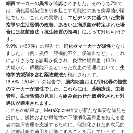
細菌マーカーの異常
が確認されました。そのうち7%で
は、消化器感染症を引き起こす可能性のある病原菌が陽
性でした。これらの異常は、
エビデンスに基づいた栄養
指導や生活習慣の改善、あるいは病原菌が特定された場
合には抗菌療法（抗生物質の投与）によって
対応可能で
す
。
9.9%
（459件）の報告で、
消化器マーカーが陽性
となり
ました。（例：炎症、膵機能不全、便潜血など）。これ
によりさらなる診断が促され、炎症性腸疾患（IBD）、
大腸がん、膵機能不全といった疾患の管理において、
生
物学的製剤を含む薬物療法
が検討されます。
19.6%
（904件）の報告で、
腸内細菌および消化器の複数
のマーカーが陽性でした。これらには、薬物療法、栄養
管理、生活習慣の見直しを組み合わせた個別化された対
処法が適用されます。
これらの結果は、MetaXplore検査が新たな重要な知見を
提供し、慢性および機能性の下部消化器疾患を抱える患
者の臨床管理を支援するために、個別化された多次元的
な治療計画の適用を可能にすることを示しています。ま