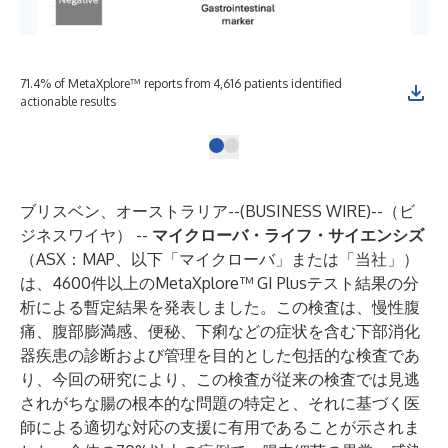
71.4% of MetaXplore™ reports from 4,616 patients identified
actionable results
ブリスベン、オーストラリア--(
BUSINESS WIRE
)--
（ビ
ジネスワイヤ） --
マイクローバ・ライフ・サイエンシズ
（ASX：MAP、以下「マイクローバ」または「当社」）
は、4600件以上の
MetaXplore™ GI Plus
テスト結果の分
析による暫定結果を発表しました。この検査は、慢性腹
痛、腹部膨満感、便秘、下痢などの症状を含む下部消化
器疾患の診断および管理を目的とした包括的な検査であ
り、今回の研究により、この検査が従来の検査では見逃
されがちな腸の根本的な問題の特定と、それに基づく医
師による適切な対応の支援に有用であることが示されま