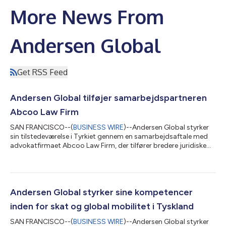
More News From
Andersen Global
Get RSS Feed
Andersen Global tilføjer samarbejdspartneren
Abcoo Law Firm
SAN FRANCISCO--(
BUSINESS WIRE
)--Andersen Global styrker
sin tilstedeværelse i Tyrkiet gennem en samarbejdsaftale med
advokatfirmaet Abcoo Law Firm, der tilfører bredere juridiske
kompetencer til organisationens eksisterende platform i landet.
Abcoo blev grundlagt i 2014 og rådgiver lokale og
internationale klienter inden for en bred vifte af juridiske
tjenester med erfaring inden for selskabsret og M&A, fast
ejendom og byggeri, tvistbilæggelse, ansættelsesret,
Andersen Global styrker sine kompetencer
compliance, bank og finans, ko...
inden for skat og global mobilitet i Tyskland
SAN FRANCISCO--(
BUSINESS WIRE
)--Andersen Global styrker