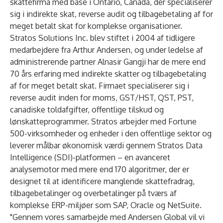
skattefirma med base i Ontario, Canada, der specialiserer
sig i indirekte skat, reverse audit og tilbagebetaling af for
meget betalt skat for komplekse organisationer.
Stratos Solutions Inc. blev stiftet i 2004 af tidligere
medarbejdere fra Arthur Andersen, og under ledelse af
administrerende partner Alnasir Gangji har de mere end
70 års erfaring med indirekte skatter og tilbagebetaling
af for meget betalt skat. Firmaet specialiserer sig i
reverse audit inden for moms, GST/HST, QST, PST,
canadiske toldafgifter, offentlige tilskud og
lønskatteprogrammer. Stratos arbejder med Fortune
500-virksomheder og enheder i den offentlige sektor og
leverer målbar økonomisk værdi gennem Stratos Data
Intelligence (SDI)-platformen – en avanceret
analysemotor med mere end 170 algoritmer, der er
designet til at identificere manglende skattefradrag,
tilbagebetalinger og overbetalinger på tværs af
komplekse ERP-miljøer som SAP, Oracle og NetSuite.
"Gennem vores samarbejde med Andersen Global vil vi