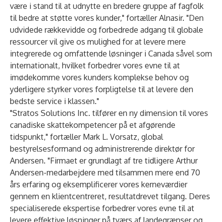
være i stand til at udnytte en bredere gruppe af fagfolk
til bedre at støtte vores kunder," fortæller Alnasir. "Den
udvidede rækkevidde og forbedrede adgang til globale
ressourcer vil give os mulighed for at levere mere
integrerede og omfattende løsninger i Canada såvel som
internationalt, hvilket forbedrer vores evne til at
imødekomme vores kunders komplekse behov og
yderligere styrker vores forpligtelse til at levere den
bedste service i klassen."
"Stratos Solutions Inc. tilfører en ny dimension til vores
canadiske skattekompetencer på et afgørende
tidspunkt," fortæller Mark L. Vorsatz, global
bestyrelsesformand og administrerende direktør for
Andersen. "Firmaet er grundlagt af tre tidligere Arthur
Andersen-medarbejdere med tilsammen mere end 70
års erfaring og eksemplificerer vores kerneværdier
gennem en klientcentreret, resultatdrevet tilgang. Deres
specialiserede ekspertise forbedrer vores evne til at
levere effektive løsninger på tværs af landegrænser og