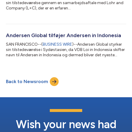
sin tilstedeværelse gennem en samarbejdsaftale med Lohr and
Company (L+C), der er en erfaren
skatterådgivningsvirksomhed, der leverer praktiske og fleksible
løsninger inden for skattecompliance, internationale
skatteforhold, global mobilitet og transfer pricing. L+C har
hovedkontor i Tyskland og er også til stede i Østrig og rådgiver
store multinationale selskaber, familieejede virksomheder,
Andersen Global tilføjer Andersen in Indonesia
familievirksomheder, fonde og formuende privatpe...
SAN FRANCISCO--(
BUSINESS WIRE
)--Andersen Global styrker
sin tilstedeværelse i Sydøstasien, da VDB Loi in Indonesia skifter
navn til Andersen in Indonesia og dermed bliver det nyeste
medlemsfirma, der tilslutter sig organisationen. Andersen in
Indonesia yder skattemæssig og juridisk rådgivning til
multinationale selskaber og udenlandske investorer, der er
aktive på det indonesiske marked. Firmaet kombinerer årtiers
Back to Newsroom
markedserfaring med en praktisk tilgang, der fokuserer på at
levere præcis og ind...
Wish your news had