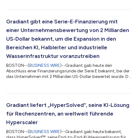
Die Anlage stärkt die Kapazitäten Europas, die Technologien
herzustellen, die in einer zunehmend digitalen und elektrifizierten
Welt benötigt werden. Die neue Anlage, in die etwa 5 Milliarden
Euro investiert wurden, ist eines der größten Industrieprojekte...
Gradiant gibt eine Serie-E-Finanzierung mit
einer Unternehmensbewertung von 2 Milliarden
US-Dollar bekannt, um die Expansion in den
Bereichen KI, Halbleiter und industrielle
Wasserinfrastruktur voranzutreiben
BOSTON--(
BUSINESS WIRE
)--Gradiant gab heute den
Abschluss einer Finanzierungsrunde der Serie E bekannt, bei der
das Unternehmen mit 2 Milliarden US-Dollar bewertet wurde. Die
Finanzierungsrunde wurde von Safar Partners und dem
Hostplus Superannuation Fund angeführt, unter Beteiligung
von ClearVision Ventures und weiteren internationalen
Investoren. Die Finanzierung wird die weitere weltweite
Expansion von Gradiant unterstützen, einschließlich
Gradiant liefert „HyperSolved“, seine KI-Lösung
strategischer Akquisitionen, beschleunigter Forschun...
für Rechenzentren, an weltweit führende
Hyperscaler
BOSTON--(
BUSINESS WIRE
)--Gradiant gab heute bekannt,
dass HyperSolved™, seine End-to-End-Kühlwasserlösung für