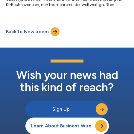
KI-Rechenzentren, nun bei mehreren der weltweit größten
Hyperscale-Betreiber im Einsatz ist und geschäftskritische
Infrastrukturen auf den wichtigsten globalen Märkten
unterstützt. Die KI-Infrastruktur wächst in beispiellosem Tempo,
wobei sich die weltweite Rechenzentrumskapazität zwischen
Back to Newsroom
2025 und 2035 voraussichtlich versechsfachen wird. Diese
Anlagen der nächsten Generation benötigen...
Wish your news had
this kind of reach?
Sign Up
Learn About Business Wire