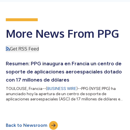
More News From PPG
Get RSS Feed
Resumen: PPG inaugura en Francia un centro de
soporte de aplicaciones aeroespaciales dotado
con 17 millones de dólares
TOULOUSE, Francia--(
BUSINESS WIRE
)--PPG (NYSE:PPG) ha
anunciado hoy la apertura de un centro de soporte de
aplicaciones aeroespaciales (ASC) de 17 millones de dólares en
Toulouse, Francia. Las instalaciones ofrecen capacidades de
llenado y envasado de materiales aeroespaciales, incluidos
revestimientos y sellantes para una amplia gama de aeronaves,
así como asistencia técnica y un laboratorio. La ubicación
Back to Newsroom
estratégica del ASC de Toulouse permite a la empresa ofrecer