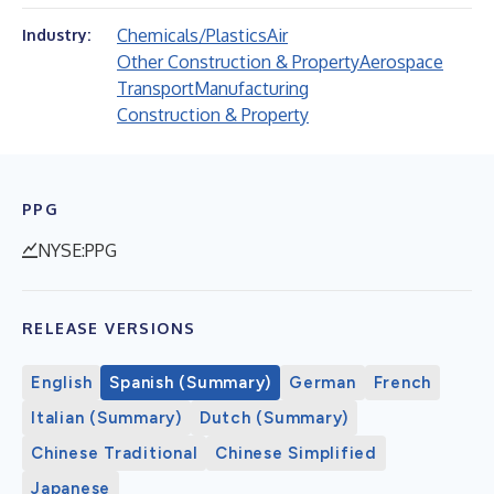
Chemicals/Plastics
Air
Industry:
Other Construction & Property
Aerospace
Transport
Manufacturing
Construction & Property
PPG
NYSE:PPG
RELEASE VERSIONS
English
Spanish (Summary)
German
French
Italian (Summary)
Dutch (Summary)
Chinese Traditional
Chinese Simplified
Japanese