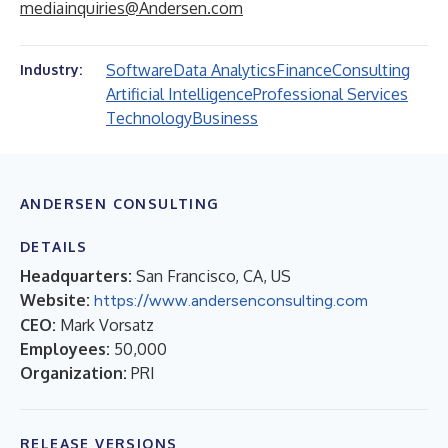
mediainquiries@Andersen.com
Software
Data Analytics
Finance
Consulting
Industry:
Artificial Intelligence
Professional Services
Technology
Business
ANDERSEN CONSULTING
DETAILS
Headquarters:
San Francisco, CA, US
Website:
https://www.andersenconsulting.com
CEO:
Mark Vorsatz
Employees:
50,000
Organization:
PRI
RELEASE VERSIONS