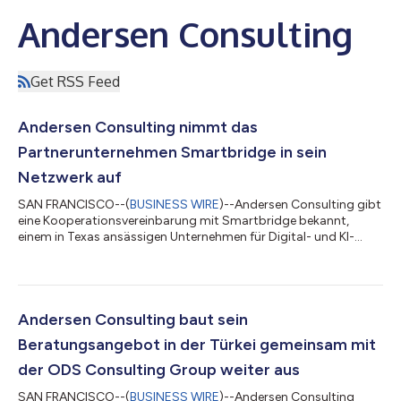
Andersen Consulting
Get RSS Feed
Andersen Consulting nimmt das
Partnerunternehmen Smartbridge in sein
Netzwerk auf
SAN FRANCISCO--(
BUSINESS WIRE
)--Andersen Consulting gibt
eine Kooperationsvereinbarung mit Smartbridge bekannt,
einem in Texas ansässigen Unternehmen für Digital- und KI-
Technologie, und erweitert damit seine Kompetenzen in den
Bereichen Daten und Analytik sowie Dienstleistungen zur
digitalen Transformation. Smartbridge wurde 2003 gegründet
und unterstützt Unternehmen dabei, ihre digitale
Transformation zu beschleunigen und ihre Abläufe durch
Andersen Consulting baut sein
digitale Innovation, KI, Daten und Analytik sowie Di...
Beratungsangebot in der Türkei gemeinsam mit
der ODS Consulting Group weiter aus
SAN FRANCISCO--(
BUSINESS WIRE
)--Andersen Consulting