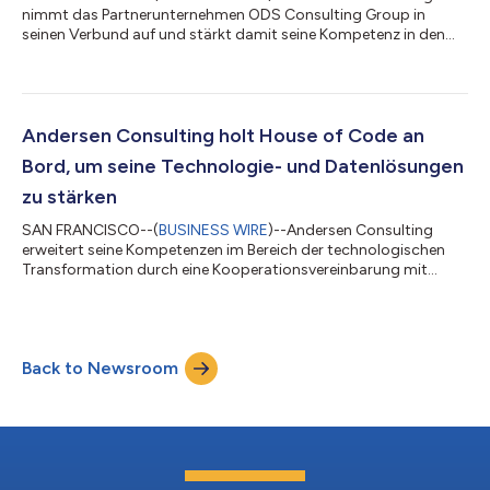
nimmt das Partnerunternehmen ODS Consulting Group in
seinen Verbund auf und stärkt damit seine Kompetenz in den
Bereichen digitale Transformation, Talentstrategie und
operative Beratung. Die ODS Consulting Group wurde 2008
gegründet, hat ihren Hauptsitz in der Türkei und bietet
Beratungsdienstleistungen für Unternehmen an, die nach
Wachstums-, Talent- und Investitionsmöglichkeiten in der
Andersen Consulting holt House of Code an
Türkei und auf internationalen Märkten suchen. Das Unter...
Bord, um seine Technologie- und Datenlösungen
zu stärken
SAN FRANCISCO--(
BUSINESS WIRE
)--Andersen Consulting
erweitert seine Kompetenzen im Bereich der technologischen
Transformation durch eine Kooperationsvereinbarung mit
House of Code, einem globalen Unternehmen mit Hauptsitz in
den USA, das sich auf datengesteuerte Plattformen,
Automatisierung und agentenbasierte KI-Lösungen spezialisiert
hat. Das 2001 gegründete Unternehmen House of Code
Back to Newsroom
entwickelt Softwarelösungen und bietet
Beratungsdienstleistungen für die Bereiche Energiehandel und
Finanzdien...