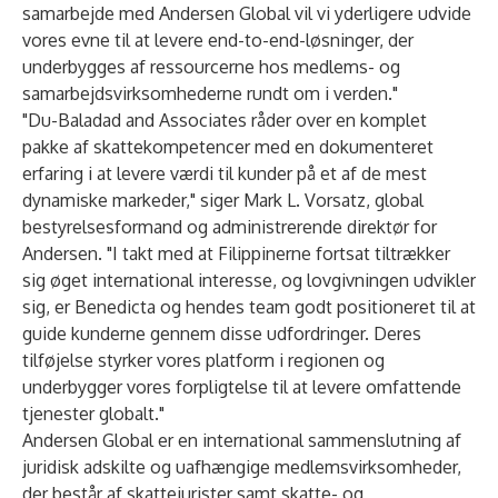
samarbejde med Andersen Global vil vi yderligere udvide
vores evne til at levere end-to-end-løsninger, der
underbygges af ressourcerne hos medlems- og
samarbejdsvirksomhederne rundt om i verden."
"Du-Baladad and Associates råder over en komplet
pakke af skattekompetencer med en dokumenteret
erfaring i at levere værdi til kunder på et af de mest
dynamiske markeder," siger Mark L. Vorsatz, global
bestyrelsesformand og administrerende direktør for
Andersen. "I takt med at Filippinerne fortsat tiltrækker
sig øget international interesse, og lovgivningen udvikler
sig, er Benedicta og hendes team godt positioneret til at
guide kunderne gennem disse udfordringer. Deres
tilføjelse styrker vores platform i regionen og
underbygger vores forpligtelse til at levere omfattende
tjenester globalt."
Andersen Global
er en international sammenslutning af
juridisk adskilte og uafhængige medlemsvirksomheder,
der består af skattejurister samt skatte- og