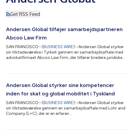
Get RSS Feed
Andersen Global tilføjer samarbejdspartneren
Abcoo Law Firm
SAN FRANCISCO--(
BUSINESS WIRE
)--Andersen Global styrker
sin tilstedeværelse i Tyrkiet gennem en samarbejdsaftale med
advokatfirmaet Abcoo Law Firm, der tilfører bredere juridiske
kompetencer til organisationens eksisterende platform i landet.
Abcoo blev grundlagt i 2014 og rådgiver lokale og
internationale klienter inden for en bred vifte af juridiske
tjenester med erfaring inden for selskabsret og M&A, fast
ejendom og byggeri, tvistbilæggelse, ansættelsesret,
Andersen Global styrker sine kompetencer
compliance, bank og finans, ko...
inden for skat og global mobilitet i Tyskland
SAN FRANCISCO--(
BUSINESS WIRE
)--Andersen Global styrker
sin tilstedeværelse gennem en samarbejdsaftale med Lohr and
Company (L+C), der er en erfaren
skatterådgivningsvirksomhed, der leverer praktiske og fleksible
løsninger inden for skattecompliance, internationale
skatteforhold, global mobilitet og transfer pricing. L+C har