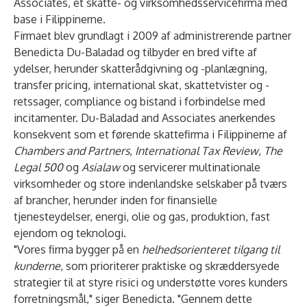
Associates, et skatte- og virksomhedsservicefirma med
base i Filippinerne.
Firmaet blev grundlagt i 2009 af administrerende partner
Benedicta Du-Baladad og tilbyder en bred vifte af
ydelser, herunder skatterådgivning og -planlægning,
transfer pricing, international skat, skattetvister og -
retssager, compliance og bistand i forbindelse med
incitamenter. Du-Baladad and Associates anerkendes
konsekvent som et førende skattefirma i Filippinerne af
Chambers and Partners
,
International Tax Review
,
The
Legal 500
og
Asialaw
og servicerer multinationale
virksomheder og store indenlandske selskaber på tværs
af brancher, herunder inden for finansielle
tjenesteydelser, energi, olie og gas, produktion, fast
ejendom og teknologi.
"Vores firma bygger på en
helhedsorienteret tilgang til
kunderne
, som prioriterer praktiske og skræddersyede
strategier til at styre risici og understøtte vores kunders
forretningsmål," siger Benedicta. "Gennem dette