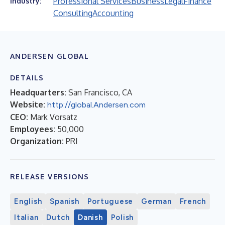
Professional Services
Business
Legal
Finance
Industry:
Consulting
Accounting
ANDERSEN GLOBAL
DETAILS
Headquarters:
San Francisco, CA
Website:
http://global.Andersen.com
CEO:
Mark Vorsatz
Employees:
50,000
Organization:
PRI
RELEASE VERSIONS
English
Spanish
Portuguese
German
French
Italian
Dutch
Danish
Polish