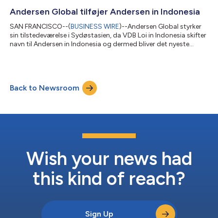
hovedkontor i Tyskland og er også til stede i Østrig og rådgiver
store multinationale selskaber, familieejede virksomheder,
Andersen Global tilføjer Andersen in Indonesia
familievirksomheder, fonde og formuende privatpe...
SAN FRANCISCO--(
BUSINESS WIRE
)--Andersen Global styrker
sin tilstedeværelse i Sydøstasien, da VDB Loi in Indonesia skifter
navn til Andersen in Indonesia og dermed bliver det nyeste
medlemsfirma, der tilslutter sig organisationen. Andersen in
Indonesia yder skattemæssig og juridisk rådgivning til
multinationale selskaber og udenlandske investorer, der er
aktive på det indonesiske marked. Firmaet kombinerer årtiers
Back to Newsroom
markedserfaring med en praktisk tilgang, der fokuserer på at
levere præcis og ind...
Wish your news had
this kind of reach?
Sign Up