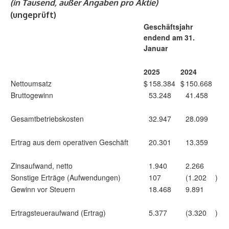
(in Tausend, außer Angaben pro Aktie)
(ungeprüft)
Geschäftsjahr
endend am 31.
Januar
2025
2024
Nettoumsatz
$
158.384
$
150.668
Bruttogewinn
53.248
41.458
Gesamtbetriebskosten
32.947
28.099
Ertrag aus dem operativen Geschäft
20.301
13.359
Zinsaufwand, netto
1.940
2.266
Sonstige Erträge (Aufwendungen)
107
(1.202
)
Gewinn vor Steuern
18.468
9.891
Ertragsteueraufwand (Ertrag)
5.377
(3.320
)