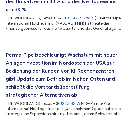
des Umsatzes um 33 % und des Nettogewinns
um 89 %
THE WOODLANDS, Texas, USA--(
BUSINESS WIRE
)--Perma-Pipe
International Holdings, Inc. (NASDAQ: PPIH) hat heute die
Finanzergebnisse für das vierte Quartal und das Geschäftsjahr
2025 bekannt gegeben, die jeweils am 31. Januar 2026 endeten.
„Im Quartal, das am 31. Januar 2026 endete, belief sich der
Nettoumsatz auf 55,1 Mio. US-Dollar – ein Anstieg von 10,1 Mio.
US-Dollar bzw. 22,4 % gegenüber 45,0 Mio. US-Dollar im
Vorjahresquartal. Das Plus ist das Ergebnis höherer
Perma-Pipe beschleunigt Wachstum mit neuer
Absatzmengen im Nahen Osten und...
Anlageninvestition im Nordosten der USA zur
Bedienung der Kunden von KI-Rechenzentren,
gibt Update zum Betrieb im Nahen Osten und
schließt die Vorstandsüberprüfung
strategischer Alternativen ab
THE WOODLANDS, Texas--(
BUSINESS WIRE
)--Perma-Pipe
International Holdings, Inc. (das „Unternehmen“) gab heute eine
strategische Expansionsinitiative bekannt, deren Schwerpunkt
auf der Wachstumsbeschleunigung durch Eintritt in den
nachfragekräftigen Nordosten der USA liegt. Das Unternehmen