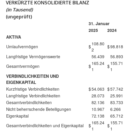
VERKÜRZTE KONSOLIDIERTE BILANZ
(in Tausend)
(ungeprüft)
31. Januar
2025
2024
AKTIVA
108.80
Umlaufvermögen
$
$
98.818
2
Langfristige Vermögenswerte
56.439
56.893
165.24
155.71
Gesamtvermögen
$
$
1
1
VERBINDLICHKEITEN UND
EIGENKAPITAL
Kurzfristige Verbindlichkeiten
$
54.063
$
57.742
Langfristige Verbindlichkeiten
28.073
25.991
Gesamtverbindlichkeiten
82.136
83.733
Nicht beherrschende Beteiligungen
10.967
6.266
Eigenkapital
72.138
65.712
165.24
155.71
Gesamtverbindlichkeiten und Eigenkapital
$
$
1
1