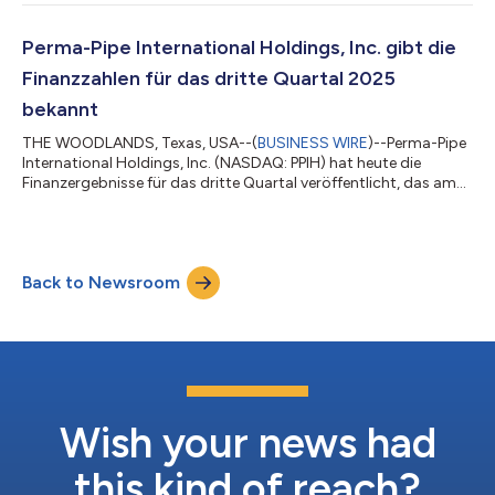
positioniert sich, um den sich rasch ausweitenden Markt der KI-
gestützten Rechenzentren in den Vereinigten Staaten und der
Welt zu nutzen, und baut weiterhin seine Führungsposition im
Perma-Pipe International Holdings, Inc. gibt die
Hinblick auf kritische Inf...
Finanzzahlen für das dritte Quartal 2025
bekannt
THE WOODLANDS, Texas, USA--(
BUSINESS WIRE
)--Perma-Pipe
International Holdings, Inc. (NASDAQ: PPIH) hat heute die
Finanzergebnisse für das dritte Quartal veröffentlicht, das am
31. Oktober 2025 zu Ende ging. „Im Quartal, das am 31. Oktober
2025 endete, belief sich der Nettoumsatz auf 61,1 Millionen US-
Dollar – ein Anstieg von 19,5 Millionen US-Dollar bzw. 46,9 %
gegenüber 41,6 Millionen US-Dollar im Vorjahresquartal. Das
Back to Newsroom
Plus ist das Ergebnis höherer Absatzmengen im Nahen Osten
und in Nordamerik...
Wish your news had
this kind of reach?