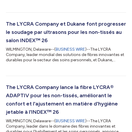
technologies pour les secteurs de l’habillement et des soins
personnels, mènera à bien son processus de restructuration
financière globale et sortira de la protection du chapitre 11 le 20
mai 2026. The LYCRA Company a mis en place une structure de
capital durable qui lui permettra de poursuivre sa stratégie de
The LYCRA Company et Dukane font progresser
croissance grâce à des investi...
le soudage par ultrasons pour les non-tissés au
salon INDEX™ 26
WILMINGTON, Delaware--(
BUSINESS WIRE
)--The LYCRA
Company, leader mondial des solutions de fibres innovantes et
durables pour le secteur des soins personnels, et Dukane,
fabricant de technologies de soudage par ultrasons pour le
marché de l'hygiène et des non-tissés, présentent leurs
dernières avancées co-développées en matière de soudage par
ultrasons au salon INDEX™ 26, qui se tiendra à Genève, en
Suisse, du 19 au 22 mai. Depuis 2014, les deux entreprises
The LYCRA Company lance la fibre LYCRA®
collaborent au développement de soluti...
ADAPTIV pour les non-tissés, améliorant le
confort et l'ajustement en matière d'hygiène
jetable à l'INDEX™ 26
WILMINGTON, Delaware--(
BUSINESS WIRE
)--The LYCRA
Company, leader dans le domaine des fibres innovantes et
durables pour l’habillement et les soins personnels, annonce