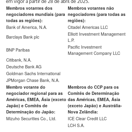
em vigor a partir de 28 de abril de 2025.
Membros votantes dos
Membros votantes não
negociadores mundiais (para
negociadores (para todas as
todas as regiões):
regiões):
Bank of America, N.A.
Citadel Americas LLC
Elliott Investment Management
Barclays Bank plc
L.P.
Pacific Investment
BNP Paribas
Management Company LLC
Citibank, N.A.
Deutsche Bank AG
Goldman Sachs International
JPMorgan Chase Bank, N.A.
Membro votante do
Membros do CCP para os
negociador regional para as
Comitês de Determinação
Américas, EMEA, Ásia (exceto
das Américas, EMEA, Ásia
Japão) e Comitês de
(exceto Japão) e Austrália-
Determinação do Japão:
Nova Zelândia:
Mizuho Securities Co., Ltd.
ICE Clear Credit LLC
LCH S.A.