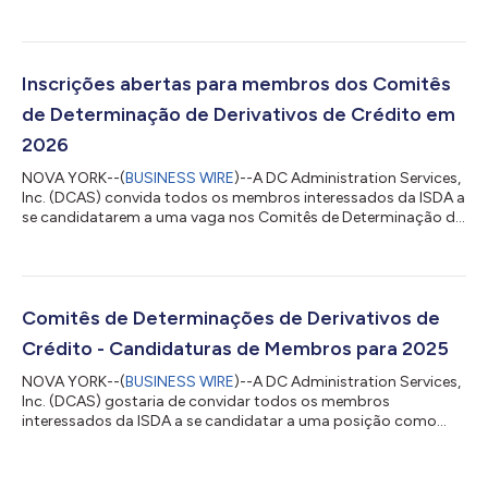
abril de 2026. Membros votantes intermediários financeiros
globais (para todas as regiões): Membros votantes não
intermediários financeiros (para todas as regiões): Bank of
America, N.A. Citadel Americas LLC Barclays Bank plc Elliott
Investment Management L.P. BNP Paribas Pacific Investment
Inscrições abertas para membros dos Comitês
Management Company LLC Citibank, N.A...
de Determinação de Derivativos de Crédito em
2026
NOVA YORK--(
BUSINESS WIRE
)--A DC Administration Services,
Inc. (DCAS) convida todos os membros interessados da ISDA a
se candidatarem a uma vaga nos Comitês de Determinação de
Derivativos de Crédito. Há um Comitê de Determinação
separado para cada uma das regiões relevantes. Os membros
da ISDA podem se candidatar como membros corretores ou
como membros não corretores dos Comitês de Determinação
(conforme o caso). Os interessados em se candidatar a essa
Comitês de Determinações de Derivativos de
vaga devem analisar cuidadosamente e enviar...
Crédito - Candidaturas de Membros para 2025
NOVA YORK--(
BUSINESS WIRE
)--A DC Administration Services,
Inc. (DCAS) gostaria de convidar todos os membros
interessados da ISDA a se candidatar a uma posição como
membro dos Comitês de Determinações de Derivativos de
Crédito. Há um Comitê de Determinações separado para cada
uma das regiões pertinentes. Os membros da ISDA podem se