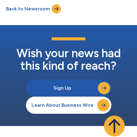
candidatar a membros como Membro Negociador dos
Back to Newsroom
Comitês de Determinações ou Membro Não Negociador dos
Comitês de Determinações (conforme corresponda). As partes
que d...
Wish your news had
this kind of reach?
Sign Up
Learn About Business Wire