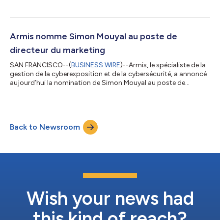
sécurité essentielles, exposant les entreprises à des
vulnérabilités systémiques. Une nouvelle étude, menée par Armis
Labs dans le cadre du rapport Trusted Vibing Benchmark, a
évalué 18 modèles d’IA générative de premier plan dans 31
Armis nomme Simon Mouyal au poste de
scénarios de t...
directeur du marketing
SAN FRANCISCO--(
BUSINESS WIRE
)--Armis, le spécialiste de la
gestion de la cyberexposition et de la cybersécurité, a annoncé
aujourd’hui la nomination de Simon Mouyal au poste de
directeur du marketing. Dans ses nouvelles fonctions, M. Mouyal
supervisera la stratégie marketing mondiale d’Armis ainsi que
sa mise en œuvre, afin de renforcer le leadership de l’entreprise
dans son segment et de stimuler la demande pour Armis
Back to Newsroom
Centrix™, la plateforme Armis de gestion de l’exposition aux
cybermenaces....
Wish your news had
this kind of reach?