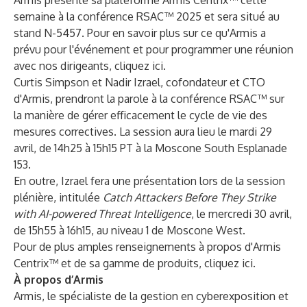
Armis présente sa plateforme Armis Centrix™ cette
semaine à la conférence RSAC™ 2025 et sera situé au
stand N-5457. Pour en savoir plus sur ce qu'Armis a
prévu pour l'événement et pour programmer une réunion
avec nos dirigeants, cliquez
ici
.
Curtis Simpson et Nadir Izrael, cofondateur et CTO
d'Armis, prendront la parole à la conférence RSAC™ sur
la manière de gérer efficacement le cycle de vie des
mesures correctives. La
session
aura lieu le mardi 29
avril, de 14h25 à 15h15 PT à la Moscone South Esplanade
153.
En outre, Izrael fera une présentation lors de la
session
plénière
, intitulée
Catch Attackers Before They Strike
with AI-powered Threat Intelligence
, le mercredi 30 avril,
de 15h55 à 16h15, au niveau 1 de Moscone West.
Pour de plus amples renseignements à propos d'Armis
Centrix™ et de sa gamme de produits, cliquez
ici
.
À propos d’Armis
Armis, le spécialiste de la gestion en cyberexposition et