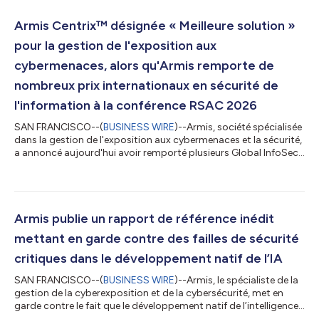
Armis Centrix™ désignée « Meilleure solution »
pour la gestion de l'exposition aux
cybermenaces, alors qu'Armis remporte de
nombreux prix internationaux en sécurité de
l'information à la conférence RSAC 2026
SAN FRANCISCO--(
BUSINESS WIRE
)--Armis, société spécialisée
dans la gestion de l'exposition aux cybermenaces et la sécurité,
a annoncé aujourd'hui avoir remporté plusieurs Global InfoSec
Awards décernés par le magazine Cyber Defense lors de la
conférence RSAC™ de cette année. Armis a reçu les distinctions
suivantes : Armis Centrix™ a remporté le prix de la « Meilleure
solution » pour la gestion de l'exposition aux cybermenaces
Armis nommée « Entreprise de cybersécurité choisie par les
Armis publie un rapport de référence inédit
éditeurs »...
mettant en garde contre des failles de sécurité
critiques dans le développement natif de l’IA
SAN FRANCISCO--(
BUSINESS WIRE
)--Armis, le spécialiste de la
gestion de la cyberexposition et de la cybersécurité, met en
garde contre le fait que le développement natif de l’intelligence
artificielle est souvent plus rapide que la prise de mesures de