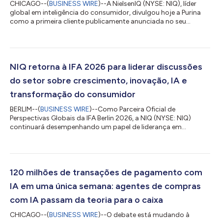
CHICAGO--(
BUSINESS WIRE
)--A NielsenIQ (NYSE: NIQ), líder
global em inteligência do consumidor, divulgou hoje a Purina
como a primeira cliente publicamente anunciada no seu
programa de adesão à ConnectAI. O anúncio segue o
lançamento realizado pela NIQ do programa com cinco
organizações globais nas áreas de cuidado pessoal, cuidado
com animais de estimação, beleza e bebidas, havendo
anúncios de mais clientes e estudos de caso esperados à
NIQ retorna à IFA 2026 para liderar discussões
medida que os engajamentos evoluem. Através da ConnectAI,...
do setor sobre crescimento, inovação, IA e
transformação do consumidor
BERLIM--(
BUSINESS WIRE
)--Como Parceira Oficial de
Perspectivas Globais da IFA Berlin 2026, a NIQ (NYSE: NIQ)
continuará desempenhando um papel de liderança em
conduzir os debates do setor, ao unir dados, inteligência
impulsionada por IA e conhecimentos humanos para esclarecer
as forças que remodelam o crescimento, a inovação e o
comportamento do consumidor. Mediante apresentações de
executivos, mesas redondas, inteligência de mercado exclusiva
120 milhões de transações de pagamento com
e interações estratégicas com clientes (incluindo a...
IA em uma única semana: agentes de compras
com IA passam da teoria para o caixa
CHICAGO--(
BUSINESS WIRE
)--O debate está mudando à