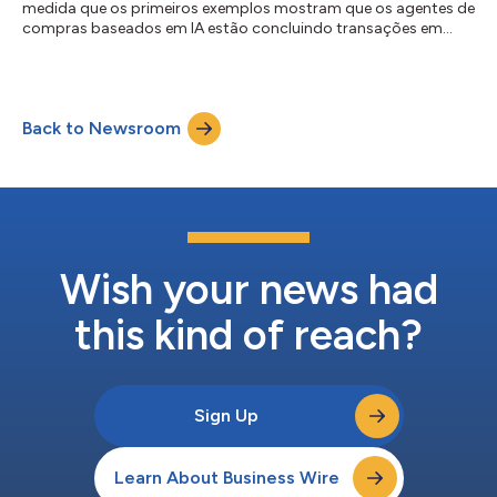
medida que os primeiros exemplos mostram que os agentes de
compras baseados em IA estão concluindo transações em
alguns mercados. Segundo a NielsenIQ (NYSE: NIQ), empresa
líder em inteligência de consumo, seu relatório global The
Commerce Revolution: Where East Meets West (A revolução do
comércio: onde o Oriente encontra o Ocidente) aponta que o
Back to Newsroom
comércio por meio de agentes deixa de ser uma experiência
experimental para se tornar uma infraestrut...
Wish your news had
this kind of reach?
Sign Up
Learn About Business Wire