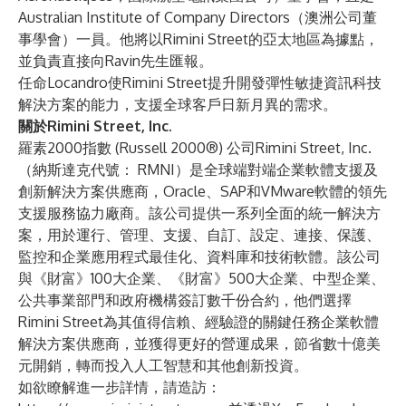
Australian Institute of Company Directors（澳洲公司董
事學會）一員。他將以Rimini Street的亞太地區為據點，
並負責直接向Ravin先生匯報。
任命Locandro使Rimini Street提升開發彈性敏捷資訊科技
解決方案的能力，支援全球客戶日新月異的需求。
關於Rimini Street, Inc.
羅素2000指數 (Russell 2000®) 公司Rimini Street, Inc.
（納斯達克代號： RMNI）是全球端對端企業軟體支援及
創新解決方案供應商，Oracle、SAP和VMware軟體的領先
支援服務協力廠商。該公司提供一系列全面的統一解決方
案，用於運行、管理、支援、自訂、設定、連接、保護、
監控和企業應用程式最佳化、資料庫和技術軟體。該公司
與《財富》100大企業、《財富》500大企業、中型企業、
公共事業部門和政府機構簽訂數千份合約，他們選擇
Rimini Street為其值得信賴、經驗證的關鍵任務企業軟體
解決方案供應商，並獲得更好的營運成果，節省數十億美
元開銷，轉而投入人工智慧和其他創新投資。
如欲瞭解進一步詳情，請造訪：