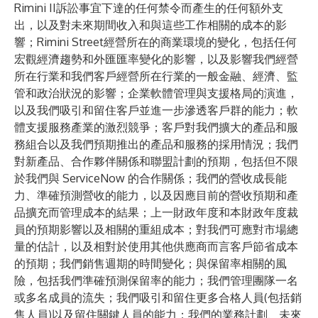
Rimini II訴訟事宜下達的任何禁令而產生的任何額外支
出，以及對未來期間收入和與這些工作相關的成本的影
響；Rimini Street經營所在的商業環境的變化，包括任何
宏觀經濟趨勢和外匯匯率變化的影響，以及影響我們經營
所在行業和我們客戶經營所在行業的一般金融、經濟、監
管和政治狀況的影響；企業軟體管理與支援格局的演進，
以及我們吸引和留住客戶並進一步滲透客戶群的能力；軟
體支援服務產業的激烈競爭；客戶對我們擴大的產品和服
務組合以及我們預期推出的產品和服務的採用情況；我們
對新產品、合作夥伴關係和聯盟計劃的預期，包括但不限
於我們與 ServiceNow 的合作關係；我們的營收成長能
力、準確預測營收的能力，以及因應目前的營收預期和產
品擴充而管理成本的結果；上一財政年度和本財政年度裁
員的預期影響以及相關的重組成本；對我們可應對市場總
量的估計，以及相對於使用其他供應商而言客戶節省成本
的預期；我們銷售週期的時間變化；與保留率相關的風
險，包括我們準確預測保留率的能力；我們管理團隊一名
或多名成員的流失；我們吸引和留住更多合格人員(包括銷
售人員)以及留住關鍵人員的能力；我們的業務計劃、未來