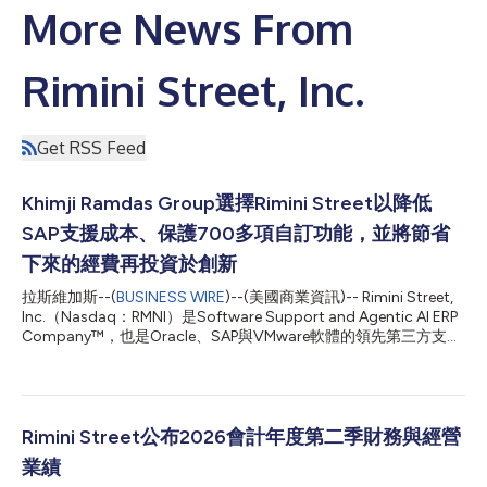
More News From
Rimini Street, Inc.
Get RSS Feed
Khimji Ramdas Group選擇Rimini Street以降低
SAP支援成本、保護700多項自訂功能，並將節省
下來的經費再投資於創新
拉斯維加斯--(
BUSINESS WIRE
)--(美國商業資訊)-- Rimini Street,
Inc.（Nasdaq：RMNI）是Software Support and Agentic AI ERP
Company™，也是Oracle、SAP與VMware軟體的領先第三方支援
提供商。該公司今日宣布，阿曼最大的私營企業集團之一Khimji
Ramdas Group已選擇Rimini Support™ for SAP。此舉協助該組
織降低成本、將節省下來的費用重新投資於AI創新，並在零停機時
間的情況下維護其高度客製化的SAP ECC 6環境。 Khimji Ramdas
Group技術長Prashant Kumar表示：「繼續使用SAP ECC對我們
Rimini Street公布2026會計年度第二季財務與經營
而言是一項戰略決策。我們諮詢了一家產業分析機構，詢問有何方
業績
案可以在不依賴原廠支援的情況下維持ECC系統運行，他們建議我