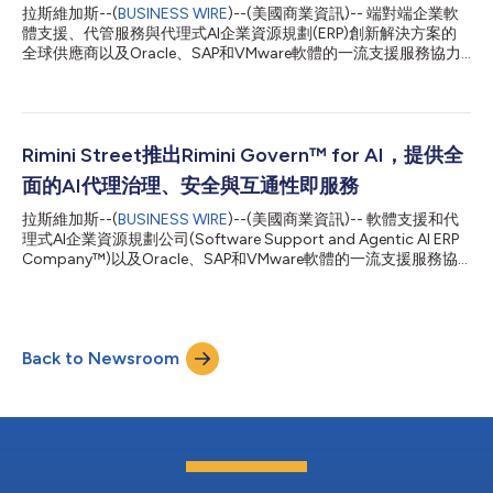
們聯繫Rimini Street尋求第三方支援。自從轉用以來，我們意識到
拉斯維加斯--(
BUSINESS WIRE
)--(美國商業資訊)-- 端對端企業軟
我們幾年前就應該採取這一步了。」 保留彈性並避免不必要的遷
體支援、代管服務與代理式AI企業資源規劃(ERP)創新解決方案的
移 Khimji Ramdas Group擁有超過150年的歷史，業務版圖橫跨消
全球供應商以及Oracle、SAP和VMware軟體的一流支援服務協力
費品、零售、...
廠商Rimini Street, Inc.(Nasdaq: RMNI)今日公布了截至2026年6月
30日的第二會計季度業績。 Rimini Street總裁兼執行長Seth Ravin
表示：「第二季的業績以及連續四個季度成長指標的改善，顯示我
們的核心產品Rimini Support™需求強勁，我們更廣泛的企業軟體
服務組合的採用率不斷提升，銷售執行力也在持續強化。真正的創
Rimini Street推出Rimini Govern™ for AI，提供全
新不在於安裝軟體供應商的下一個『.ai』版本，而在於降低總營運
面的AI代理治理、安全與互通性即服務
成本、提高獲利能力和強化競爭優勢。我們透過避免不必要的ERP
軟體升級和移轉所帶來的成本與風險，協助組織達成這些目標。相
拉斯維加斯--(
BUSINESS WIRE
)--(美國商業資訊)-- 軟體支援和代
反，我們在現有ERP軟體之上具有成本效益地部署Rimini Street創
理式AI企業資源規劃公司(Software Support and Agentic AI ERP
新的代理式AI ERP解決方案，從而在現有IT預算範圍內，實現更
Company™)以及Oracle、SAP和VMware軟體的一流支援服務協
快、更好、更低成本、更敏捷的ERP流程執行。」 Rimini Street財
力廠商Rimini Street, Inc. (Nasdaq: RMNI)今日宣布，該公司Rimini
務長Michael...
Govern治理、風險與法規遵循(GRC)解決方案組合中的最新產品
——Rimini Govern™ for AI於即日起正式推出。 這項全新的代管
服務由專家級AI工程師透過Rimini Street的全球指揮中心(Global
Back to Newsroom
Command Centers)提供全天候支援，旨在協助企業： 加快AI代
理的部署 降低AI代理的營運風險 提高對AI代理活動的可視性 提供
AI代理活動稽核能力 控制AI代理的營運成本 衡量AI代理投資帶來的
業務價值 充滿信心地擴大AI代理的採用規模 Rimini Govern for AI為
AI代理提供了一個集中式的營運控制平面，透過以下方式協助企業
進行整體管理： 監控全企業範圍的代理活動、工作流程、安全事...