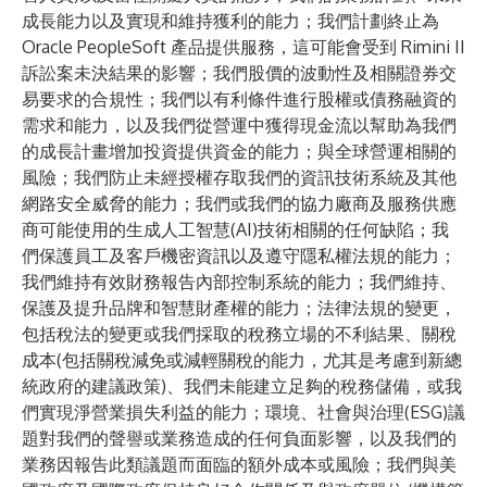
成長能力以及實現和維持獲利的能力；我們計劃終止為
Oracle PeopleSoft 產品提供服務，這可能會受到 Rimini II
訴訟案未決結果的影響；我們股價的波動性及相關證券交
易要求的合規性；我們以有利條件進行股權或債務融資的
需求和能力，以及我們從營運中獲得現金流以幫助為我們
的成長計畫增加投資提供資金的能力；與全球營運相關的
風險；我們防止未經授權存取我們的資訊技術系統及其他
網路安全威脅的能力；我們或我們的協力廠商及服務供應
商可能使用的生成人工智慧(AI)技術相關的任何缺陷；我
們保護員工及客戶機密資訊以及遵守隱私權法規的能力；
我們維持有效財務報告內部控制系統的能力；我們維持、
保護及提升品牌和智慧財產權的能力；法律法規的變更，
包括稅法的變更或我們採取的稅務立場的不利結果、關稅
成本(包括關稅減免或減輕關稅的能力，尤其是考慮到新總
統政府的建議政策)、我們未能建立足夠的稅務儲備，或我
們實現淨營業損失利益的能力；環境、社會與治理(ESG)議
題對我們的聲譽或業務造成的任何負面影響，以及我們的
業務因報告此類議題而面臨的額外成本或風險；我們與美