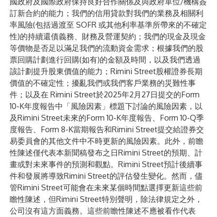
國政府及國際政府保持良好合作關係及與政府單位/機構簽
訂新合約的能力；我們的信用貸款對我們的業務及相關利
率風險(包括過渡至 SOFR 或其他利率基準所帶來的不確定
性)的持續還債義務、財務及營運契約；我們的現金及現金
等價物是否足以滿足我們的流動資金需求；根據我們的股
票回購計劃進行回購(如有)的金額及時間，以及我們透過
該計劃提升股東價值的能力；Rimini Street股權證券長期
價值的不確定性；擾亂我們或我們客戶業務的災難性事
件；以及在 Rimini Street於2025年2月27日提交的Form
10-K年度報告中「風險因素」標題下討論的風險因素，以
及Rimini Street未來的Form 10-K年度報告、Form 10-Q季
度報告、Form 8-K當期報告和Rimini Street提交給證券交
易委員會的其他文件中不時更新的風險因素。此外，前瞻
性陳述僅代表本新聞稿發布之日Rimini Street的預期、計
畫或對未來事件的預測和觀點。Rimini Street預計後續事
件和發展將導致Rimini Street的評估發生變化。然而，儘
管Rimini Street可能會在未來某個時間點選擇更新這些前
瞻性陳述，但Rimini Street特別聲明，除法律規定之外，
公司沒有這方面義務。這些前瞻性陳述不應被看作代表