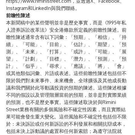
https://www.riministreet.com
，並透過
X
、
Facebook
、
Instagram
和
LinkedIn
與我們聯絡。
前瞻性陳述
本新聞稿中的某些聲明並非是歷史事實，而是《1995年私
人證券訴訟改革法》安全港條款所定義的前瞻性陳述。前
瞻性陳述通常含有以下詞彙：「預期」、「相信」、「持
續」、「可能」、「目前」、「估計」、「期望」、「預
測」、「未來」、「打算」、「或許」、「可能」、「展
望」、「計劃」、「目標」、「潛力」、「預測」、「預
計」、「似乎」、「尋求」、「應該」、「將」、「會」
或其他類似詞彙、片語或表述。這些前瞻性陳述包括但不
限於我們對未來事件、未來機會、全球擴張及其他成長動
議和我們關於此等動議投資的預期的陳述。這些陳述根據
不同的假設以及管理階層當前的預期，並非是對實際業績
的預測，也不是歷史事實。這些陳述取決於與Rimini
Street業務有關的多個風險和不確定性因素，而且實際結
果可能會發生重大變化。這些風險和不確定性包括但不限
於：未決訴訟或任何新訴訟的不利發展和相關抗辯成本，
包括未決上訴動議的處置和任何新索賠；為遵守法院就