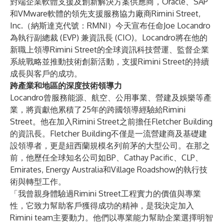
對端企業軟體支援及創新解決方案供應商，Oracle、SAP
和VMware軟體的領先支援服務協力廠商
Rimini Street,
Inc
.（納斯達克代號：RMNI）今天宣布任命
Joe Locandro
為執行副總裁 (EVP) 兼資訊長 (CIO)。Locandro將在他的
新職上領導Rimini Street的全球資訊科技營運、監督企業
系統戰略並推動技術創新活動，支援Rimini Street的持續
成長與客戶的成功。
跨產業和地區的深度技術領導力
Locandro曾服務能源、航空、公用事業、營建及娛樂等產
業，將貢獻他累積了25年的跨國領導經驗給Rimini
Street。他在加入Rimini Street之前擔任Fletcher Building
的資訊長。Fletcher Building不僅是一流營建商及基礎建
設領導者，更是紐西蘭規模名列前茅的大型公司。在那之
前，他歷任全球知名公司如BP、Cathay Pacific、CLP、
Emirates, Energy Australia和Village Roadshow的執行技
術與轉型工作。
「我曾親身體驗過Rimini Street工程實力的價值與專業
性，它致力幫助客戶獲得成功的精神，是我決定加入
Rimini team主要動力。他們以專業能力幫助企業選擇明智