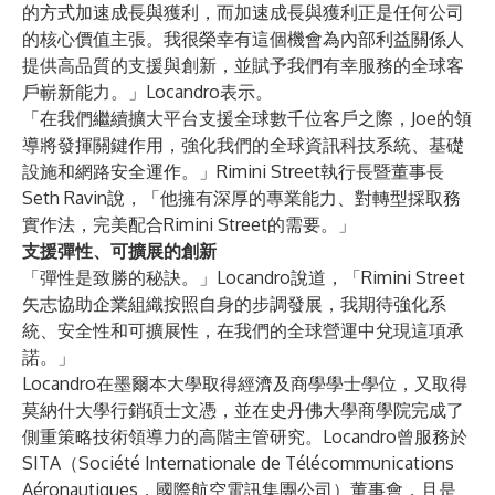
的方式加速成長與獲利，而加速成長與獲利正是任何公司
的核心價值主張。我很榮幸有這個機會為內部利益關係人
提供高品質的支援與創新，並賦予我們有幸服務的全球客
戶嶄新能力。」Locandro表示。
「在我們繼續擴大平台支援全球數千位客戶之際，Joe的領
導將發揮關鍵作用，強化我們的全球資訊科技系統、基礎
設施和網路安全運作。」Rimini Street執行長暨董事長
Seth Ravin說，「他擁有深厚的專業能力、對轉型採取務
實作法，完美配合Rimini Street的需要。」
支援彈性、可擴展的創新
「彈性是致勝的秘訣。」Locandro說道，「Rimini Street
矢志協助企業組織按照自身的步調發展，我期待強化系
統、安全性和可擴展性，在我們的全球營運中兌現這項承
諾。」
Locandro在墨爾本大學取得經濟及商學學士學位，又取得
莫納什大學行銷碩士文憑，並在史丹佛大學商學院完成了
側重策略技術領導力的高階主管研究。Locandro曾服務於
SITA（Société Internationale de Télécommunications
Aéronautiques，國際航空電訊集團公司）董事會，且是