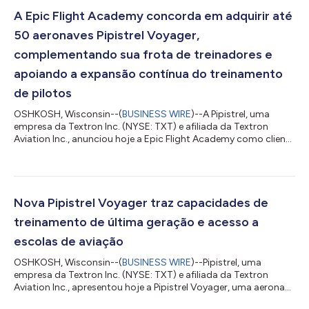
nova geração — o CJ4 Gen3, o CJ3 Gen3 e o M2 Gen3 —
entraram na fase de testes de voo, demonstrando o contínuo
A Epic Flight Academy concorda em adquirir até
progresso do portfólio de jatos leves de nova g...
50 aeronaves Pipistrel Voyager,
complementando sua frota de treinadores e
apoiando a expansão contínua do treinamento
de pilotos
OSHKOSH, Wisconsin--(
BUSINESS WIRE
)--A Pipistrel, uma
empresa da Textron Inc. (NYSE: TXT) e afiliada da Textron
Aviation Inc., anunciou hoje a Epic Flight Academy como cliente
de lançamento do Pipistrel Voyager durante a conferência de
imprensa da Textron Aviation na EAA AirVenture 2026. A
empresa assinou um contrato de compra para até 50
aeronaves Voyager, com um pedido de 10 entregas iniciais a
partir de 2027 e opções para até 20 aeronaves adicionais em
Nova Pipistrel Voyager traz capacidades de
2028 e 20 em 2029, apoiando a expansão...
treinamento de última geração e acesso a
escolas de aviação
OSHKOSH, Wisconsin--(
BUSINESS WIRE
)--Pipistrel, uma
empresa da Textron Inc. (NYSE: TXT) e afiliada da Textron
Aviation Inc., apresentou hoje a Pipistrel Voyager, uma aeronave
de treinamento de última geração projetada para expandir as