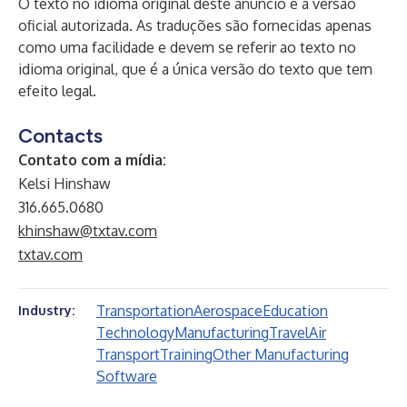
O texto no idioma original deste anúncio é a versão
oficial autorizada. As traduções são fornecidas apenas
como uma facilidade e devem se referir ao texto no
idioma original, que é a única versão do texto que tem
efeito legal.
Contacts
Contato com a mídia:
Kelsi Hinshaw
316.665.0680
khinshaw@txtav.com
txtav.com
Transportation
Aerospace
Education
Industry:
Technology
Manufacturing
Travel
Air
Transport
Training
Other Manufacturing
Software