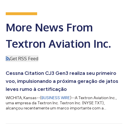
More News From
Textron Aviation Inc.
Get RSS Feed
Cessna Citation CJ3 Gen3 realiza seu primeiro
voo, impulsionando a próxima geração de jatos
leves rumo à certificação
WICHITA, Kansas--(
BUSINESS WIRE
)--A Textron Aviation Inc.,
uma empresa da Textron Inc. Textron Inc. (NYSE:TXT),
alcançou recentemente um marco importante com a
conclusão do primeiro voo do protótipo Cessna Citation CJ3
Gen3, impulsionando a próxima geração de jatos leves rumo à
certificação. Com este marco, os três jatos leves Citation de