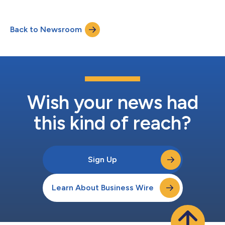
capacidades das escolas de voo, mantendo a eficiência e a
simplicidade que proprietários e operadores esperam da
Pipistrel. Desenvolvida especificamente para atender às
Back to Newsroom
exigências em evolução do treinamento de pilotos, a Voyager
foi projetada para estar conforme a...
Wish your news had
this kind of reach?
Sign Up
Learn About Business Wire