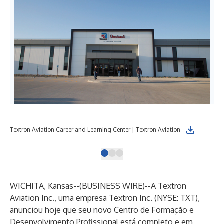
Textron Aviation Career and Learning Center | Textron Aviation
Tex
WICHITA, Kansas--(
BUSINESS WIRE
)--
A
Textron
Aviation Inc
., uma empresa
Textron Inc
. (NYSE: TXT),
anunciou hoje que seu novo Centro de Formação e
Desenvolvimento Profissional está completo e em