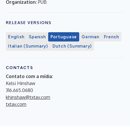
Organization:
PUB
RELEASE VERSIONS
English
Spanish
Portuguese
German
French
Italian (Summary)
Dutch (Summary)
CONTACTS
Contato com a mídia:
Kelsi Hinshaw
316.665.0680
khinshaw@txtav.com
txtav.com