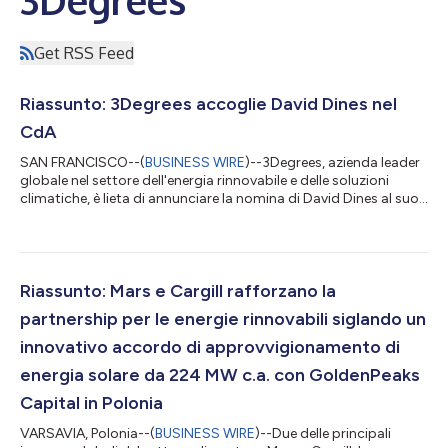
Get RSS Feed
Riassunto: 3Degrees accoglie David Dines nel
CdA
SAN FRANCISCO--(
BUSINESS WIRE
)--3Degrees, azienda leader
globale nel settore dell'energia rinnovabile e delle soluzioni
climatiche, è lieta di annunciare la nomina di David Dines al suo
CdA, a partire dall'8 dicembre 2025. Dines entra in azienda con
oltre quarant'anni di esperienza dirigenziale nei mercati globali
dell'energia, delle materie prime, dei servizi finanziari, dei
trasporti e dell'industria. È stato membro del team dirigente
come Direttore finanziario e Vicepresidente senior azienda...
Riassunto: Mars e Cargill rafforzano la
partnership per le energie rinnovabili siglando un
innovativo accordo di approvvigionamento di
energia solare da 224 MW c.a. con GoldenPeaks
Capital in Polonia
VARSAVIA, Polonia--(
BUSINESS WIRE
)--Due delle principali