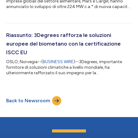
imprese globali del settore alimentare, Mars e Cargill, hanno
annunciato lo sviluppo di oltre 224 MW c.a.* di nuova capacità
da energie rinnovabili tramite cinque accordi di acquisto di
energia (PPA) virtuali in Polonia. I PPA sono stati siglati con
GoldenPeaks Capital, uno dei produttori indipendenti di energia
rinnovabile in più rapida crescita in Europa. Questa
collaborazione si sviluppa sulla scia delle operazioni già avviate
Riassunto: 3Degrees rafforza le soluzioni
da Mars...
europee del biometano con la certificazione
ISCC EU
OSLO, Norvegia--(
BUSINESS WIRE
)--3Degrees, importante
fornitore di soluzioni climatiche a livello mondiale, ha
ulteriormente rafforzato il suo impegno per la
decarbonizzazione nei mercati europei, assicurandosi la
certificazione ISCC EU per le sue soluzioni di biometano. Questa
certificazione consente a 3Degrees di offrire ai clienti certificati
di biometano ISCC EU, fornendo un solida garanzia e
Back to Newsroom
tracciabilità per le loro strategie di energia rinnovabile. La
certificazione ISCC EU, concessa dal...