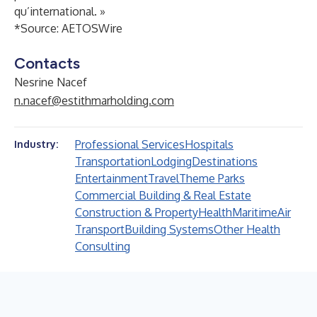
qu’international. »
*Source:
AETOSWire
Contacts
Nesrine Nacef
n.nacef@estithmarholding.com
Professional Services
Hospitals
Industry:
Transportation
Lodging
Destinations
Entertainment
Travel
Theme Parks
Commercial Building & Real Estate
Construction & Property
Health
Maritime
Air
Transport
Building Systems
Other Health
Consulting