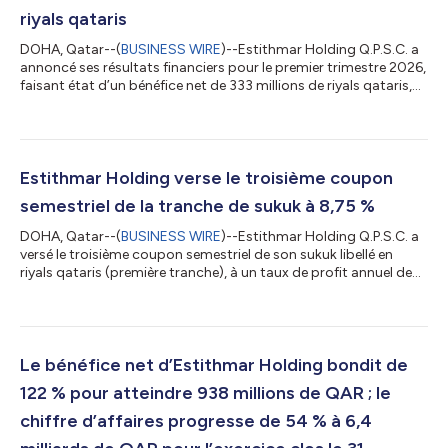
riyals qataris
DOHA, Qatar--(
BUSINESS WIRE
)--Estithmar Holding Q.P.S.C. a
annoncé ses résultats financiers pour le premier trimestre 2026,
faisant état d’un bénéfice net de 333 millions de riyals qataris,
soit une augmentation significative de 97 % par rapport à la
même période de l’année précédente. Ces résultats soulignent
la solidité du modèle opérationnel de la société, ainsi que
l’exécution réussie de sa stratégie d’expansion. La société a
enregistré des revenus de 1,455 milliard de riyals qataris, contr...
Estithmar Holding verse le troisième coupon
semestriel de la tranche de sukuk à 8,75 %
DOHA, Qatar--(
BUSINESS WIRE
)--Estithmar Holding Q.P.S.C. a
versé le troisième coupon semestriel de son sukuk libellé en
riyals qataris (première tranche), à un taux de profit annuel de
8,75 %. La première tranche, qui fait partie du programme de
sukuk plus large de la société d’une valeur de 3,4 milliards de
riyals qataris et cotée sur l’International Securities Market de la
Bourse de Londres, a été émise en août 2024. L’émission a attiré
un groupe diversifié d’investisseurs institutionnels, no...
Le bénéfice net d’Estithmar Holding bondit de
122 % pour atteindre 938 millions de QAR ; le
chiffre d’affaires progresse de 54 % à 6,4