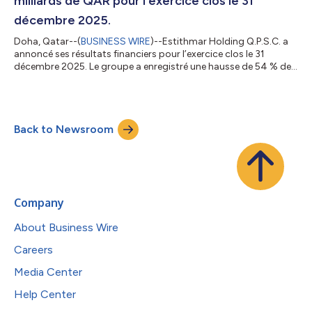
milliards de QAR pour l’exercice clos le 31
décembre 2025.
Doha, Qatar--(
BUSINESS WIRE
)--Estithmar Holding Q.P.S.C. a
annoncé ses résultats financiers pour l’exercice clos le 31
décembre 2025. Le groupe a enregistré une hausse de 54 % de
son chiffre d’affaires, atteignant 6,4 milliards de riyals qataris,
contre 4,2 milliards en 2024. Le bénéfice brut s’est élevé à 2,1
milliards de riyals qataris, contre 1 milliard en 2024, soit une
croissance de 111 %. L’EBITDA a atteint 1,5 milliard de riyals
Back to Newsroom
qataris, en hausse de 102 % sur un an. Le bénéfice net a pr...
Company
About Business Wire
Careers
Media Center
Help Center