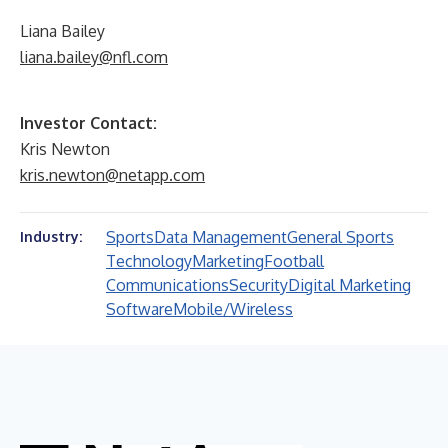
Liana Bailey
liana.bailey@nfl.com
Investor Contact:
Kris Newton
kris.newton@netapp.com
Sports
Data Management
General Sports
Industry:
Technology
Marketing
Football
Communications
Security
Digital Marketing
Software
Mobile/Wireless