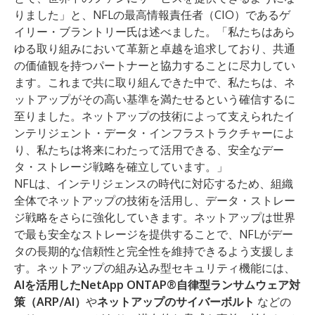
りました」と、NFLの最高情報責任者（CIO）であるゲ
イリー・ブラントリー氏は述べました。「私たちはあら
ゆる取り組みにおいて革新と卓越を追求しており、共通
の価値観を持つパートナーと協力することに尽力してい
ます。これまで共に取り組んできた中で、私たちは、ネ
ットアップがその高い基準を満たせるという確信するに
至りました。ネットアップの技術によって支えられたイ
ンテリジェント・データ・インフラストラクチャーによ
り、私たちは将来にわたって活用できる、安全なデー
タ・ストレージ戦略を確立しています。」
NFLは、インテリジェンスの時代に対応するため、組織
全体でネットアップの技術を活用し、データ・ストレー
ジ戦略をさらに強化していきます。ネットアップは世界
で最も安全なストレージを提供することで、NFLがデー
タの長期的な信頼性と完全性を維持できるよう支援しま
す。ネットアップの組み込み型セキュリティ機能には、
AIを活用したNetApp ONTAP®自律型ランサムウェア対
策（ARP/AI）
や
ネットアップのサイバーボルト
などの