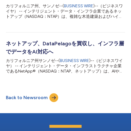
成熟に伴って本番ワークロードを段階的に移行していきます。
カリフォルニア州、サンノゼ--(
BUSINESS WIRE
)--（ビジネスワ
「データは、事業の成長、AIイノベーション、業務継続の基盤と
イヤ） -- インテリジェント・データ・インフラ企業であるネッ
なっています」と、ネットアップの最高経営責任者（CEO）であ
トアップ（NASDAQ：NTAP）は、複雑な木造建築およびハイブ
るジョージ・クリアンは述べました。「お客様が業務中断に対す
リッド建築を手掛ける受賞歴のあるグローバルな構造エンジニア
るレジリエンスを強化しながら、データからより大きな価値を引
リング・建設会社であるストラクチャークラフト
き出そうとする中、JetStreamをネットアップに迎え入れること
（StructureCraft）が、AI対応のデータインフラの構築・最新化
で、...
にネットアップを採用したと発表しました。新たなインフラによ
り、同社の従業員は世界各地で円滑に共同作業を行えるほか、大
ネットアップ、DataPelagoを買収し、インフラ層
規模な設計データの保存・管理や、AIを活用したツールをスケー
でデータをAI対応へ
ラブルで一元管理されたプラットフォーム上で利用できるように
なります。 ストラクチャークラフトは、革新的な木造エンジニ
カリフォルニア州サンノゼ--(
BUSINESS WIRE
)--（ビジネスワイ
アリング、構造設計、持続可能な建築ソリューションを提供し、
ヤ） -- インテリジェント・データ・インフラストラクチャ企業
世界各地の大規模建築プロジェクトを手掛けています。北米、欧
であるNetApp®（NASDAQ：NTAP、ネットアップ）は、AIやア
州、アジアに分散するチームが、「美しく効率的な構造物を設
ナリティクスのワークロードにおけるデータ処理のボトルネック
計・建設する」という理念のもと、複雑なプロジェクトを遂行し
を解消する革新的なアプローチで知られる、カリフォルニア州を
ています。 同社はこれまで、バルバドス国立舞台芸術パビリオ
拠点とするAIデータ・インフラストラクチャ企業DataPelagoを
ンの設計・建設など、高度なプロジェクトを...
買収したことを発表しました。今回の買収は、ネットアップのポ
Back to Newsroom
ートフォリオを基盤レベルで拡張するものであり、ストレージ層
と直接連携したGPU高速化データ処理を可能にします。これによ
り、ネットアップは企業データをコピーすることなくAI向けに活
用可能な状態へと変換する「ゼロコピー・アクティベーション」
を実現する企業としての地位を確立します。 AIは現代を象徴する
プラットフォームシフトです。多くの企業では、AIを本番環境へ
導入するために必要なデータの準備、ガバナンス、活用を十分な