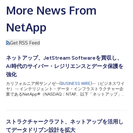
More News From
NetApp
Get RSS Feed
ネットアップ、JetStream Softwareを買収し、
AI時代のサイバー・レジリエンスとデータ保護を
強化
カリフォルニア州サンノゼ--(
BUSINESS WIRE
)--（ビジネスワイ
ヤ） -- インテリジェント・データ・インフラストラクチャー企
業であるNetApp®（NASDAQ：NTAP、以下「ネットアップ」）
は、VMware環境向けの災害復旧および移行分野をリードする
JetStream Softwareを買収したと発表しました。 エンタープラ
イズ顧客は、最も重要なアプリケーションの多くで引き続き
VMwareを利用しています。組織がクラウド導入を検討する際に
は、コスト、複雑さ、運用上の中断を最小限に抑えながらワーク
ストラクチャークラフト、ネットアップを活用し
ロードを移行する方法を模索することが少なくありません。多く
てデータドリブン設計を拡大
の組織では、災害復旧が現実的な第一歩となり、クラウド戦略の